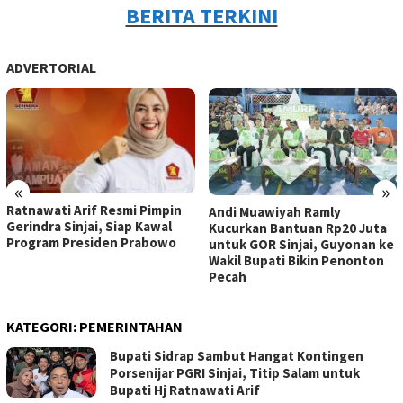
BERITA TERKINI
ADVERTORIAL
«
»
Ukir Sejarah di Kabupaten
Andi Muawiyah Ramly
Sinjai, Sosok Bupati
Kucurkan Bantuan Rp20 Juta
Perempuan Pertama Sinjai
untuk GOR Sinjai, Guyonan ke
Resmi Pimpin Gerindra
Wakil Bupati Bikin Penonton
Pecah
KATEGORI:
PEMERINTAHAN
Bupati Sidrap Sambut Hangat Kontingen
Porsenijar PGRI Sinjai, Titip Salam untuk
Bupati Hj Ratnawati Arif