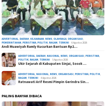
ADVERTORIAL
,
DAERAH
,
KEJUARAAN
,
NEWS
,
OLAHRAGA
,
ORGANISASI
,
PEMERINTAHAN
,
PERISTIWA
,
POLITIK
,
RAGAM
,
TERKINI
6 Agustus 2026
Andi Muawiyah Ramly Kucurkan Bantuan Rp2…
ADVERTORIAL
,
DAERAH
,
NASIONAL
,
NEWS
,
ORGANISASI
,
PERISTIWA
,
POLITIK
,
RAGAM
,
TERKINI
5 Agustus 2026
Ukir Sejarah di Kabupaten Sinjai, Sosok …
ADVERTORIAL
,
NASIONAL
,
NEWS
,
ORGANISASI
,
PERISTIWA
,
POLITIK
,
RAGAM
,
TERKINI
4 Agustus 2026
Ratnawati Arif Resmi Pimpin Gerindra Sin…
PALING BANYAK DIBACA