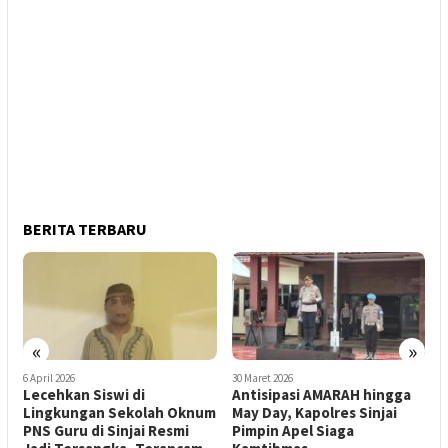
BERITA TERBARU
«
»
30 Maret 2026
27 April 2026
2
Antisipasi AMARAH hingga
Resmi! DPP PAN Copot
M
m
May Day, Kapolres Sinjai
Kamrianto, Kursi di DPRD
D
Pimpin Apel Siaga
Sinjai Kini Diambang PAW
H