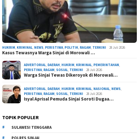
HUKRIM
,
KRIMINAL
,
NEWS
,
PERISTIWA
,
POLITIK
,
RAGAM
,
TERKINI
28 Juli 2026
Kasus Tewasnya Warga Sinjai di Morowali …
ADVERTORIAL
,
DAERAH
,
HUKRIM
,
KRIMINAL
,
PEMERINTAHAN
,
PERISTIWA
,
RAGAM
,
SOSIAL
,
TERKINI
28 Juli 2026
Warga Sinjai Tewas Dikeroyok di Morowali…
ADVERTORIAL
,
DAERAH
,
HUKRIM
,
KRIMINAL
,
NASIONAL
,
NEWS
,
PERISTIWA
,
RAGAM
,
SOSIAL
,
TERKINI
28 Juli 2026
Isyal Aprisal Pemuda Sinjai Soroti Dugaa…
TOPIK POPULER
SULAWESI TENGGARA
POLRES SINJAI