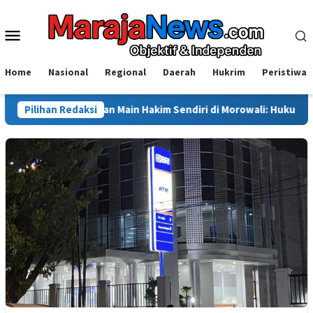
Loncat
ke
Menu
konten
Mobile
Home
Nasional
Regional
Daerah
Hukrim
Peristiwa
ti Dugaan Main Hakim Sendiri di Morowali: Hukum Harus Berdiri di 
Pilihan Redaksi