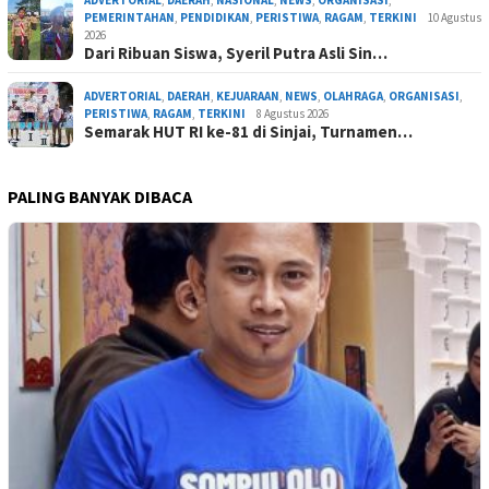
PEMERINTAHAN
,
PENDIDIKAN
,
PERISTIWA
,
RAGAM
,
TERKINI
10 Agustus
2026
Dari Ribuan Siswa, Syeril Putra Asli Sin…
ADVERTORIAL
,
DAERAH
,
KEJUARAAN
,
NEWS
,
OLAHRAGA
,
ORGANISASI
,
PERISTIWA
,
RAGAM
,
TERKINI
8 Agustus 2026
Semarak HUT RI ke-81 di Sinjai, Turnamen…
PALING BANYAK DIBACA