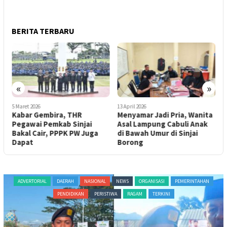
BERITA TERBARU
«
»
5 Maret 2026
13 April 2026
1
Kabar Gembira, THR
Menyamar Jadi Pria, Wanita
P
Pegawai Pemkab Sinjai
Asal Lampung Cabuli Anak
B
e
Bakal Cair, PPPK PW Juga
di Bawah Umur di Sinjai
u
Dapat
Borong
B
ORIAL
DAERAH
NASIONAL
NEWS
ORGANISASI
PEMERINTAHAN
ADVERTO
PENDIDIKAN
PERISTIWA
RAGAM
TERKINI