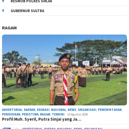
RESMOB POLRES SINJAI
GUBERNUR SULTRA
RAGAM
ADVERTORIAL
,
DAERAH
,
EDUKASI
,
NASIONAL
,
NEWS
,
ORGANISASI
,
PEMERINTAHAN
,
PENDIDIKAN
,
PERISTIWA
,
RAGAM
,
TERKINI
10 Agustus 2026
Profil Muh. Syeril, Putra Sinjai yang Ja…
ADVERTORIAL
,
DAERAH
,
NASIONAL
,
NEWS
,
ORGANISASI
,