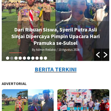
ari Ribuan Siswa, Syeril Putra Asli
njai Dipercaya Pimpin Upacara Hari
Tur
Pramuka se-Sulsel
By Admin Redaksi
/ 10 Agustus 2026
BERITA TERKINI
ADVERTORIAL