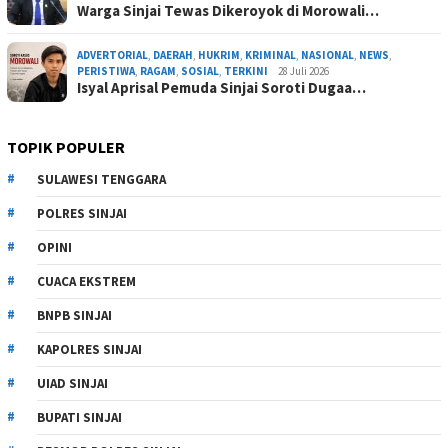
Warga Sinjai Tewas Dikeroyok di Morowali…
ADVERTORIAL
,
DAERAH
,
HUKRIM
,
KRIMINAL
,
NASIONAL
,
NEWS
,
PERISTIWA
,
RAGAM
,
SOSIAL
,
TERKINI
28 Juli 2026
Isyal Aprisal Pemuda Sinjai Soroti Dugaa…
TOPIK POPULER
SULAWESI TENGGARA
POLRES SINJAI
OPINI
CUACA EKSTREM
BNPB SINJAI
KAPOLRES SINJAI
UIAD SINJAI
BUPATI SINJAI