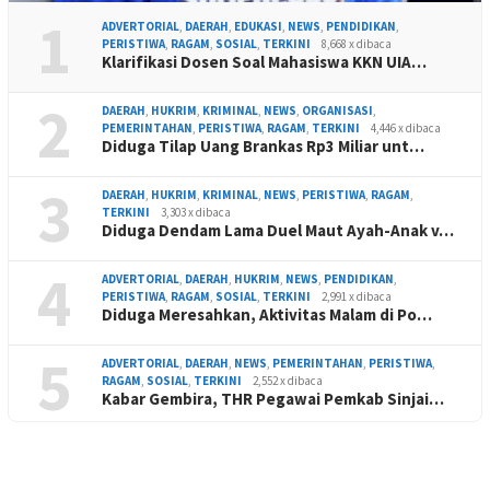
1
ADVERTORIAL
,
DAERAH
,
EDUKASI
,
NEWS
,
PENDIDIKAN
,
PERISTIWA
,
RAGAM
,
SOSIAL
,
TERKINI
8,668 x dibaca
Klarifikasi Dosen Soal Mahasiswa KKN UIA…
2
DAERAH
,
HUKRIM
,
KRIMINAL
,
NEWS
,
ORGANISASI
,
PEMERINTAHAN
,
PERISTIWA
,
RAGAM
,
TERKINI
4,446 x dibaca
Diduga Tilap Uang Brankas Rp3 Miliar unt…
3
DAERAH
,
HUKRIM
,
KRIMINAL
,
NEWS
,
PERISTIWA
,
RAGAM
,
TERKINI
3,303 x dibaca
Diduga Dendam Lama Duel Maut Ayah-Anak v…
4
ADVERTORIAL
,
DAERAH
,
HUKRIM
,
NEWS
,
PENDIDIKAN
,
PERISTIWA
,
RAGAM
,
SOSIAL
,
TERKINI
2,991 x dibaca
Diduga Meresahkan, Aktivitas Malam di Po…
5
ADVERTORIAL
,
DAERAH
,
NEWS
,
PEMERINTAHAN
,
PERISTIWA
,
RAGAM
,
SOSIAL
,
TERKINI
2,552 x dibaca
Kabar Gembira, THR Pegawai Pemkab Sinjai…