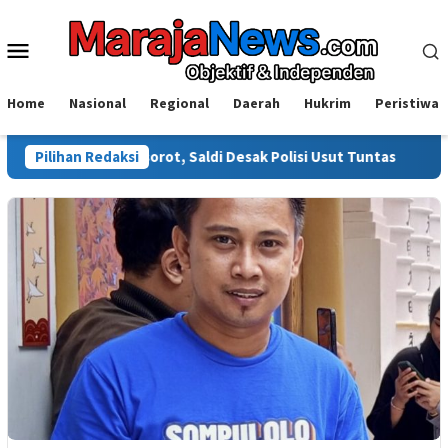
Loncat
ke
Menu
konten
Mobile
Home
Nasional
Regional
Daerah
Hukrim
Peristiwa
i Disorot, Saldi Desak Polisi Usut Tuntas
Pilihan Redaksi
Warga Sinjai T