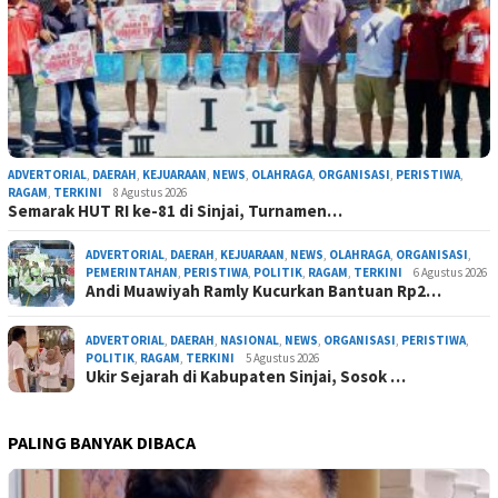
ADVERTORIAL
,
DAERAH
,
KEJUARAAN
,
NEWS
,
OLAHRAGA
,
ORGANISASI
,
PERISTIWA
,
RAGAM
,
TERKINI
8 Agustus 2026
Semarak HUT RI ke-81 di Sinjai, Turnamen…
ADVERTORIAL
,
DAERAH
,
KEJUARAAN
,
NEWS
,
OLAHRAGA
,
ORGANISASI
,
PEMERINTAHAN
,
PERISTIWA
,
POLITIK
,
RAGAM
,
TERKINI
6 Agustus 2026
Andi Muawiyah Ramly Kucurkan Bantuan Rp2…
ADVERTORIAL
,
DAERAH
,
NASIONAL
,
NEWS
,
ORGANISASI
,
PERISTIWA
,
POLITIK
,
RAGAM
,
TERKINI
5 Agustus 2026
Ukir Sejarah di Kabupaten Sinjai, Sosok …
PALING BANYAK DIBACA