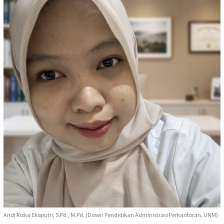
Andi Rizka Ekaputri, S.Pd., M.Pd. (Dosen Pendidikan Administrasi Perkantoran, UNM)