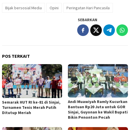
Bijak bersosial Media
Opini
Peringatan Hari Pancasila
SEBARKAN
POS TERKAIT
Andi Muawiyah Ramly Kucurkan
Semarak HUT RI ke-81 di Sinjai,
Bantuan Rp20 Juta untuk GOR
Turnamen Tenis Merah Putih
Sinjai, Guyonan ke Wakil Bupati
Ditutup Meriah
Bikin Penonton Pecah