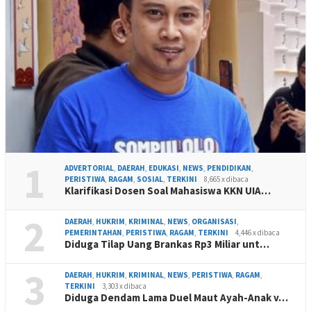
1
ADVERTORIAL
,
DAERAH
,
EDUKASI
,
NEWS
,
PENDIDIKAN
,
PERISTIWA
,
RAGAM
,
SOSIAL
,
TERKINI
8,665 x dibaca
Klarifikasi Dosen Soal Mahasiswa KKN UIA…
2
DAERAH
,
HUKRIM
,
KRIMINAL
,
NEWS
,
ORGANISASI
,
PEMERINTAHAN
,
PERISTIWA
,
RAGAM
,
TERKINI
4,446 x dibaca
Diduga Tilap Uang Brankas Rp3 Miliar unt…
3
DAERAH
,
HUKRIM
,
KRIMINAL
,
NEWS
,
PERISTIWA
,
RAGAM
,
TERKINI
3,303 x dibaca
Diduga Dendam Lama Duel Maut Ayah-Anak v…