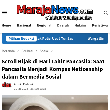
Loncat
ke
Menu
konten
Mobile
Home
Nasional
Regional
Daerah
Hukrim
Peristiwa
olisi Usut Tuntas
Pilihan Redaksi
Warga Sinjai Tewas Dikeroyok di Morow
Beranda
Edukasi
Sosial
Scroll Bijak di Hari Lahir Pancasila: Saat
Pancasila Menjadi Kompas Netizenship
dalam Bermedia Sosial
Admin Redaksi
2 Juni 2026
263 x dibaca