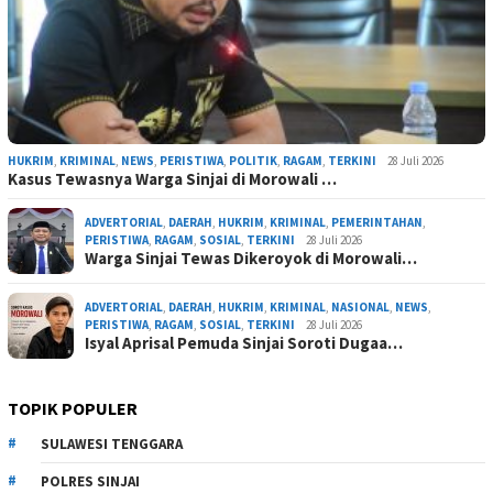
HUKRIM
,
KRIMINAL
,
NEWS
,
PERISTIWA
,
POLITIK
,
RAGAM
,
TERKINI
28 Juli 2026
Kasus Tewasnya Warga Sinjai di Morowali …
ADVERTORIAL
,
DAERAH
,
HUKRIM
,
KRIMINAL
,
PEMERINTAHAN
,
PERISTIWA
,
RAGAM
,
SOSIAL
,
TERKINI
28 Juli 2026
Warga Sinjai Tewas Dikeroyok di Morowali…
ADVERTORIAL
,
DAERAH
,
HUKRIM
,
KRIMINAL
,
NASIONAL
,
NEWS
,
PERISTIWA
,
RAGAM
,
SOSIAL
,
TERKINI
28 Juli 2026
Isyal Aprisal Pemuda Sinjai Soroti Dugaa…
TOPIK POPULER
SULAWESI TENGGARA
POLRES SINJAI