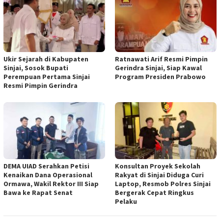
Ukir Sejarah di Kabupaten
Ratnawati Arif Resmi Pimpin
Sinjai, Sosok Bupati
Gerindra Sinjai, Siap Kawal
Perempuan Pertama Sinjai
Program Presiden Prabowo
Resmi Pimpin Gerindra
DEMA UIAD Serahkan Petisi
Konsultan Proyek Sekolah
Kenaikan Dana Operasional
Rakyat di Sinjai Diduga Curi
Ormawa, Wakil Rektor III Siap
Laptop, Resmob Polres Sinjai
Bawa ke Rapat Senat
Bergerak Cepat Ringkus
Pelaku