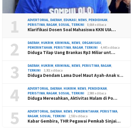
1
ADVERTORIAL
,
DAERAH
,
EDUKASI
,
NEWS
,
PENDIDIKAN
,
PERISTIWA
,
RAGAM
,
SOSIAL
,
TERKINI
8,664 x dibaca
Klarifikasi Dosen Soal Mahasiswa KKN UIA…
2
DAERAH
,
HUKRIM
,
KRIMINAL
,
NEWS
,
ORGANISASI
,
PEMERINTAHAN
,
PERISTIWA
,
RAGAM
,
TERKINI
4,445 x dibaca
Diduga Tilap Uang Brankas Rp3 Miliar unt…
3
DAERAH
,
HUKRIM
,
KRIMINAL
,
NEWS
,
PERISTIWA
,
RAGAM
,
TERKINI
3,301 x dibaca
Diduga Dendam Lama Duel Maut Ayah-Anak v…
4
ADVERTORIAL
,
DAERAH
,
HUKRIM
,
NEWS
,
PENDIDIKAN
,
PERISTIWA
,
RAGAM
,
SOSIAL
,
TERKINI
2,988 x dibaca
Diduga Meresahkan, Aktivitas Malam di Po…
5
ADVERTORIAL
,
DAERAH
,
NEWS
,
PEMERINTAHAN
,
PERISTIWA
,
RAGAM
,
SOSIAL
,
TERKINI
2,550 x dibaca
Kabar Gembira, THR Pegawai Pemkab Sinjai…