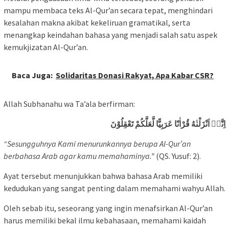
mampu membaca teks Al-Qur’an secara tepat, menghindari
kesalahan makna akibat kekeliruan gramatikal, serta
menangkap keindahan bahasa yang menjadi salah satu aspek
kemukjizatan Al-Qur’an.
Baca Juga:
Solidaritas Donasi Rakyat, Apa Kabar CSR?
Allah Subhanahu wa Ta’ala berfirman:
اِنَّاۤ اَنْزَلْنٰهُ قُرْاٰنًا عَرَبِيًّا لَّعَلَّكُمْ تَعْقِلُوْنَ
“Sesungguhnya Kami menurunkannya berupa Al-Qur’an
berbahasa Arab agar kamu memahaminya.”
(QS. Yusuf: 2).
Ayat tersebut menunjukkan bahwa bahasa Arab memiliki
kedudukan yang sangat penting dalam memahami wahyu Allah.
Oleh sebab itu, seseorang yang ingin menafsirkan Al-Qur’an
harus memiliki bekal ilmu kebahasaan, memahami kaidah