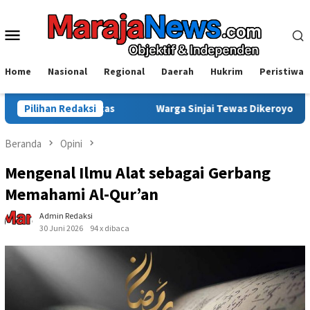
Loncat
ke
Menu
konten
Mobile
Home
Nasional
Regional
Daerah
Hukrim
Peristiwa
Tuntas
Pilihan Redaksi
Warga Sinjai Tewas Dikeroyok di Morowali, Ketua 
Beranda
Opini
Mengenal Ilmu Alat sebagai Gerbang
Memahami Al-Qur’an
Admin Redaksi
30 Juni 2026
94 x dibaca