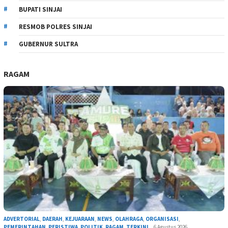
BUPATI SINJAI
RESMOB POLRES SINJAI
GUBERNUR SULTRA
RAGAM
ADVERTORIAL
,
DAERAH
,
KEJUARAAN
,
NEWS
,
OLAHRAGA
,
ORGANISASI
,
PEMERINTAHAN
,
PERISTIWA
,
POLITIK
,
RAGAM
,
TERKINI
6 Agustus 2026