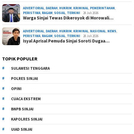
ADVERTORIAL
,
DAERAH
,
HUKRIM
,
KRIMINAL
,
PEMERINTAHAN
,
PERISTIWA
,
RAGAM
,
SOSIAL
,
TERKINI
28 Juli 2026
Warga Sinjai Tewas Dikeroyok di Morowali…
ADVERTORIAL
,
DAERAH
,
HUKRIM
,
KRIMINAL
,
NASIONAL
,
NEWS
,
PERISTIWA
,
RAGAM
,
SOSIAL
,
TERKINI
28 Juli 2026
Isyal Aprisal Pemuda Sinjai Soroti Dugaa…
TOPIK POPULER
SULAWESI TENGGARA
POLRES SINJAI
OPINI
CUACA EKSTREM
BNPB SINJAI
KAPOLRES SINJAI
UIAD SINJAI