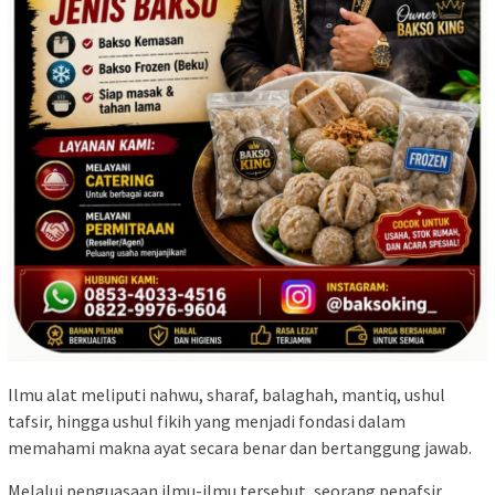
Ilmu alat meliputi nahwu, sharaf, balaghah, mantiq, ushul
tafsir, hingga ushul fikih yang menjadi fondasi dalam
memahami makna ayat secara benar dan bertanggung jawab.
Melalui penguasaan ilmu-ilmu tersebut, seorang penafsir