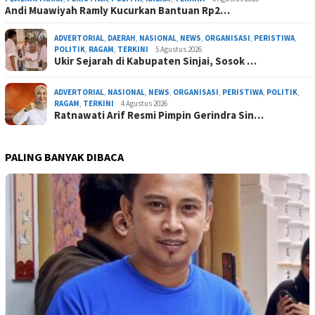
Andi Muawiyah Ramly Kucurkan Bantuan Rp2…
ADVERTORIAL
,
DAERAH
,
NASIONAL
,
NEWS
,
ORGANISASI
,
PERISTIWA
,
POLITIK
,
RAGAM
,
TERKINI
5 Agustus 2026
Ukir Sejarah di Kabupaten Sinjai, Sosok …
ADVERTORIAL
,
NASIONAL
,
NEWS
,
ORGANISASI
,
PERISTIWA
,
POLITIK
,
RAGAM
,
TERKINI
4 Agustus 2026
Ratnawati Arif Resmi Pimpin Gerindra Sin…
PALING BANYAK DIBACA