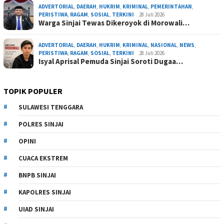
ADVERTORIAL
,
DAERAH
,
HUKRIM
,
KRIMINAL
,
PEMERINTAHAN
,
PERISTIWA
,
RAGAM
,
SOSIAL
,
TERKINI
28 Juli 2026
Warga Sinjai Tewas Dikeroyok di Morowali…
ADVERTORIAL
,
DAERAH
,
HUKRIM
,
KRIMINAL
,
NASIONAL
,
NEWS
,
PERISTIWA
,
RAGAM
,
SOSIAL
,
TERKINI
28 Juli 2026
Isyal Aprisal Pemuda Sinjai Soroti Dugaa…
TOPIK POPULER
SULAWESI TENGGARA
POLRES SINJAI
OPINI
CUACA EKSTREM
BNPB SINJAI
KAPOLRES SINJAI
UIAD SINJAI