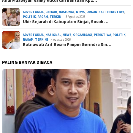
Andi Muawiyah Ramly Kucurkan Bantuan Rp2…
ADVERTORIAL
,
DAERAH
,
NASIONAL
,
NEWS
,
ORGANISASI
,
PERISTIWA
,
POLITIK
,
RAGAM
,
TERKINI
5 Agustus 2026
Ukir Sejarah di Kabupaten Sinjai, Sosok …
ADVERTORIAL
,
NASIONAL
,
NEWS
,
ORGANISASI
,
PERISTIWA
,
POLITIK
,
RAGAM
,
TERKINI
4 Agustus 2026
Ratnawati Arif Resmi Pimpin Gerindra Sin…
PALING BANYAK DIBACA