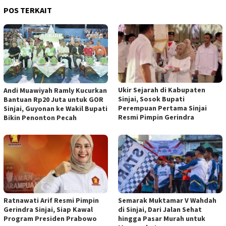
POS TERKAIT
Ukir Sejarah di Kabupaten
Andi Muawiyah Ramly Kucurkan
Sinjai, Sosok Bupati
Bantuan Rp20 Juta untuk GOR
Perempuan Pertama Sinjai
Sinjai, Guyonan ke Wakil Bupati
Resmi Pimpin Gerindra
Bikin Penonton Pecah
Ratnawati Arif Resmi Pimpin
Semarak Muktamar V Wahdah
Gerindra Sinjai, Siap Kawal
di Sinjai, Dari Jalan Sehat
Program Presiden Prabowo
hingga Pasar Murah untuk