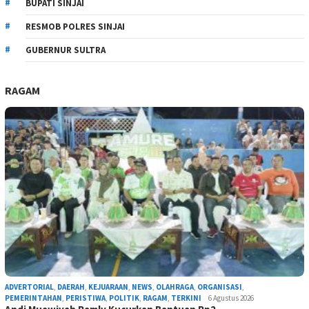
BUPATI SINJAI
RESMOB POLRES SINJAI
GUBERNUR SULTRA
RAGAM
ADVERTORIAL
,
DAERAH
,
KEJUARAAN
,
NEWS
,
OLAHRAGA
,
ORGANISASI
,
PEMERINTAHAN
,
PERISTIWA
,
POLITIK
,
RAGAM
,
TERKINI
6 Agustus 2026