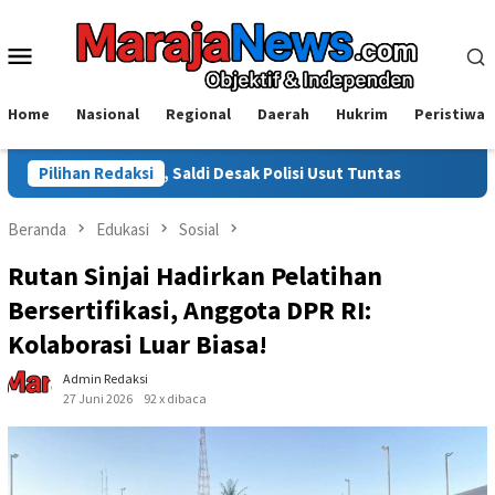
Loncat
ke
Menu
konten
Mobile
Home
Nasional
Regional
Daerah
Hukrim
Peristiwa
, Saldi Desak Polisi Usut Tuntas
Pilihan Redaksi
Warga Sinjai Tewas Dik
Beranda
Edukasi
Sosial
Rutan Sinjai Hadirkan Pelatihan
Bersertifikasi, Anggota DPR RI:
Kolaborasi Luar Biasa!
Admin Redaksi
27 Juni 2026
92 x dibaca