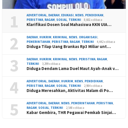
1
ADVERTORIAL
,
DAERAH
,
EDUKASI
,
NEWS
,
PENDIDIKAN
,
PERISTIWA
,
RAGAM
,
SOSIAL
,
TERKINI
8,661 x dibaca
Klarifikasi Dosen Soal Mahasiswa KKN UIA…
2
DAERAH
,
HUKRIM
,
KRIMINAL
,
NEWS
,
ORGANISASI
,
PEMERINTAHAN
,
PERISTIWA
,
RAGAM
,
TERKINI
4,442 x dibaca
Diduga Tilap Uang Brankas Rp3 Miliar unt…
3
DAERAH
,
HUKRIM
,
KRIMINAL
,
NEWS
,
PERISTIWA
,
RAGAM
,
TERKINI
3,299 x dibaca
Diduga Dendam Lama Duel Maut Ayah-Anak v…
4
ADVERTORIAL
,
DAERAH
,
HUKRIM
,
NEWS
,
PENDIDIKAN
,
PERISTIWA
,
RAGAM
,
SOSIAL
,
TERKINI
2,984 x dibaca
Diduga Meresahkan, Aktivitas Malam di Po…
5
ADVERTORIAL
,
DAERAH
,
NEWS
,
PEMERINTAHAN
,
PERISTIWA
,
RAGAM
,
SOSIAL
,
TERKINI
2,548 x dibaca
Kabar Gembira, THR Pegawai Pemkab Sinjai…