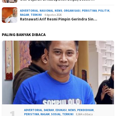
ADVERTORIAL
,
NASIONAL
,
NEWS
,
ORGANISASI
,
PERISTIWA
,
POLITIK
,
RAGAM
,
TERKINI
4 Agustus 2026
Ratnawati Arif Resmi Pimpin Gerindra Sin…
PALING BANYAK DIBACA
1
ADVERTORIAL
,
DAERAH
,
EDUKASI
,
NEWS
,
PENDIDIKAN
,
PERISTIWA
,
RAGAM
,
SOSIAL
,
TERKINI
8,664 x dibaca