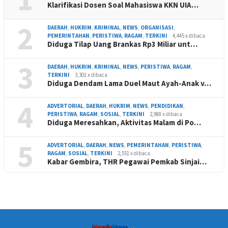
Klarifikasi Dosen Soal Mahasiswa KKN UIA…
2
DAERAH
,
HUKRIM
,
KRIMINAL
,
NEWS
,
ORGANISASI
,
PEMERINTAHAN
,
PERISTIWA
,
RAGAM
,
TERKINI
4,445 x dibaca
Diduga Tilap Uang Brankas Rp3 Miliar unt…
3
DAERAH
,
HUKRIM
,
KRIMINAL
,
NEWS
,
PERISTIWA
,
RAGAM
,
TERKINI
3,301 x dibaca
Diduga Dendam Lama Duel Maut Ayah-Anak v…
4
ADVERTORIAL
,
DAERAH
,
HUKRIM
,
NEWS
,
PENDIDIKAN
,
PERISTIWA
,
RAGAM
,
SOSIAL
,
TERKINI
2,988 x dibaca
Diduga Meresahkan, Aktivitas Malam di Po…
5
ADVERTORIAL
,
DAERAH
,
NEWS
,
PEMERINTAHAN
,
PERISTIWA
,
RAGAM
,
SOSIAL
,
TERKINI
2,551 x dibaca
Kabar Gembira, THR Pegawai Pemkab Sinjai…