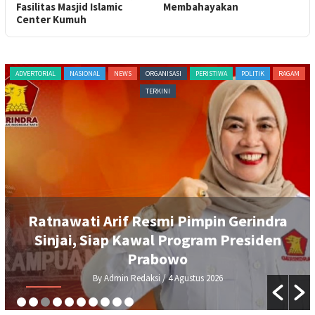
Fasilitas Masjid Islamic
Membahayakan
Center Kumuh
ADVERTORIAL
NASIONAL
NEWS
ORGANISASI
PERISTIWA
POLITIK
RAGAM
TERKINI
Ratnawati Arif Resmi Pimpin Gerindra
Sinjai, Siap Kawal Program Presiden
Prabowo
By Admin Redaksi
/ 4 Agustus 2026