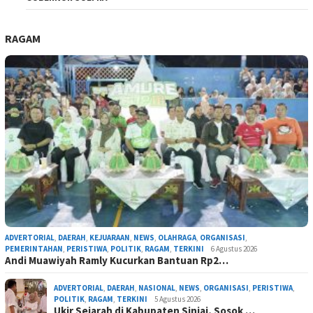
RAGAM
ADVERTORIAL
,
DAERAH
,
KEJUARAAN
,
NEWS
,
OLAHRAGA
,
ORGANISASI
,
PEMERINTAHAN
,
PERISTIWA
,
POLITIK
,
RAGAM
,
TERKINI
6 Agustus 2026
Andi Muawiyah Ramly Kucurkan Bantuan Rp2…
ADVERTORIAL
,
DAERAH
,
NASIONAL
,
NEWS
,
ORGANISASI
,
PERISTIWA
,
POLITIK
,
RAGAM
,
TERKINI
5 Agustus 2026
Ukir Sejarah di Kabupaten Sinjai, Sosok …