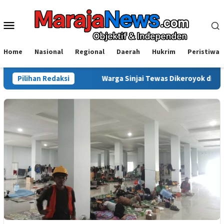
Loncat
ke
Menu
konten
Mobile
Home
Nasional
Regional
Daerah
Hukrim
Peristiwa
Tuntas
Pilihan Redaksi
Warga Sinjai Tewas Dikeroyok di Morowali, Ketua 