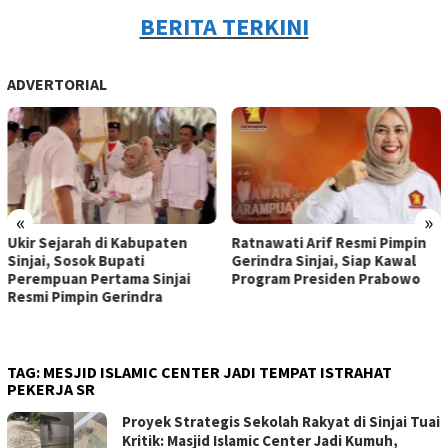
BERITA TERKINI
ADVERTORIAL
«
»
Ukir Sejarah di Kabupaten
Ratnawati Arif Resmi Pimpin
Sinjai, Sosok Bupati
Gerindra Sinjai, Siap Kawal
Perempuan Pertama Sinjai
Program Presiden Prabowo
Resmi Pimpin Gerindra
TAG:
MESJID ISLAMIC CENTER JADI TEMPAT ISTRAHAT
PEKERJA SR
Proyek Strategis Sekolah Rakyat di Sinjai Tuai
Kritik: Masjid Islamic Center Jadi Kumuh,