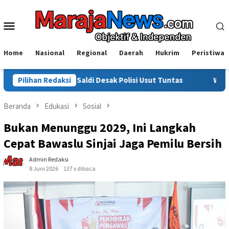
Loncat
ke
Menu
konten
Mobile
Home
Nasional
Regional
Daerah
Hukrim
Peristiwa
, Saldi Desak Polisi Usut Tuntas
Pilihan Redaksi
Warga Sinjai Tewas Dik
Beranda
Edukasi
Sosial
Bukan Menunggu 2029, Ini Langkah
Cepat Bawaslu Sinjai Jaga Pemilu Bersih
Admin Redaksi
8 Juni 2026
137 x dibaca