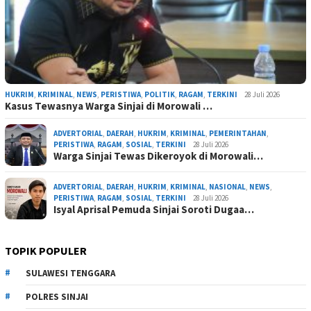
HUKRIM
,
KRIMINAL
,
NEWS
,
PERISTIWA
,
POLITIK
,
RAGAM
,
TERKINI
28 Juli 2026
Kasus Tewasnya Warga Sinjai di Morowali …
ADVERTORIAL
,
DAERAH
,
HUKRIM
,
KRIMINAL
,
PEMERINTAHAN
,
PERISTIWA
,
RAGAM
,
SOSIAL
,
TERKINI
28 Juli 2026
Warga Sinjai Tewas Dikeroyok di Morowali…
ADVERTORIAL
,
DAERAH
,
HUKRIM
,
KRIMINAL
,
NASIONAL
,
NEWS
,
PERISTIWA
,
RAGAM
,
SOSIAL
,
TERKINI
28 Juli 2026
Isyal Aprisal Pemuda Sinjai Soroti Dugaa…
TOPIK POPULER
SULAWESI TENGGARA
POLRES SINJAI