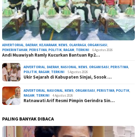
ADVERTORIAL
,
DAERAH
,
KEJUARAAN
,
NEWS
,
OLAHRAGA
,
ORGANISASI
,
PEMERINTAHAN
,
PERISTIWA
,
POLITIK
,
RAGAM
,
TERKINI
6 Agustus 2026
Andi Muawiyah Ramly Kucurkan Bantuan Rp2…
ADVERTORIAL
,
DAERAH
,
NASIONAL
,
NEWS
,
ORGANISASI
,
PERISTIWA
,
POLITIK
,
RAGAM
,
TERKINI
5 Agustus 2026
Ukir Sejarah di Kabupaten Sinjai, Sosok …
ADVERTORIAL
,
NASIONAL
,
NEWS
,
ORGANISASI
,
PERISTIWA
,
POLITIK
,
RAGAM
,
TERKINI
4 Agustus 2026
Ratnawati Arif Resmi Pimpin Gerindra Sin…
PALING BANYAK DIBACA