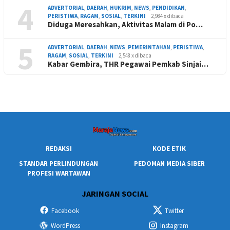
4
ADVERTORIAL
,
DAERAH
,
HUKRIM
,
NEWS
,
PENDIDIKAN
,
PERISTIWA
,
RAGAM
,
SOSIAL
,
TERKINI
2,984 x dibaca
Diduga Meresahkan, Aktivitas Malam di Po…
5
ADVERTORIAL
,
DAERAH
,
NEWS
,
PEMERINTAHAN
,
PERISTIWA
,
RAGAM
,
SOSIAL
,
TERKINI
2,548 x dibaca
Kabar Gembira, THR Pegawai Pemkab Sinjai…
REDAKSI
KODE ETIK
STANDAR PERLINDUNGAN
PEDOMAN MEDIA SIBER
PROFESI WARTAWAN
JARINGAN SOCIAL
Facebook
Twitter
WordPress
Instagram