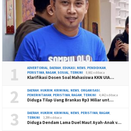
1
ADVERTORIAL
,
DAERAH
,
EDUKASI
,
NEWS
,
PENDIDIKAN
,
PERISTIWA
,
RAGAM
,
SOSIAL
,
TERKINI
8,661 x dibaca
Klarifikasi Dosen Soal Mahasiswa KKN UIA…
2
DAERAH
,
HUKRIM
,
KRIMINAL
,
NEWS
,
ORGANISASI
,
PEMERINTAHAN
,
PERISTIWA
,
RAGAM
,
TERKINI
4,442 x dibaca
Diduga Tilap Uang Brankas Rp3 Miliar unt…
3
DAERAH
,
HUKRIM
,
KRIMINAL
,
NEWS
,
PERISTIWA
,
RAGAM
,
TERKINI
3,299 x dibaca
Diduga Dendam Lama Duel Maut Ayah-Anak v…