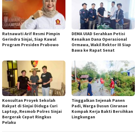
Ratnawati Arif Resmi Pimpin
DEMA UIAD Serahkan Petisi
Gerindra Sinjai, Siap Kawal
Kenaikan Dana Operasional
Program Presiden Prabowo
Ormawa, Wakil Rektor III Siap
Bawa ke Rapat Senat
Konsultan Proyek Sekolah
Tinggalkan Sejenak Panen
Rakyat di Sinjai Diduga Curi
Padi, Warga Dusun Cinranae
Laptop, Resmob Polres Sinjai
Kompak Kerja Bakti Bersihkan
Bergerak Cepat Ringkus
Lingkungan
Pelaku