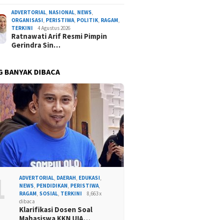
ADVERTORIAL
,
NASIONAL
,
NEWS
,
ORGANISASI
,
PERISTIWA
,
POLITIK
,
RAGAM
,
TERKINI
4 Agustus 2026
Ratnawati Arif Resmi Pimpin
Gerindra Sin…
G BANYAK DIBACA
1
ADVERTORIAL
,
DAERAH
,
EDUKASI
,
NEWS
,
PENDIDIKAN
,
PERISTIWA
,
RAGAM
,
SOSIAL
,
TERKINI
8,663 x
dibaca
Klarifikasi Dosen Soal
Mahasiswa KKN UIA…