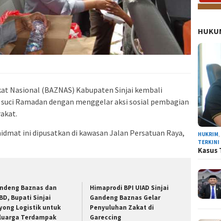
HUKUM
at Nasional (BAZNAS) Kabupaten Sinjai kembali
 suci Ramadan dengan menggelar aksi sosial pembagian
akat.
dmat ini dipusatkan di kawasan Jalan Persatuan Raya,
HUKRIM
TERKINI
Kasus 
ndeng Baznas dan
Himaprodi BPI UIAD Sinjai
BD, Bupati Sinjai
Gandeng Baznas Gelar
yong Logistik untuk
Penyuluhan Zakat di
luarga Terdampak
Gareccing