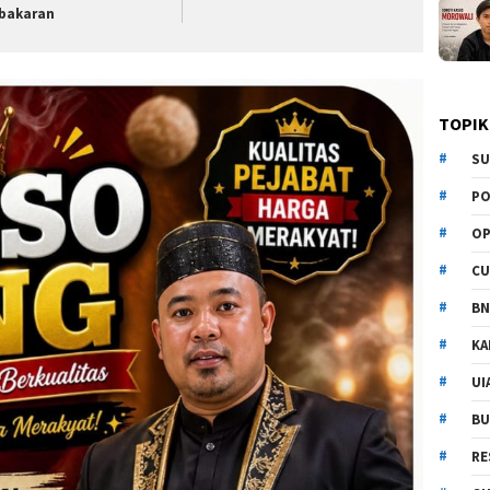
bakaran
TOPIK
SU
PO
OP
CU
BN
KA
UI
BU
RE