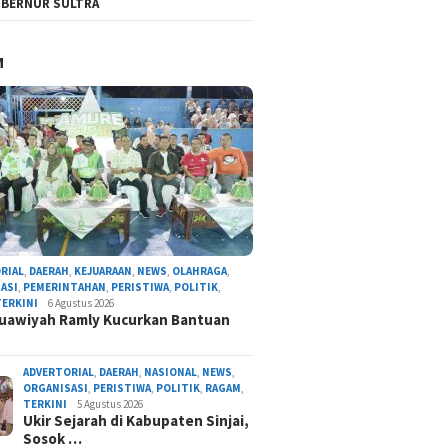
BERNUR SULTRA
M
RIAL
,
DAERAH
,
KEJUARAAN
,
NEWS
,
OLAHRAGA
,
ASI
,
PEMERINTAHAN
,
PERISTIWA
,
POLITIK
,
TERKINI
6 Agustus 2026
uawiyah Ramly Kucurkan Bantuan
ADVERTORIAL
,
DAERAH
,
NASIONAL
,
NEWS
,
ORGANISASI
,
PERISTIWA
,
POLITIK
,
RAGAM
,
TERKINI
5 Agustus 2026
Ukir Sejarah di Kabupaten Sinjai,
Sosok …