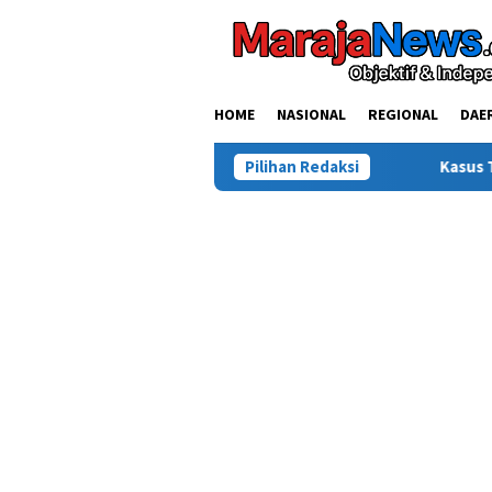
Loncat
ke
konten
HOME
NASIONAL
REGIONAL
DAE
Kasus Tewasnya Warga Sinjai di Morow
Pilihan Redaksi