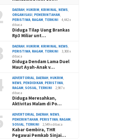
2
DAERAH
,
HUKRIM
,
KRIMINAL
,
NEWS
,
ORGANISASI
,
PEMERINTAHAN
,
PERISTIWA
,
RAGAM
,
TERKINI
4,442 x
dibaca
Diduga Tilap Uang Brankas
Rp3 Miliar unt…
3
DAERAH
,
HUKRIM
,
KRIMINAL
,
NEWS
,
PERISTIWA
,
RAGAM
,
TERKINI
3,300 x
dibaca
Diduga Dendam Lama Duel
Maut Ayah-Anak v…
4
ADVERTORIAL
,
DAERAH
,
HUKRIM
,
NEWS
,
PENDIDIKAN
,
PERISTIWA
,
RAGAM
,
SOSIAL
,
TERKINI
2,987 x
dibaca
Diduga Meresahkan,
Aktivitas Malam di Po…
5
ADVERTORIAL
,
DAERAH
,
NEWS
,
PEMERINTAHAN
,
PERISTIWA
,
RAGAM
,
SOSIAL
,
TERKINI
2,549 x dibaca
Kabar Gembira, THR
Pegawai Pemkab Sinjai…