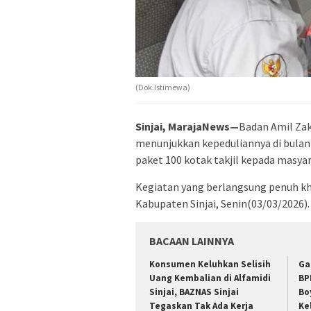
(Dok.Istimewa)
Sinjai, MarajaNews—
Badan Amil Zak
menunjukkan kepeduliannya di bulan
paket 100 kotak takjil kepada masyar
Kegiatan yang berlangsung penuh khi
Kabupaten Sinjai, Senin(03/03/2026).
BACAAN LAINNYA
Konsumen Keluhkan Selisih
Ga
Uang Kembalian di Alfamidi
BP
Sinjai, BAZNAS Sinjai
Bo
Tegaskan Tak Ada Kerja
Ke