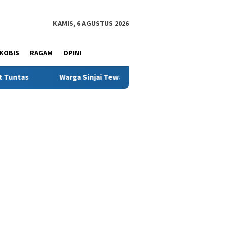
KAMIS, 6 AGUSTUS 2026
KOBIS
RAGAM
OPINI
 Tewas Dikeroyok di Morowali, Ketua DPRD Minta Kasus Diusut Tu