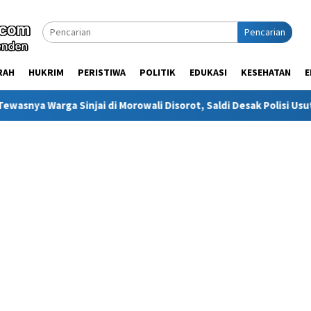
Pencarian
RAH
HUKRIM
PERISTIWA
POLITIK
EDUKASI
KESEHATAN
E
ali Disorot, Saldi Desak Polisi Usut Tuntas
Warga Sinjai