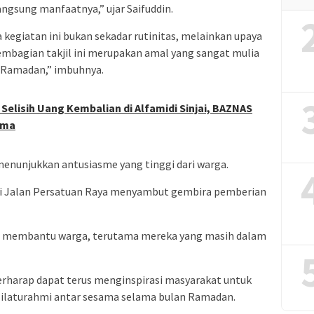
ngsung manfaatnya,” ujar Saifuddin.
kegiatan ini bukan sekadar rutinitas, melainkan upaya
embagian takjil ini merupakan amal yang sangat mulia
 Ramadan,” imbuhnya.
elisih Uang Kembalian di Alfamidi Sinjai, BAZNAS
ama
menunjukkan antusiasme yang tinggi dari warga.
 di Jalan Persatuan Raya menyambut gembira pemberian
at membantu warga, terutama mereka yang masih dalam
 berharap dapat terus menginspirasi masyarakat untuk
 silaturahmi antar sesama selama bulan Ramadan.