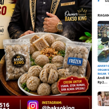
GU
RAGA
ADVERTO
ORGANIS
RAGAM
,
Andi M
Rp2…