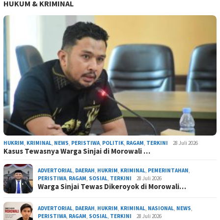
HUKUM & KRIMINAL
HUKRIM
,
KRIMINAL
,
NEWS
,
PERISTIWA
,
POLITIK
,
RAGAM
,
TERKINI
28 Juli 2026
Kasus Tewasnya Warga Sinjai di Morowali …
ADVERTORIAL
,
DAERAH
,
HUKRIM
,
KRIMINAL
,
PEMERINTAHAN
,
PERISTIWA
,
RAGAM
,
SOSIAL
,
TERKINI
28 Juli 2026
Warga Sinjai Tewas Dikeroyok di Morowali…
ADVERTORIAL
,
DAERAH
,
HUKRIM
,
KRIMINAL
,
NASIONAL
,
NEWS
,
PERISTIWA
,
RAGAM
,
SOSIAL
,
TERKINI
28 Juli 2026