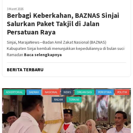
3 Maret 2026
Berbagi Keberkahan, BAZNAS Sinjai
Salurkan Paket Takjil di Jalan
Persatuan Raya
Sinjai, MarajaNews—Badan Amil Zakat Nasional (BAZNAS)
Kabupaten Sinjai kembali menunjukkan kepeduliannya di bulan suci
Ramadan
Baca selengkapnya
BERITA TERBARU
ADVERTORIAL
DAERAH
NASIONAL
NEWS
ORGANISASI
PERISTIWA
POLITIK
RAGAM
TERKINI