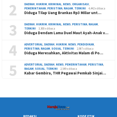
2
DAERAH
,
HUKRIM
,
KRIMINAL
,
NEWS
,
ORGANISASI
,
PEMERINTAHAN
,
PERISTIWA
,
RAGAM
,
TERKINI
4,442 x dibaca
Diduga Tilap Uang Brankas Rp3 Miliar unt…
3
DAERAH
,
HUKRIM
,
KRIMINAL
,
NEWS
,
PERISTIWA
,
RAGAM
,
TERKINI
3,300 x dibaca
Diduga Dendam Lama Duel Maut Ayah-Anak v…
4
ADVERTORIAL
,
DAERAH
,
HUKRIM
,
NEWS
,
PENDIDIKAN
,
PERISTIWA
,
RAGAM
,
SOSIAL
,
TERKINI
2,987 x dibaca
Diduga Meresahkan, Aktivitas Malam di Po…
5
ADVERTORIAL
,
DAERAH
,
NEWS
,
PEMERINTAHAN
,
PERISTIWA
,
RAGAM
,
SOSIAL
,
TERKINI
2,549 x dibaca
Kabar Gembira, THR Pegawai Pemkab Sinjai…
REDAKSI
KODE ETIK