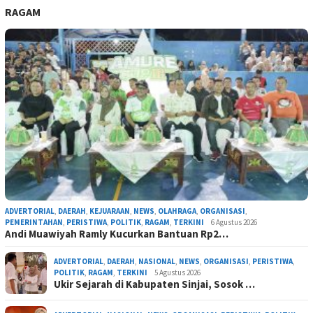
RAGAM
ADVERTORIAL
,
DAERAH
,
KEJUARAAN
,
NEWS
,
OLAHRAGA
,
ORGANISASI
,
PEMERINTAHAN
,
PERISTIWA
,
POLITIK
,
RAGAM
,
TERKINI
6 Agustus 2026
Andi Muawiyah Ramly Kucurkan Bantuan Rp2…
ADVERTORIAL
,
DAERAH
,
NASIONAL
,
NEWS
,
ORGANISASI
,
PERISTIWA
,
POLITIK
,
RAGAM
,
TERKINI
5 Agustus 2026
Ukir Sejarah di Kabupaten Sinjai, Sosok …