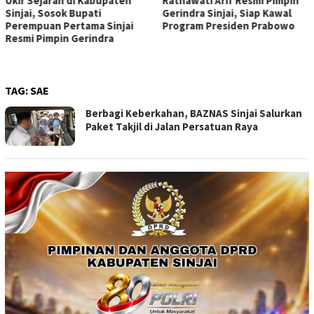
Ukir Sejarah di Kabupaten
Ratnawati Arif Resmi Pimpin
Sinjai, Sosok Bupati
Gerindra Sinjai, Siap Kawal
Perempuan Pertama Sinjai
Program Presiden Prabowo
Resmi Pimpin Gerindra
TAG:
SAE
Berbagi Keberkahan, BAZNAS Sinjai Salurkan
Paket Takjil di Jalan Persatuan Raya