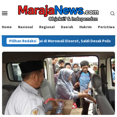
Loncat
ke
Menu
konten
Mobile
Home
Nasional
Regional
Daerah
Hukrim
Peristiwa
a Sinjai di Morowali Disorot, Saldi Desak Polisi Usut Tuntas
Pilihan Redaksi