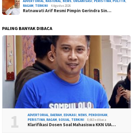
ADVERTORIAL
,
NASIONAL
,
NEWS
,
ORGANISASI
,
PERISTIWA
,
POLITIK
,
RAGAM
,
TERKINI
4 Agustus 2026
Ratnawati Arif Resmi Pimpin Gerindra Sin…
PALING BANYAK DIBACA
1
ADVERTORIAL
,
DAERAH
,
EDUKASI
,
NEWS
,
PENDIDIKAN
,
PERISTIWA
,
RAGAM
,
SOSIAL
,
TERKINI
8,663 x dibaca
Klarifikasi Dosen Soal Mahasiswa KKN UIA…