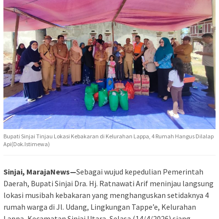
Bupati Sinjai Tinjau Lokasi Kebakaran di Kelurahan Lappa, 4 Rumah Hangus Dilalap
Api(Dok.Istimewa)
Sinjai, MarajaNews—
Sebagai wujud kepedulian Pemerintah
Daerah, Bupati Sinjai Dra. Hj. Ratnawati Arif meninjau langsung
lokasi musibah kebakaran yang menghanguskan setidaknya 4
rumah warga di Jl. Udang, Lingkungan Tappe’e, Kelurahan
Lappa, Kecamatan Sinjai Utara, Selasa (14/4/2026) siang.