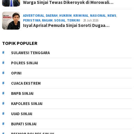
Warga Sinjai Tewas Dikeroyok di Morowali…
ADVERTORIAL
,
DAERAH
,
HUKRIM
,
KRIMINAL
,
NASIONAL
,
NEWS
,
PERISTIWA
,
RAGAM
,
SOSIAL
,
TERKINI
28 Juli 2026
Isyal Aprisal Pemuda Sinjai Soroti Dugaa…
TOPIK POPULER
SULAWESI TENGGARA
POLRES SINJAI
OPINI
CUACA EKSTREM
BNPB SINJAI
KAPOLRES SINJAI
UIAD SINJAI
BUPATI SINJAI