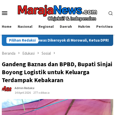
Loncat
ke
Menu
konten
Mobile
Home
Nasional
Regional
Daerah
Hukrim
Peristiwa
was Dikeroyok di Morowali, Ketua DPRD Minta Kasus Diusut Tunta
Pilihan Redaksi
Beranda
Edukasi
Sosial
Gandeng Baznas dan BPBD, Bupati Sinjai
Boyong Logistik untuk Keluarga
Terdampak Kebakaran
Admin Redaksi
14 April 2026
277 x dibaca