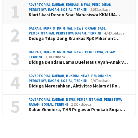
1
ADVERTORIAL
,
DAERAH
,
EDUKASI
,
NEWS
,
PENDIDIKAN
,
PERISTIWA
,
RAGAM
,
SOSIAL
,
TERKINI
8,663 x dibaca
Klarifikasi Dosen Soal Mahasiswa KKN UIA…
2
DAERAH
,
HUKRIM
,
KRIMINAL
,
NEWS
,
ORGANISASI
,
PEMERINTAHAN
,
PERISTIWA
,
RAGAM
,
TERKINI
4,443 x dibaca
Diduga Tilap Uang Brankas Rp3 Miliar unt…
3
DAERAH
,
HUKRIM
,
KRIMINAL
,
NEWS
,
PERISTIWA
,
RAGAM
,
TERKINI
3,301 x dibaca
Diduga Dendam Lama Duel Maut Ayah-Anak v…
4
ADVERTORIAL
,
DAERAH
,
HUKRIM
,
NEWS
,
PENDIDIKAN
,
PERISTIWA
,
RAGAM
,
SOSIAL
,
TERKINI
2,987 x dibaca
Diduga Meresahkan, Aktivitas Malam di Po…
5
ADVERTORIAL
,
DAERAH
,
NEWS
,
PEMERINTAHAN
,
PERISTIWA
,
RAGAM
,
SOSIAL
,
TERKINI
2,550 x dibaca
Kabar Gembira, THR Pegawai Pemkab Sinjai…