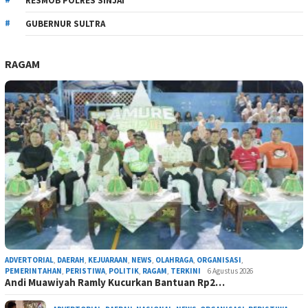
RESMOB POLRES SINJAI
GUBERNUR SULTRA
RAGAM
ADVERTORIAL
,
DAERAH
,
KEJUARAAN
,
NEWS
,
OLAHRAGA
,
ORGANISASI
,
PEMERINTAHAN
,
PERISTIWA
,
POLITIK
,
RAGAM
,
TERKINI
6 Agustus 2026
Andi Muawiyah Ramly Kucurkan Bantuan Rp2…