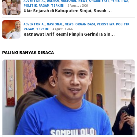
ADVERTORIAL
,
DAERAH
,
NASIONAL
,
NEWS
,
ORGANISASI
,
PERISTIWA
,
POLITIK
,
RAGAM
,
TERKINI
5 Agustus 2026
Ukir Sejarah di Kabupaten Sinjai, Sosok …
ADVERTORIAL
,
NASIONAL
,
NEWS
,
ORGANISASI
,
PERISTIWA
,
POLITIK
,
RAGAM
,
TERKINI
4 Agustus 2026
Ratnawati Arif Resmi Pimpin Gerindra Sin…
PALING BANYAK DIBACA