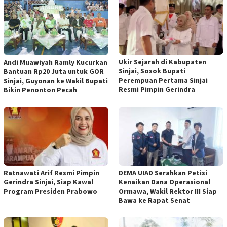
Ukir Sejarah di Kabupaten
Andi Muawiyah Ramly Kucurkan
Sinjai, Sosok Bupati
Bantuan Rp20 Juta untuk GOR
Perempuan Pertama Sinjai
Sinjai, Guyonan ke Wakil Bupati
Resmi Pimpin Gerindra
Bikin Penonton Pecah
Ratnawati Arif Resmi Pimpin
DEMA UIAD Serahkan Petisi
Gerindra Sinjai, Siap Kawal
Kenaikan Dana Operasional
Program Presiden Prabowo
Ormawa, Wakil Rektor III Siap
Bawa ke Rapat Senat