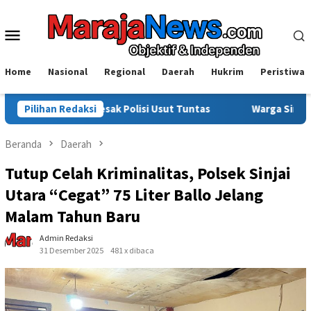
Loncat
ke
Menu
konten
Mobile
Home
Nasional
Regional
Daerah
Hukrim
Peristiwa
ak Polisi Usut Tuntas
Pilihan Redaksi
Warga Sinjai Tewas Dikeroyok di M
Beranda
Daerah
Tutup Celah Kriminalitas, Polsek Sinjai
Utara “Cegat” 75 Liter Ballo Jelang
Malam Tahun Baru
Admin Redaksi
31 Desember 2025
481 x dibaca