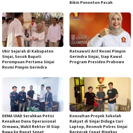
Bikin Penonton Pecah
Ukir Sejarah di Kabupaten
Ratnawati Arif Resmi Pimpin
Sinjai, Sosok Bupati
Gerindra Sinjai, Siap Kawal
Perempuan Pertama Sinjai
Program Presiden Prabowo
Resmi Pimpin Gerindra
DEMA UIAD Serahkan Petisi
Konsultan Proyek Sekolah
Kenaikan Dana Operasional
Rakyat di Sinjai Diduga Curi
Ormawa, Wakil Rektor III Siap
Laptop, Resmob Polres Sinjai
Bawa ke Rapat Senat
Bergerak Cepat Ringkus