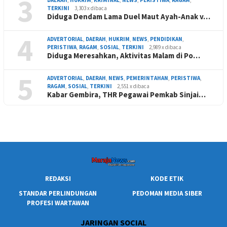
3
TERKINI
3,303 x dibaca
Diduga Dendam Lama Duel Maut Ayah-Anak v…
4
ADVERTORIAL
,
DAERAH
,
HUKRIM
,
NEWS
,
PENDIDIKAN
,
PERISTIWA
,
RAGAM
,
SOSIAL
,
TERKINI
2,989 x dibaca
Diduga Meresahkan, Aktivitas Malam di Po…
5
ADVERTORIAL
,
DAERAH
,
NEWS
,
PEMERINTAHAN
,
PERISTIWA
,
RAGAM
,
SOSIAL
,
TERKINI
2,551 x dibaca
Kabar Gembira, THR Pegawai Pemkab Sinjai…
REDAKSI
KODE ETIK
STANDAR PERLINDUNGAN
PEDOMAN MEDIA SIBER
PROFESI WARTAWAN
JARINGAN SOCIAL