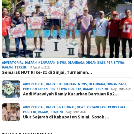
ADVERTORIAL
,
DAERAH
,
KEJUARAAN
,
NEWS
,
OLAHRAGA
,
ORGANISASI
,
PERISTIWA
,
RAGAM
,
TERKINI
8 Agustus 2026
Semarak HUT RI ke-81 di Sinjai, Turnamen…
ADVERTORIAL
,
DAERAH
,
KEJUARAAN
,
NEWS
,
OLAHRAGA
,
ORGANISASI
,
PEMERINTAHAN
,
PERISTIWA
,
POLITIK
,
RAGAM
,
TERKINI
6 Agustus 2026
Andi Muawiyah Ramly Kucurkan Bantuan Rp2…
ADVERTORIAL
,
DAERAH
,
NASIONAL
,
NEWS
,
ORGANISASI
,
PERISTIWA
,
POLITIK
,
RAGAM
,
TERKINI
5 Agustus 2026
Ukir Sejarah di Kabupaten Sinjai, Sosok …