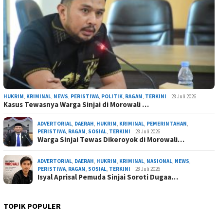
HUKRIM
,
KRIMINAL
,
NEWS
,
PERISTIWA
,
POLITIK
,
RAGAM
,
TERKINI
28 Juli 2026
Kasus Tewasnya Warga Sinjai di Morowali …
ADVERTORIAL
,
DAERAH
,
HUKRIM
,
KRIMINAL
,
PEMERINTAHAN
,
PERISTIWA
,
RAGAM
,
SOSIAL
,
TERKINI
28 Juli 2026
Warga Sinjai Tewas Dikeroyok di Morowali…
ADVERTORIAL
,
DAERAH
,
HUKRIM
,
KRIMINAL
,
NASIONAL
,
NEWS
,
PERISTIWA
,
RAGAM
,
SOSIAL
,
TERKINI
28 Juli 2026
Isyal Aprisal Pemuda Sinjai Soroti Dugaa…
TOPIK POPULER