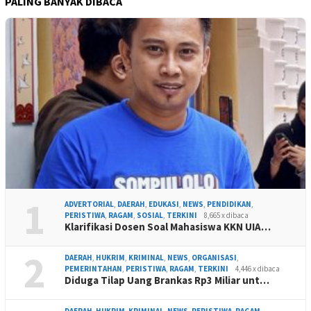
PALING BANYAK DIBACA
1
ADVERTORIAL
,
DAERAH
,
EDUKASI
,
NEWS
,
PENDIDIKAN
,
PERISTIWA
,
RAGAM
,
SOSIAL
,
TERKINI
8,665 x dibaca
Klarifikasi Dosen Soal Mahasiswa KKN UIA…
2
DAERAH
,
HUKRIM
,
KRIMINAL
,
NEWS
,
ORGANISASI
,
PEMERINTAHAN
,
PERISTIWA
,
RAGAM
,
TERKINI
4,446 x dibaca
Diduga Tilap Uang Brankas Rp3 Miliar unt…
DAERAH
,
HUKRIM
,
KRIMINAL
,
NEWS
,
PERISTIWA
,
RAGAM
,