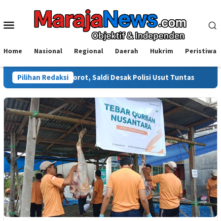
Loncat
ke
Menu
konten
Mobile
Home
Nasional
Regional
Daerah
Hukrim
Peristiwa
ali Disorot, Saldi Desak Polisi Usut Tuntas
Pilihan Redaksi
Warga Sinjai