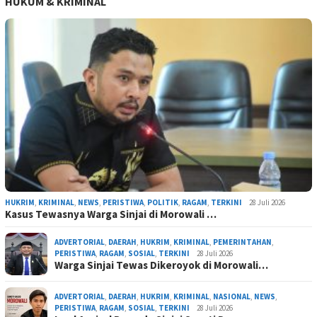
HUKUM & KRIMINAL
HUKRIM
,
KRIMINAL
,
NEWS
,
PERISTIWA
,
POLITIK
,
RAGAM
,
TERKINI
28 Juli 2026
Kasus Tewasnya Warga Sinjai di Morowali …
ADVERTORIAL
,
DAERAH
,
HUKRIM
,
KRIMINAL
,
PEMERINTAHAN
,
PERISTIWA
,
RAGAM
,
SOSIAL
,
TERKINI
28 Juli 2026
Warga Sinjai Tewas Dikeroyok di Morowali…
ADVERTORIAL
,
DAERAH
,
HUKRIM
,
KRIMINAL
,
NASIONAL
,
NEWS
,
PERISTIWA
,
RAGAM
,
SOSIAL
,
TERKINI
28 Juli 2026