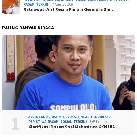
RAGAM
,
TERKINI
4 Agustus 2026
Ratnawati Arif Resmi Pimpin Gerindra Sin…
PALING BANYAK DIBACA
1
ADVERTORIAL
,
DAERAH
,
EDUKASI
,
NEWS
,
PENDIDIKAN
,
PERISTIWA
,
RAGAM
,
SOSIAL
,
TERKINI
8,664 x dibaca
Klarifikasi Dosen Soal Mahasiswa KKN UIA…