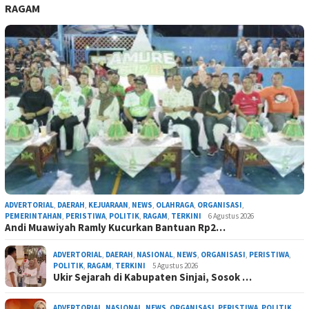
RAGAM
ADVERTORIAL
,
DAERAH
,
KEJUARAAN
,
NEWS
,
OLAHRAGA
,
ORGANISASI
,
PEMERINTAHAN
,
PERISTIWA
,
POLITIK
,
RAGAM
,
TERKINI
6 Agustus 2026
Andi Muawiyah Ramly Kucurkan Bantuan Rp2…
ADVERTORIAL
,
DAERAH
,
NASIONAL
,
NEWS
,
ORGANISASI
,
PERISTIWA
,
POLITIK
,
RAGAM
,
TERKINI
5 Agustus 2026
Ukir Sejarah di Kabupaten Sinjai, Sosok …
ADVERTORIAL
,
NASIONAL
,
NEWS
,
ORGANISASI
,
PERISTIWA
,
POLITIK
,