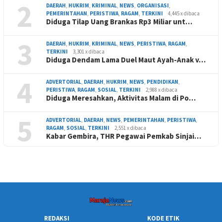
2
DAERAH
,
HUKRIM
,
KRIMINAL
,
NEWS
,
ORGANISASI
,
PEMERINTAHAN
,
PERISTIWA
,
RAGAM
,
TERKINI
4,445 x dibaca
Diduga Tilap Uang Brankas Rp3 Miliar unt…
3
DAERAH
,
HUKRIM
,
KRIMINAL
,
NEWS
,
PERISTIWA
,
RAGAM
,
TERKINI
3,301 x dibaca
Diduga Dendam Lama Duel Maut Ayah-Anak v…
4
ADVERTORIAL
,
DAERAH
,
HUKRIM
,
NEWS
,
PENDIDIKAN
,
PERISTIWA
,
RAGAM
,
SOSIAL
,
TERKINI
2,988 x dibaca
Diduga Meresahkan, Aktivitas Malam di Po…
5
ADVERTORIAL
,
DAERAH
,
NEWS
,
PEMERINTAHAN
,
PERISTIWA
,
RAGAM
,
SOSIAL
,
TERKINI
2,551 x dibaca
Kabar Gembira, THR Pegawai Pemkab Sinjai…
REDAKSI
KODE ETIK