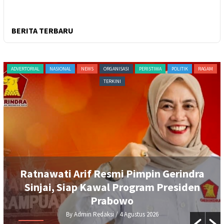
BERITA TERBARU
ADVERTORIAL
NASIONAL
NEWS
ORGANISASI
PERISTIWA
POLITIK
RAGAM
TERKINI
Ratnawati Arif Resmi Pimpin Gerindra
Sinjai, Siap Kawal Program Presiden
Prabowo
By Admin Redaksi
/ 4 Agustus 2026