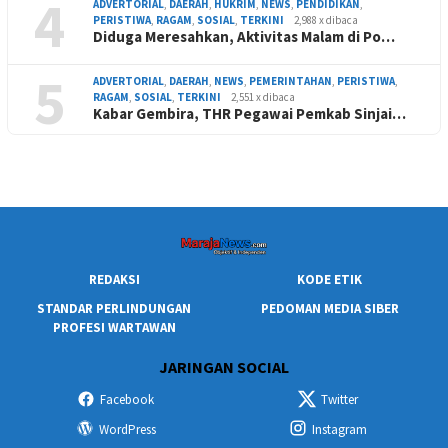
4
ADVERTORIAL
,
DAERAH
,
HUKRIM
,
NEWS
,
PENDIDIKAN
,
PERISTIWA
,
RAGAM
,
SOSIAL
,
TERKINI
2,988 x dibaca
Diduga Meresahkan, Aktivitas Malam di Po…
5
ADVERTORIAL
,
DAERAH
,
NEWS
,
PEMERINTAHAN
,
PERISTIWA
,
RAGAM
,
SOSIAL
,
TERKINI
2,551 x dibaca
Kabar Gembira, THR Pegawai Pemkab Sinjai…
REDAKSI
KODE ETIK
STANDAR PERLINDUNGAN
PEDOMAN MEDIA SIBER
PROFESI WARTAWAN
JARINGAN SOCIAL
Facebook
Twitter
WordPress
Instagram