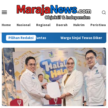
Loncat
ke
Menu
konten
Mobile
Home
Nasional
Regional
Daerah
Hukrim
Peristiwa
si Usut Tuntas
Pilihan Redaksi
Warga Sinjai Tewas Dikeroyok di Morowali