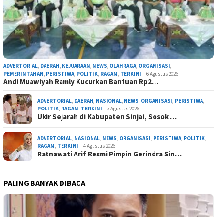
ADVERTORIAL
,
DAERAH
,
KEJUARAAN
,
NEWS
,
OLAHRAGA
,
ORGANISASI
,
PEMERINTAHAN
,
PERISTIWA
,
POLITIK
,
RAGAM
,
TERKINI
6 Agustus 2026
Andi Muawiyah Ramly Kucurkan Bantuan Rp2…
ADVERTORIAL
,
DAERAH
,
NASIONAL
,
NEWS
,
ORGANISASI
,
PERISTIWA
,
POLITIK
,
RAGAM
,
TERKINI
5 Agustus 2026
Ukir Sejarah di Kabupaten Sinjai, Sosok …
ADVERTORIAL
,
NASIONAL
,
NEWS
,
ORGANISASI
,
PERISTIWA
,
POLITIK
,
RAGAM
,
TERKINI
4 Agustus 2026
Ratnawati Arif Resmi Pimpin Gerindra Sin…
PALING BANYAK DIBACA