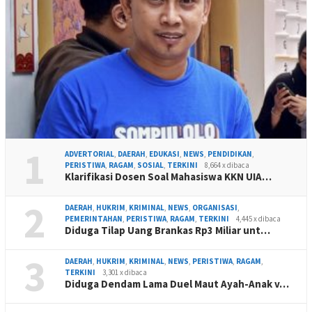
1
ADVERTORIAL
,
DAERAH
,
EDUKASI
,
NEWS
,
PENDIDIKAN
,
PERISTIWA
,
RAGAM
,
SOSIAL
,
TERKINI
8,664 x dibaca
Klarifikasi Dosen Soal Mahasiswa KKN UIA…
2
DAERAH
,
HUKRIM
,
KRIMINAL
,
NEWS
,
ORGANISASI
,
PEMERINTAHAN
,
PERISTIWA
,
RAGAM
,
TERKINI
4,445 x dibaca
Diduga Tilap Uang Brankas Rp3 Miliar unt…
3
DAERAH
,
HUKRIM
,
KRIMINAL
,
NEWS
,
PERISTIWA
,
RAGAM
,
TERKINI
3,301 x dibaca
Diduga Dendam Lama Duel Maut Ayah-Anak v…