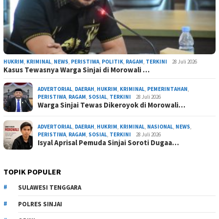
HUKRIM
,
KRIMINAL
,
NEWS
,
PERISTIWA
,
POLITIK
,
RAGAM
,
TERKINI
28 Juli 2026
Kasus Tewasnya Warga Sinjai di Morowali …
ADVERTORIAL
,
DAERAH
,
HUKRIM
,
KRIMINAL
,
PEMERINTAHAN
,
PERISTIWA
,
RAGAM
,
SOSIAL
,
TERKINI
28 Juli 2026
Warga Sinjai Tewas Dikeroyok di Morowali…
ADVERTORIAL
,
DAERAH
,
HUKRIM
,
KRIMINAL
,
NASIONAL
,
NEWS
,
PERISTIWA
,
RAGAM
,
SOSIAL
,
TERKINI
28 Juli 2026
Isyal Aprisal Pemuda Sinjai Soroti Dugaa…
TOPIK POPULER
SULAWESI TENGGARA
POLRES SINJAI