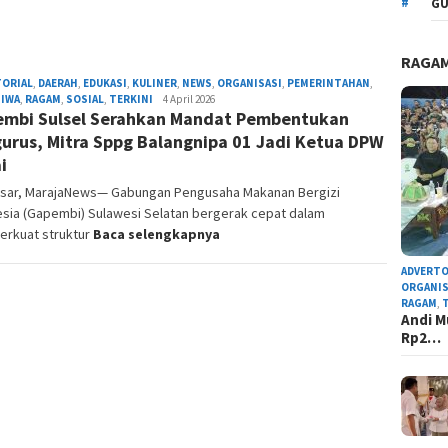
GU
RAGA
TORIAL
,
DAERAH
,
EDUKASI
,
KULINER
,
NEWS
,
ORGANISASI
,
PEMERINTAHAN
,
TIWA
,
RAGAM
,
SOSIAL
,
TERKINI
Admin
4 April 2026
mbi Sulsel Serahkan Mandat Pembentukan
Redaksi
urus, Mitra Sppg Balangnipa 01 Jadi Ketua DPW
i
sar, MarajaNews— Gabungan Pengusaha Makanan Bergizi
esia (Gapembi) Sulawesi Selatan bergerak cepat dalam
rkuat struktur
Baca selengkapnya
ADVERTO
ORGANIS
RAGAM
,
Andi M
Rp2…