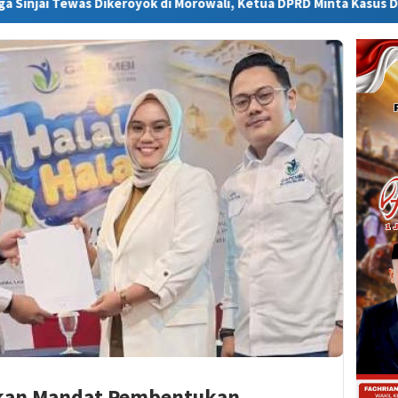
eroyok di Morowali, Ketua DPRD Minta Kasus Diusut Tuntas
hkan Mandat Pembentukan