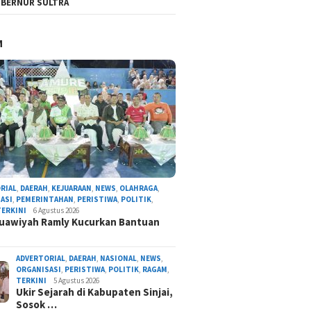
BERNUR SULTRA
M
RIAL
,
DAERAH
,
KEJUARAAN
,
NEWS
,
OLAHRAGA
,
ASI
,
PEMERINTAHAN
,
PERISTIWA
,
POLITIK
,
TERKINI
6 Agustus 2026
uawiyah Ramly Kucurkan Bantuan
ADVERTORIAL
,
DAERAH
,
NASIONAL
,
NEWS
,
ORGANISASI
,
PERISTIWA
,
POLITIK
,
RAGAM
,
TERKINI
5 Agustus 2026
Ukir Sejarah di Kabupaten Sinjai,
Sosok …