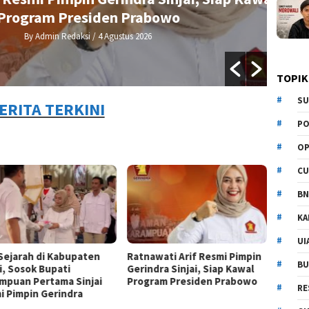
am Presiden Prabowo
dmin Redaksi
/ 4 Agustus 2026
TOPIK
SU
ERITA TERKINI
PO
OP
CU
BN
KA
UI
 Sejarah di Kabupaten
Ratnawati Arif Resmi Pimpin
BU
i, Sosok Bupati
Gerindra Sinjai, Siap Kawal
mpuan Pertama Sinjai
Program Presiden Prabowo
RE
i Pimpin Gerindra