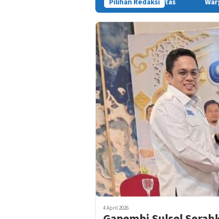
t, Saldi Desak Polisi Usut Tuntas
Pilihan Redaksi
Warga Sinjai Tewas Dik
4 April 2026
Gapembi Sulsel Sera