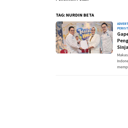
TAG:
NURDIN BETA
ADVER
PERIS
Gape
Peng
Sinja
Makas
Indon
mempe