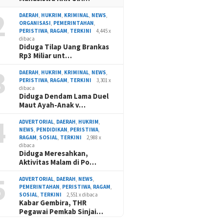
2
DAERAH
,
HUKRIM
,
KRIMINAL
,
NEWS
,
ORGANISASI
,
PEMERINTAHAN
,
PERISTIWA
,
RAGAM
,
TERKINI
4,445 x
dibaca
Diduga Tilap Uang Brankas
Rp3 Miliar unt…
3
DAERAH
,
HUKRIM
,
KRIMINAL
,
NEWS
,
PERISTIWA
,
RAGAM
,
TERKINI
3,301 x
dibaca
Diduga Dendam Lama Duel
Maut Ayah-Anak v…
4
ADVERTORIAL
,
DAERAH
,
HUKRIM
,
NEWS
,
PENDIDIKAN
,
PERISTIWA
,
RAGAM
,
SOSIAL
,
TERKINI
2,988 x
dibaca
Diduga Meresahkan,
Aktivitas Malam di Po…
5
ADVERTORIAL
,
DAERAH
,
NEWS
,
PEMERINTAHAN
,
PERISTIWA
,
RAGAM
,
SOSIAL
,
TERKINI
2,551 x dibaca
Kabar Gembira, THR
Pegawai Pemkab Sinjai…