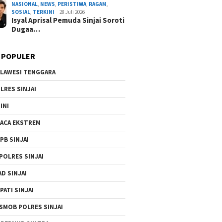
NASIONAL
,
NEWS
,
PERISTIWA
,
RAGAM
,
Ormawa, Wakil Rektor III Siap Bawa ke Rapa
SOSIAL
,
TERKINI
28 Juli 2026
Isyal Aprisal Pemuda Sinjai Soroti
By Admin Redaksi
/ 3 Agustus 2026
Dugaa…
 POPULER
LAWESI TENGGARA
LRES SINJAI
INI
ACA EKSTREM
PB SINJAI
POLRES SINJAI
AD SINJAI
PATI SINJAI
SMOB POLRES SINJAI