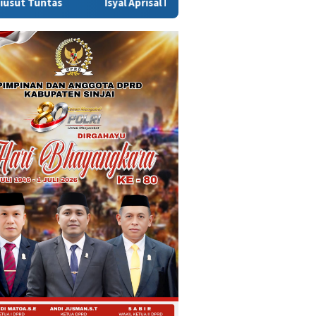
Isyal Aprisal Pemuda Sinjai Soroti Dugaan Main Hakim Sendiri d