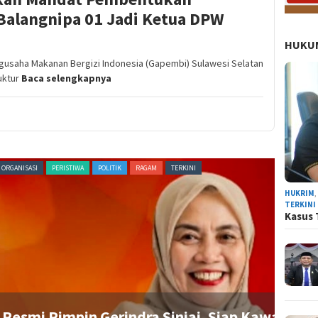
Balangnipa 01 Jadi Ketua DPW
HUKUM
saha Makanan Bergizi Indonesia (Gapembi) Sulawesi Selatan
uktur
Baca selengkapnya
PERISTIWA
POLITIK
RAGAM
TERKINI
NEWS
HUKRIM
TERKINI
Kasus 
 Pimpin Gerindra Sinjai, Siap Kawal