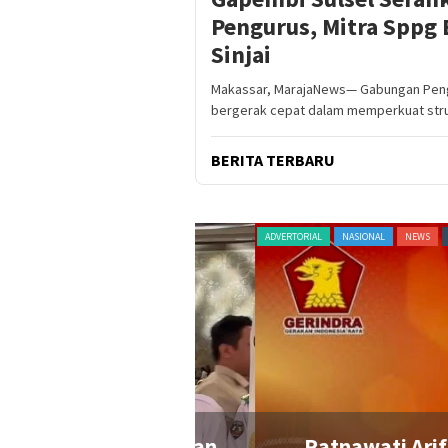
Pengurus, Mitra Sppg 
Sinjai
Makassar, MarajaNews— Gabungan Pengu
bergerak cepat dalam memperkuat str
BERITA TERBARU
AGAM
TERKINI
ADVERTORIAL
NASIONAL
NEWS
ORGANISASI
Bupati Perempuan
Ratnawati Arif Resmi