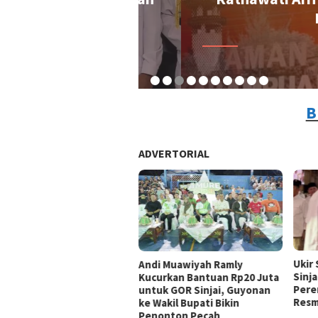
rindra
Progr
By A
B
ADVERTORIAL
Ukir
Andi Muawiyah Ramly
Sinja
Kucurkan Bantuan Rp20 Juta
Pere
untuk GOR Sinjai, Guyonan
Resm
ke Wakil Bupati Bikin
Penonton Pecah