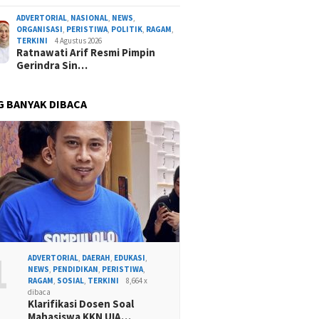
ADVERTORIAL
,
NASIONAL
,
NEWS
,
ORGANISASI
,
PERISTIWA
,
POLITIK
,
RAGAM
,
TERKINI
4 Agustus 2026
Ratnawati Arif Resmi Pimpin
Gerindra Sin…
G BANYAK DIBACA
1
ADVERTORIAL
,
DAERAH
,
EDUKASI
,
NEWS
,
PENDIDIKAN
,
PERISTIWA
,
RAGAM
,
SOSIAL
,
TERKINI
8,664 x
dibaca
Klarifikasi Dosen Soal
Mahasiswa KKN UIA…