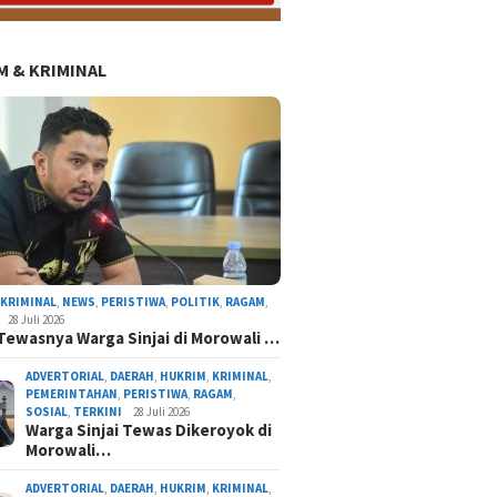
 & KRIMINAL
,
KRIMINAL
,
NEWS
,
PERISTIWA
,
POLITIK
,
RAGAM
,
28 Juli 2026
Tewasnya Warga Sinjai di Morowali …
ADVERTORIAL
,
DAERAH
,
HUKRIM
,
KRIMINAL
,
PEMERINTAHAN
,
PERISTIWA
,
RAGAM
,
SOSIAL
,
TERKINI
28 Juli 2026
Warga Sinjai Tewas Dikeroyok di
Morowali…
DEMA UIAD Serahkan Petisi Kenaikan Dana Ope
ADVERTORIAL
,
DAERAH
,
HUKRIM
,
KRIMINAL
,