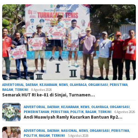
ADVERTORIAL
,
DAERAH
,
KEJUARAAN
,
NEWS
,
OLAHRAGA
,
ORGANISASI
,
PERISTIWA
,
RAGAM
,
TERKINI
8 Agustus 2026
Semarak HUT RI ke-81 di Sinjai, Turnamen…
ADVERTORIAL
,
DAERAH
,
KEJUARAAN
,
NEWS
,
OLAHRAGA
,
ORGANISASI
,
PEMERINTAHAN
,
PERISTIWA
,
POLITIK
,
RAGAM
,
TERKINI
6 Agustus 2026
Andi Muawiyah Ramly Kucurkan Bantuan Rp2…
ADVERTORIAL
,
DAERAH
,
NASIONAL
,
NEWS
,
ORGANISASI
,
PERISTIWA
,
POLITIK
,
RAGAM
,
TERKINI
5 Agustus 2026