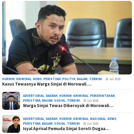
HUKRIM
,
KRIMINAL
,
NEWS
,
PERISTIWA
,
POLITIK
,
RAGAM
,
TERKINI
28 Juli 2026
Kasus Tewasnya Warga Sinjai di Morowali …
ADVERTORIAL
,
DAERAH
,
HUKRIM
,
KRIMINAL
,
PEMERINTAHAN
,
PERISTIWA
,
RAGAM
,
SOSIAL
,
TERKINI
28 Juli 2026
Warga Sinjai Tewas Dikeroyok di Morowali…
ADVERTORIAL
,
DAERAH
,
HUKRIM
,
KRIMINAL
,
NASIONAL
,
NEWS
,
PERISTIWA
,
RAGAM
,
SOSIAL
,
TERKINI
28 Juli 2026
Isyal Aprisal Pemuda Sinjai Soroti Dugaa…