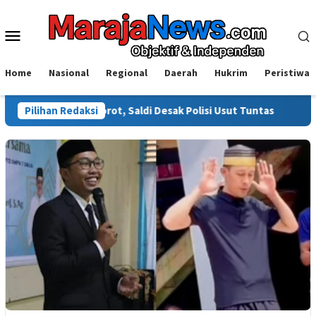
Loncat
ke
Menu
konten
Mobile
Home
Nasional
Regional
Daerah
Hukrim
Peristiwa
li Disorot, Saldi Desak Polisi Usut Tuntas
Pilihan Redaksi
Warga Sinjai 