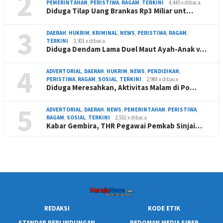
2
PEMERINTAHAN
,
PERISTIWA
,
RAGAM
,
TERKINI
4,445 x dibaca
Diduga Tilap Uang Brankas Rp3 Miliar unt…
3
DAERAH
,
HUKRIM
,
KRIMINAL
,
NEWS
,
PERISTIWA
,
RAGAM
,
TERKINI
3,301 x dibaca
Diduga Dendam Lama Duel Maut Ayah-Anak v…
4
ADVERTORIAL
,
DAERAH
,
HUKRIM
,
NEWS
,
PENDIDIKAN
,
PERISTIWA
,
RAGAM
,
SOSIAL
,
TERKINI
2,988 x dibaca
Diduga Meresahkan, Aktivitas Malam di Po…
5
ADVERTORIAL
,
DAERAH
,
NEWS
,
PEMERINTAHAN
,
PERISTIWA
,
RAGAM
,
SOSIAL
,
TERKINI
2,551 x dibaca
Kabar Gembira, THR Pegawai Pemkab Sinjai…
REDAKSI
KODE ETIK
STANDAR PERLINDUNGAN
PEDOMAN MEDIA SIBER