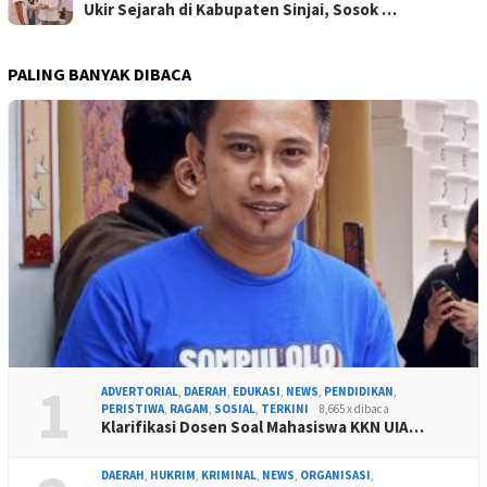
Ukir Sejarah di Kabupaten Sinjai, Sosok …
PALING BANYAK DIBACA
1
ADVERTORIAL
,
DAERAH
,
EDUKASI
,
NEWS
,
PENDIDIKAN
,
PERISTIWA
,
RAGAM
,
SOSIAL
,
TERKINI
8,665 x dibaca
Klarifikasi Dosen Soal Mahasiswa KKN UIA…
DAERAH
,
HUKRIM
,
KRIMINAL
,
NEWS
,
ORGANISASI
,