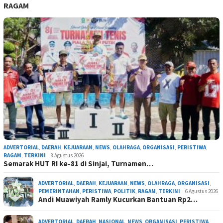
RAGAM
ADVERTORIAL
,
DAERAH
,
KEJUARAAN
,
NEWS
,
OLAHRAGA
,
ORGANISASI
,
PERISTIWA
,
RAGAM
,
TERKINI
8 Agustus 2026
Semarak HUT RI ke-81 di Sinjai, Turnamen…
ADVERTORIAL
,
DAERAH
,
KEJUARAAN
,
NEWS
,
OLAHRAGA
,
ORGANISASI
,
PEMERINTAHAN
,
PERISTIWA
,
POLITIK
,
RAGAM
,
TERKINI
6 Agustus 2026
Andi Muawiyah Ramly Kucurkan Bantuan Rp2…
ADVERTORIAL
,
DAERAH
,
NASIONAL
,
NEWS
,
ORGANISASI
,
PERISTIWA
,