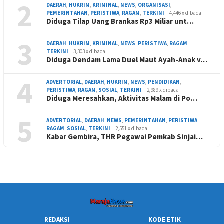
2
DAERAH
,
HUKRIM
,
KRIMINAL
,
NEWS
,
ORGANISASI
,
PEMERINTAHAN
,
PERISTIWA
,
RAGAM
,
TERKINI
4,446 x dibaca
Diduga Tilap Uang Brankas Rp3 Miliar unt…
3
DAERAH
,
HUKRIM
,
KRIMINAL
,
NEWS
,
PERISTIWA
,
RAGAM
,
TERKINI
3,303 x dibaca
Diduga Dendam Lama Duel Maut Ayah-Anak v…
4
ADVERTORIAL
,
DAERAH
,
HUKRIM
,
NEWS
,
PENDIDIKAN
,
PERISTIWA
,
RAGAM
,
SOSIAL
,
TERKINI
2,989 x dibaca
Diduga Meresahkan, Aktivitas Malam di Po…
5
ADVERTORIAL
,
DAERAH
,
NEWS
,
PEMERINTAHAN
,
PERISTIWA
,
RAGAM
,
SOSIAL
,
TERKINI
2,551 x dibaca
Kabar Gembira, THR Pegawai Pemkab Sinjai…
REDAKSI
KODE ETIK