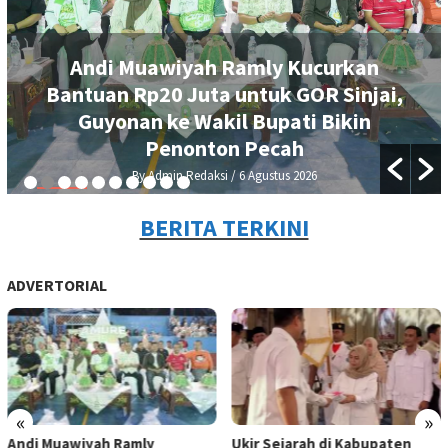
Andi Muawiyah Ramly Kucurkan
Bantuan Rp20 Juta untuk GOR Sinjai,
Guyonan ke Wakil Bupati Bikin
Penonton Pecah
By Admin Redaksi
/ 6 Agustus 2026
BERITA TERKINI
ADVERTORIAL
«
»
Andi Muawiyah Ramly
Ukir Sejarah di Kabupaten