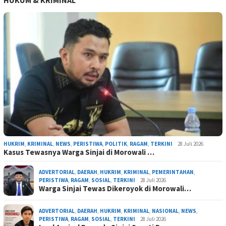
HUKUM & KRIMINAL
HUKRIM
,
KRIMINAL
,
NEWS
,
PERISTIWA
,
POLITIK
,
RAGAM
,
TERKINI
28 Juli 2026
Kasus Tewasnya Warga Sinjai di Morowali …
ADVERTORIAL
,
DAERAH
,
HUKRIM
,
KRIMINAL
,
PEMERINTAHAN
,
PERISTIWA
,
RAGAM
,
SOSIAL
,
TERKINI
28 Juli 2026
Warga Sinjai Tewas Dikeroyok di Morowali…
ADVERTORIAL
,
DAERAH
,
HUKRIM
,
KRIMINAL
,
NASIONAL
,
NEWS
,
PERISTIWA
,
RAGAM
,
SOSIAL
,
TERKINI
28 Juli 2026