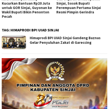
Kucurkan Bantuan Rp20 Juta
Sinjai, Sosok Bupati
untuk GOR Sinjai, Guyonan ke
Perempuan Pertama Sinjai
Wakil Bupati Bikin Penonton
Resmi Pimpin Gerindra
Pecah
TAG:
HIMAPRODI BPI UIAD SINJAI
Himaprodi BPI UIAD Sinjai Gandeng Baznas
Gelar Penyuluhan Zakat di Gareccing