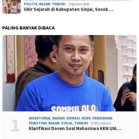
POLITIK
,
RAGAM
,
TERKINI
5 Agustus 2026
Ukir Sejarah di Kabupaten Sinjai, Sosok …
PALING BANYAK DIBACA
1
ADVERTORIAL
,
DAERAH
,
EDUKASI
,
NEWS
,
PENDIDIKAN
,
PERISTIWA
,
RAGAM
,
SOSIAL
,
TERKINI
8,665 x dibaca
Klarifikasi Dosen Soal Mahasiswa KKN UIA…