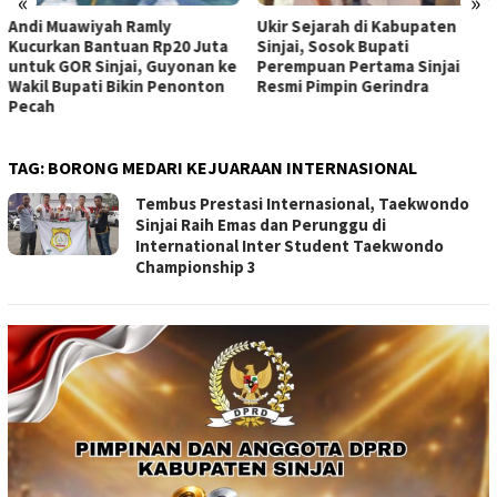
«
»
Andi Muawiyah Ramly
Ukir Sejarah di Kabupaten
Kucurkan Bantuan Rp20 Juta
Sinjai, Sosok Bupati
untuk GOR Sinjai, Guyonan ke
Perempuan Pertama Sinjai
Wakil Bupati Bikin Penonton
Resmi Pimpin Gerindra
Pecah
TAG:
BORONG MEDARI KEJUARAAN INTERNASIONAL
Tembus Prestasi Internasional, Taekwondo
Sinjai Raih Emas dan Perunggu di
International Inter Student Taekwondo
Championship 3