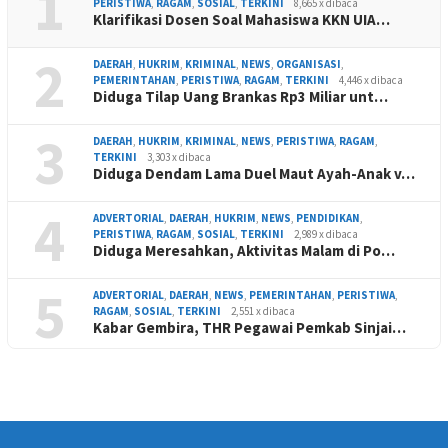
1
PERISTIWA
,
RAGAM
,
SOSIAL
,
TERKINI
8,665 x dibaca
Klarifikasi Dosen Soal Mahasiswa KKN UIA…
2
DAERAH
,
HUKRIM
,
KRIMINAL
,
NEWS
,
ORGANISASI
,
PEMERINTAHAN
,
PERISTIWA
,
RAGAM
,
TERKINI
4,446 x dibaca
Diduga Tilap Uang Brankas Rp3 Miliar unt…
3
DAERAH
,
HUKRIM
,
KRIMINAL
,
NEWS
,
PERISTIWA
,
RAGAM
,
TERKINI
3,303 x dibaca
Diduga Dendam Lama Duel Maut Ayah-Anak v…
4
ADVERTORIAL
,
DAERAH
,
HUKRIM
,
NEWS
,
PENDIDIKAN
,
PERISTIWA
,
RAGAM
,
SOSIAL
,
TERKINI
2,989 x dibaca
Diduga Meresahkan, Aktivitas Malam di Po…
5
ADVERTORIAL
,
DAERAH
,
NEWS
,
PEMERINTAHAN
,
PERISTIWA
,
RAGAM
,
SOSIAL
,
TERKINI
2,551 x dibaca
Kabar Gembira, THR Pegawai Pemkab Sinjai…