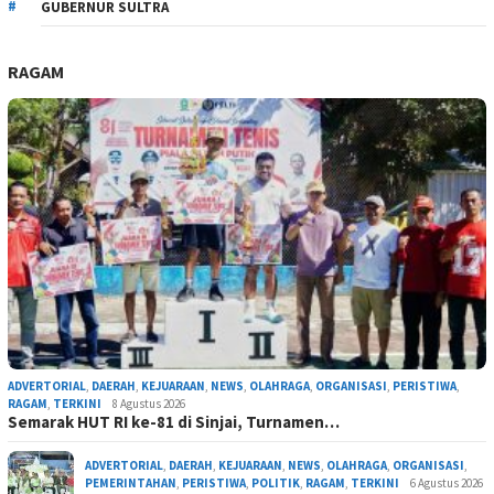
GUBERNUR SULTRA
RAGAM
ADVERTORIAL
,
DAERAH
,
KEJUARAAN
,
NEWS
,
OLAHRAGA
,
ORGANISASI
,
PERISTIWA
,
RAGAM
,
TERKINI
8 Agustus 2026
Semarak HUT RI ke-81 di Sinjai, Turnamen…
ADVERTORIAL
,
DAERAH
,
KEJUARAAN
,
NEWS
,
OLAHRAGA
,
ORGANISASI
,
PEMERINTAHAN
,
PERISTIWA
,
POLITIK
,
RAGAM
,
TERKINI
6 Agustus 2026