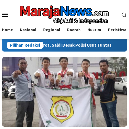
Loncat
ke
Menu
konten
Mobile
Home
Nasional
Regional
Daerah
Hukrim
Peristiwa
i Disorot, Saldi Desak Polisi Usut Tuntas
Pilihan Redaksi
Warga Sinjai T