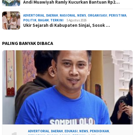
Andi Muawiyah Ramly Kucurkan Bantuan Rp2…
ADVERTORIAL
,
DAERAH
,
NASIONAL
,
NEWS
,
ORGANISASI
,
PERISTIWA
,
POLITIK
,
RAGAM
,
TERKINI
5 Agustus 2026
Ukir Sejarah di Kabupaten Sinjai, Sosok …
PALING BANYAK DIBACA
ADVERTORIAL
,
DAERAH
,
EDUKASI
,
NEWS
,
PENDIDIKAN
,