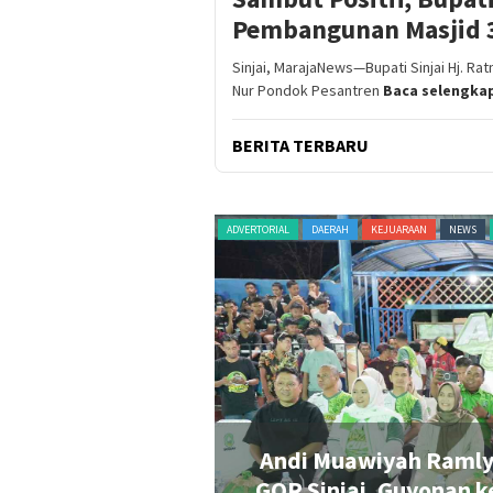
Pembangunan Masjid 3 
Sinjai, MarajaNews—Bupati Sinjai Hj. R
Nur Pondok Pesantren
Baca selengka
BERITA TERBARU
RAGAM
TERKINI
ADVERTORIAL
DAERAH
KEJUARAAN
NEWS
en Tenis Merah
Andi Muawiyah Ramly
GOR Sinjai, Guyonan k