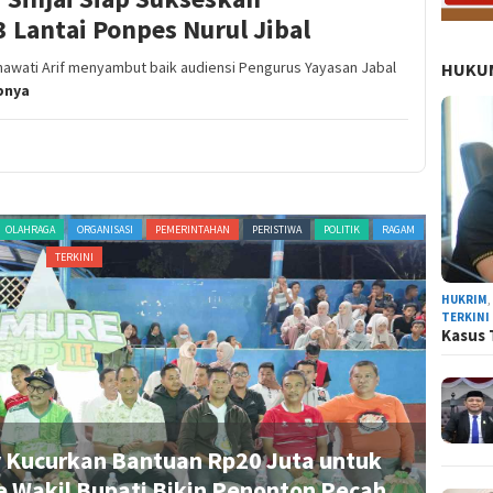
Lantai Ponpes Nurul Jibal
atnawati Arif menyambut baik audiensi Pengurus Yayasan Jabal
HUKUM
pnya
OLAHRAGA
ORGANISASI
PEMERINTAHAN
PERISTIWA
POLITIK
RAGAM
ADVERTORI
TERKINI
HUKRIM
TERKINI
Kasus 
 Kucurkan Bantuan Rp20 Juta untuk
Uk
e Wakil Bupati Bikin Penonton Pecah