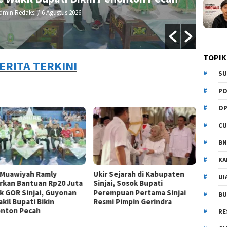
dmin Redaksi
/ 6 Agustus 2026
TOPIK
ERITA TERKINI
SU
PO
OP
CU
BN
KA
 Muawiyah Ramly
Ukir Sejarah di Kabupaten
UI
rkan Bantuan Rp20 Juta
Sinjai, Sosok Bupati
k GOR Sinjai, Guyonan
Perempuan Pertama Sinjai
BU
kil Bupati Bikin
Resmi Pimpin Gerindra
nton Pecah
RE