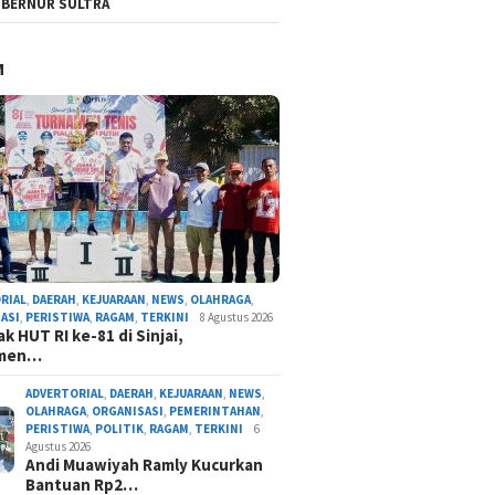
BERNUR SULTRA
M
RIAL
,
DAERAH
,
KEJUARAAN
,
NEWS
,
OLAHRAGA
,
ASI
,
PERISTIWA
,
RAGAM
,
TERKINI
8 Agustus 2026
k HUT RI ke-81 di Sinjai,
amen…
ADVERTORIAL
,
DAERAH
,
KEJUARAAN
,
NEWS
,
OLAHRAGA
,
ORGANISASI
,
PEMERINTAHAN
,
PERISTIWA
,
POLITIK
,
RAGAM
,
TERKINI
6
Agustus 2026
Andi Muawiyah Ramly Kucurkan
Bantuan Rp2…