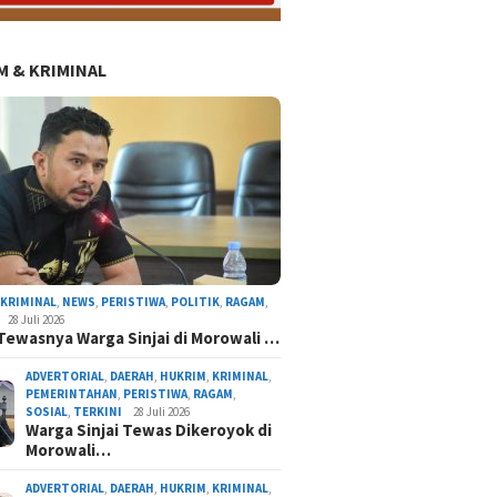
 & KRIMINAL
AL
DAERAH
NASIONAL
NEWS
ORGANISASI
PERISTIWA
POLITIK
RAGAM
TERK
,
KRIMINAL
,
NEWS
,
PERISTIWA
,
POLITIK
,
RAGAM
,
28 Juli 2026
Tewasnya Warga Sinjai di Morowali …
ADVERTORIAL
,
DAERAH
,
HUKRIM
,
KRIMINAL
,
PEMERINTAHAN
,
PERISTIWA
,
RAGAM
,
SOSIAL
,
TERKINI
28 Juli 2026
Warga Sinjai Tewas Dikeroyok di
Morowali…
ir Sejarah di Kabupaten Sinjai, Sosok Bupati
Pertama Sinjai Resmi Pimpin Gerindra
ADVERTORIAL
,
DAERAH
,
HUKRIM
,
KRIMINAL
,