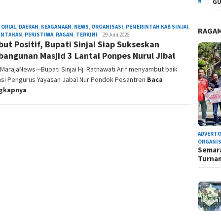
GU
TORIAL
,
DAERAH
,
KEAGAMAAN
,
NEWS
,
ORGANISASI
,
PEMERINTAH KAB SINJAI
,
RAGA
INTAHAN
,
PERISTIWA
,
RAGAM
,
TERKINI
Admin
29 Juni 2026
ut Positif, Bupati Sinjai Siap Sukseskan
Redaksi
angunan Masjid 3 Lantai Ponpes Nurul Jibal
, MarajaNews—Bupati Sinjai Hj. Ratnawati Arif menyambut baik
nsi Pengurus Yayasan Jabal Nur Pondok Pesantren
Baca
ngkapnya
ADVERTO
ORGANIS
Semara
Turn