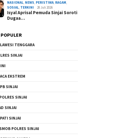
NASIONAL
,
NEWS
,
PERISTIWA
,
RAGAM
,
By Admin Redaksi
/ 5 Agustus 2026
SOSIAL
,
TERKINI
28 Juli 2026
Isyal Aprisal Pemuda Sinjai Soroti
Dugaa…
 POPULER
LAWESI TENGGARA
LRES SINJAI
INI
ACA EKSTREM
PB SINJAI
POLRES SINJAI
AD SINJAI
PATI SINJAI
SMOB POLRES SINJAI