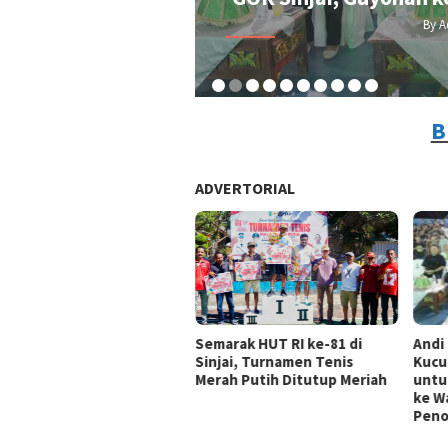
By A
B
ADVERTORIAL
Andi
Semarak HUT RI ke-81 di
Kucu
Sinjai, Turnamen Tenis
untu
Merah Putih Ditutup Meriah
ke Wa
Peno