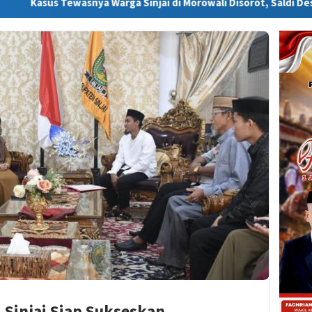
nya Warga Sinjai di Morowali Disorot, Saldi Desak Polisi Usut Tu
 Sinjai Siap Sukseskan