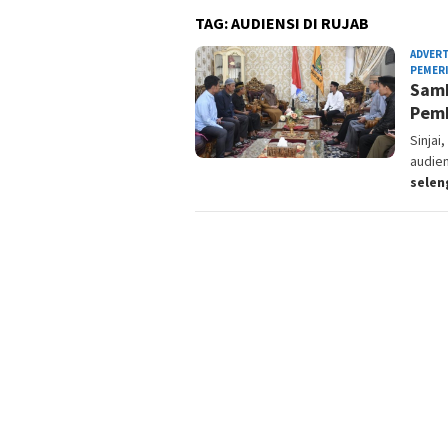
TAG:
AUDIENSI DI RUJAB
ADVER
PEMER
Samb
Pemb
Sinjai
audie
sele