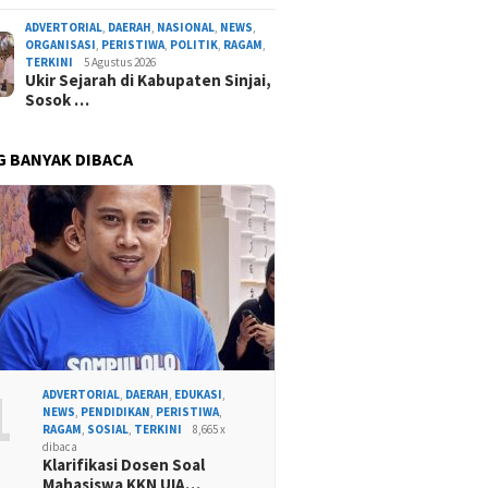
ADVERTORIAL
,
DAERAH
,
NASIONAL
,
NEWS
,
ORGANISASI
,
PERISTIWA
,
POLITIK
,
RAGAM
,
TERKINI
5 Agustus 2026
Ukir Sejarah di Kabupaten Sinjai,
Sosok …
G BANYAK DIBACA
1
ADVERTORIAL
,
DAERAH
,
EDUKASI
,
NEWS
,
PENDIDIKAN
,
PERISTIWA
,
RAGAM
,
SOSIAL
,
TERKINI
8,665 x
dibaca
Klarifikasi Dosen Soal
Mahasiswa KKN UIA…