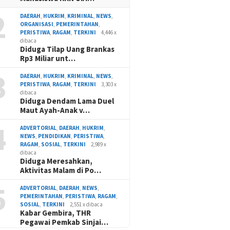
2
DAERAH
,
HUKRIM
,
KRIMINAL
,
NEWS
,
ORGANISASI
,
PEMERINTAHAN
,
PERISTIWA
,
RAGAM
,
TERKINI
4,446 x
dibaca
Diduga Tilap Uang Brankas
Rp3 Miliar unt…
3
DAERAH
,
HUKRIM
,
KRIMINAL
,
NEWS
,
PERISTIWA
,
RAGAM
,
TERKINI
3,303 x
dibaca
Diduga Dendam Lama Duel
Maut Ayah-Anak v…
4
ADVERTORIAL
,
DAERAH
,
HUKRIM
,
NEWS
,
PENDIDIKAN
,
PERISTIWA
,
RAGAM
,
SOSIAL
,
TERKINI
2,989 x
dibaca
Diduga Meresahkan,
Aktivitas Malam di Po…
5
ADVERTORIAL
,
DAERAH
,
NEWS
,
PEMERINTAHAN
,
PERISTIWA
,
RAGAM
,
SOSIAL
,
TERKINI
2,551 x dibaca
Kabar Gembira, THR
Pegawai Pemkab Sinjai…