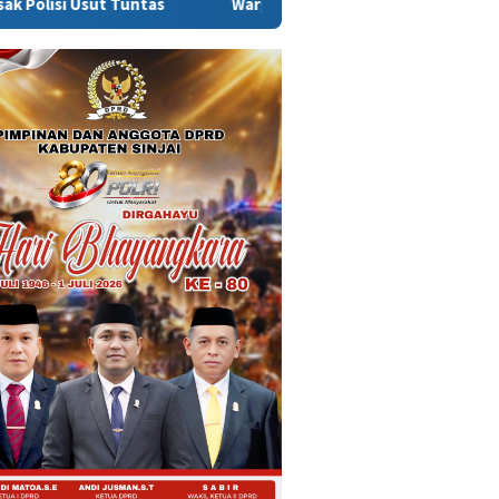
ntas
Warga Sinjai Tewas Dikeroyok di Morowali, Ketua DP