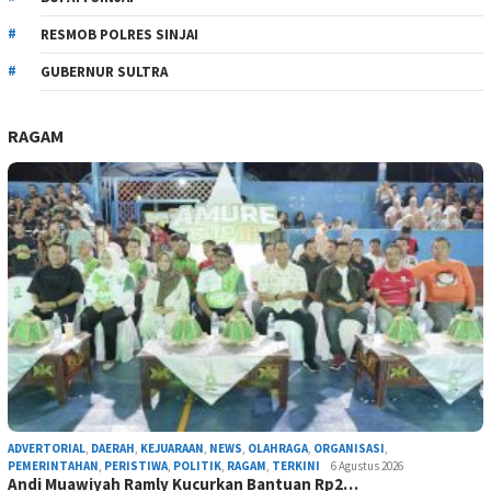
RESMOB POLRES SINJAI
GUBERNUR SULTRA
RAGAM
ADVERTORIAL
,
DAERAH
,
KEJUARAAN
,
NEWS
,
OLAHRAGA
,
ORGANISASI
,
PEMERINTAHAN
,
PERISTIWA
,
POLITIK
,
RAGAM
,
TERKINI
6 Agustus 2026
Andi Muawiyah Ramly Kucurkan Bantuan Rp2…