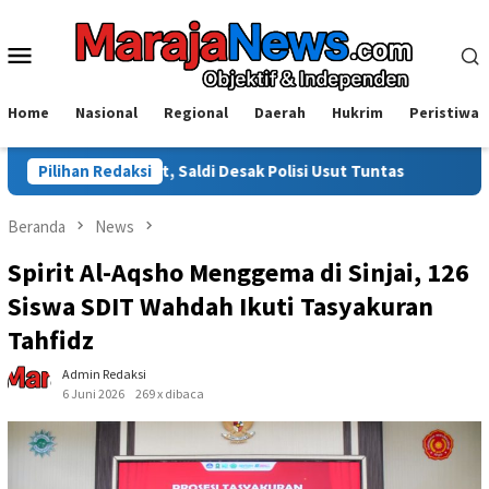
Loncat
ke
Menu
konten
Mobile
Home
Nasional
Regional
Daerah
Hukrim
Peristiwa
aldi Desak Polisi Usut Tuntas
Pilihan Redaksi
Warga Sinjai Tewas Dikero
Beranda
News
Spirit Al-Aqsho Menggema di Sinjai, 126
Siswa SDIT Wahdah Ikuti Tasyakuran
Tahfidz
Admin Redaksi
6 Juni 2026
269 x dibaca