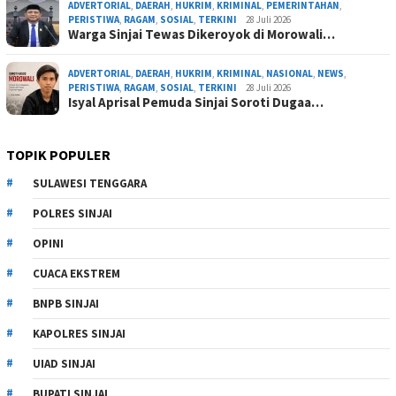
ADVERTORIAL
,
DAERAH
,
HUKRIM
,
KRIMINAL
,
PEMERINTAHAN
,
PERISTIWA
,
RAGAM
,
SOSIAL
,
TERKINI
28 Juli 2026
Warga Sinjai Tewas Dikeroyok di Morowali…
ADVERTORIAL
,
DAERAH
,
HUKRIM
,
KRIMINAL
,
NASIONAL
,
NEWS
,
PERISTIWA
,
RAGAM
,
SOSIAL
,
TERKINI
28 Juli 2026
Isyal Aprisal Pemuda Sinjai Soroti Dugaa…
TOPIK POPULER
SULAWESI TENGGARA
POLRES SINJAI
OPINI
CUACA EKSTREM
BNPB SINJAI
KAPOLRES SINJAI
UIAD SINJAI
BUPATI SINJAI