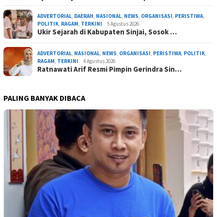
ADVERTORIAL
,
DAERAH
,
NASIONAL
,
NEWS
,
ORGANISASI
,
PERISTIWA
,
POLITIK
,
RAGAM
,
TERKINI
5 Agustus 2026
Ukir Sejarah di Kabupaten Sinjai, Sosok …
ADVERTORIAL
,
NASIONAL
,
NEWS
,
ORGANISASI
,
PERISTIWA
,
POLITIK
,
RAGAM
,
TERKINI
4 Agustus 2026
Ratnawati Arif Resmi Pimpin Gerindra Sin…
PALING BANYAK DIBACA