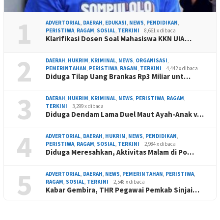
1
ADVERTORIAL
,
DAERAH
,
EDUKASI
,
NEWS
,
PENDIDIKAN
,
PERISTIWA
,
RAGAM
,
SOSIAL
,
TERKINI
8,661 x dibaca
Klarifikasi Dosen Soal Mahasiswa KKN UIA…
2
DAERAH
,
HUKRIM
,
KRIMINAL
,
NEWS
,
ORGANISASI
,
PEMERINTAHAN
,
PERISTIWA
,
RAGAM
,
TERKINI
4,442 x dibaca
Diduga Tilap Uang Brankas Rp3 Miliar unt…
3
DAERAH
,
HUKRIM
,
KRIMINAL
,
NEWS
,
PERISTIWA
,
RAGAM
,
TERKINI
3,299 x dibaca
Diduga Dendam Lama Duel Maut Ayah-Anak v…
4
ADVERTORIAL
,
DAERAH
,
HUKRIM
,
NEWS
,
PENDIDIKAN
,
PERISTIWA
,
RAGAM
,
SOSIAL
,
TERKINI
2,984 x dibaca
Diduga Meresahkan, Aktivitas Malam di Po…
5
ADVERTORIAL
,
DAERAH
,
NEWS
,
PEMERINTAHAN
,
PERISTIWA
,
RAGAM
,
SOSIAL
,
TERKINI
2,548 x dibaca
Kabar Gembira, THR Pegawai Pemkab Sinjai…