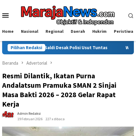
Loncat
ke
Menu
konten
Mobile
Home
Nasional
Regional
Daerah
Hukrim
Peristiwa
, Saldi Desak Polisi Usut Tuntas
Pilihan Redaksi
Warga Sinjai Tewas Dike
Beranda
Advertorial
Resmi Dilantik, Ikatan Purna
Andalatsum Pramuka SMAN 2 Sinjai
Masa Bakti 2026 – 2028 Gelar Rapat
Kerja
Admin Redaksi
19 Februari 2026
227 x dibaca