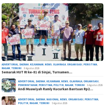
ADVERTORIAL
,
DAERAH
,
KEJUARAAN
,
NEWS
,
OLAHRAGA
,
ORGANISASI
,
PERISTIWA
,
RAGAM
,
TERKINI
8 Agustus 2026
Semarak HUT RI ke-81 di Sinjai, Turnamen…
ADVERTORIAL
,
DAERAH
,
KEJUARAAN
,
NEWS
,
OLAHRAGA
,
ORGANISASI
,
PEMERINTAHAN
,
PERISTIWA
,
POLITIK
,
RAGAM
,
TERKINI
6 Agustus 2026
Andi Muawiyah Ramly Kucurkan Bantuan Rp2…
ADVERTORIAL
,
DAERAH
,
NASIONAL
,
NEWS
,
ORGANISASI
,
PERISTIWA
,
POLITIK
,
RAGAM
,
TERKINI
5 Agustus 2026