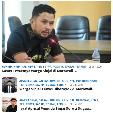
HUKRIM
,
KRIMINAL
,
NEWS
,
PERISTIWA
,
POLITIK
,
RAGAM
,
TERKINI
28 Juli 2026
Kasus Tewasnya Warga Sinjai di Morowali …
ADVERTORIAL
,
DAERAH
,
HUKRIM
,
KRIMINAL
,
PEMERINTAHAN
,
PERISTIWA
,
RAGAM
,
SOSIAL
,
TERKINI
28 Juli 2026
Warga Sinjai Tewas Dikeroyok di Morowali…
ADVERTORIAL
,
DAERAH
,
HUKRIM
,
KRIMINAL
,
NASIONAL
,
NEWS
,
PERISTIWA
,
RAGAM
,
SOSIAL
,
TERKINI
28 Juli 2026
Isyal Aprisal Pemuda Sinjai Soroti Dugaa…