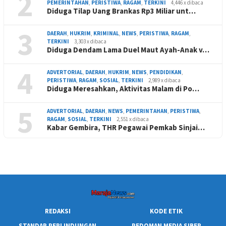
2
PEMERINTAHAN
,
PERISTIWA
,
RAGAM
,
TERKINI
4,446 x dibaca
Diduga Tilap Uang Brankas Rp3 Miliar unt…
3
DAERAH
,
HUKRIM
,
KRIMINAL
,
NEWS
,
PERISTIWA
,
RAGAM
,
TERKINI
3,303 x dibaca
Diduga Dendam Lama Duel Maut Ayah-Anak v…
4
ADVERTORIAL
,
DAERAH
,
HUKRIM
,
NEWS
,
PENDIDIKAN
,
PERISTIWA
,
RAGAM
,
SOSIAL
,
TERKINI
2,989 x dibaca
Diduga Meresahkan, Aktivitas Malam di Po…
5
ADVERTORIAL
,
DAERAH
,
NEWS
,
PEMERINTAHAN
,
PERISTIWA
,
RAGAM
,
SOSIAL
,
TERKINI
2,551 x dibaca
Kabar Gembira, THR Pegawai Pemkab Sinjai…
REDAKSI
KODE ETIK
STANDAR PERLINDUNGAN
PEDOMAN MEDIA SIBER