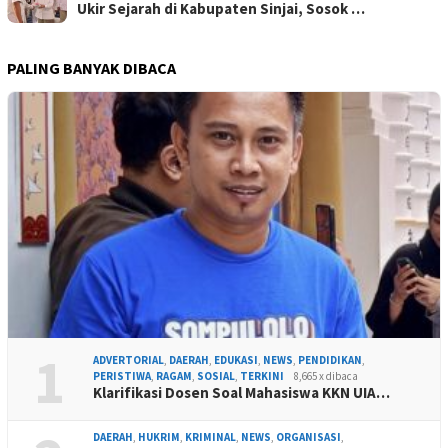
Ukir Sejarah di Kabupaten Sinjai, Sosok …
PALING BANYAK DIBACA
1
ADVERTORIAL
,
DAERAH
,
EDUKASI
,
NEWS
,
PENDIDIKAN
,
PERISTIWA
,
RAGAM
,
SOSIAL
,
TERKINI
8,665 x dibaca
Klarifikasi Dosen Soal Mahasiswa KKN UIA…
DAERAH
,
HUKRIM
,
KRIMINAL
,
NEWS
,
ORGANISASI
,