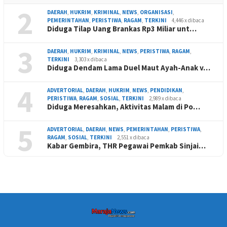
2
DAERAH
,
HUKRIM
,
KRIMINAL
,
NEWS
,
ORGANISASI
,
PEMERINTAHAN
,
PERISTIWA
,
RAGAM
,
TERKINI
4,446 x dibaca
Diduga Tilap Uang Brankas Rp3 Miliar unt…
3
DAERAH
,
HUKRIM
,
KRIMINAL
,
NEWS
,
PERISTIWA
,
RAGAM
,
TERKINI
3,303 x dibaca
Diduga Dendam Lama Duel Maut Ayah-Anak v…
4
ADVERTORIAL
,
DAERAH
,
HUKRIM
,
NEWS
,
PENDIDIKAN
,
PERISTIWA
,
RAGAM
,
SOSIAL
,
TERKINI
2,989 x dibaca
Diduga Meresahkan, Aktivitas Malam di Po…
5
ADVERTORIAL
,
DAERAH
,
NEWS
,
PEMERINTAHAN
,
PERISTIWA
,
RAGAM
,
SOSIAL
,
TERKINI
2,551 x dibaca
Kabar Gembira, THR Pegawai Pemkab Sinjai…