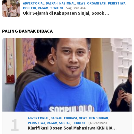
ADVERTORIAL
,
DAERAH
,
NASIONAL
,
NEWS
,
ORGANISASI
,
PERISTIWA
,
POLITIK
,
RAGAM
,
TERKINI
5 Agustus 2026
Ukir Sejarah di Kabupaten Sinjai, Sosok …
PALING BANYAK DIBACA
1
ADVERTORIAL
,
DAERAH
,
EDUKASI
,
NEWS
,
PENDIDIKAN
,
PERISTIWA
,
RAGAM
,
SOSIAL
,
TERKINI
8,665 x dibaca
Klarifikasi Dosen Soal Mahasiswa KKN UIA…