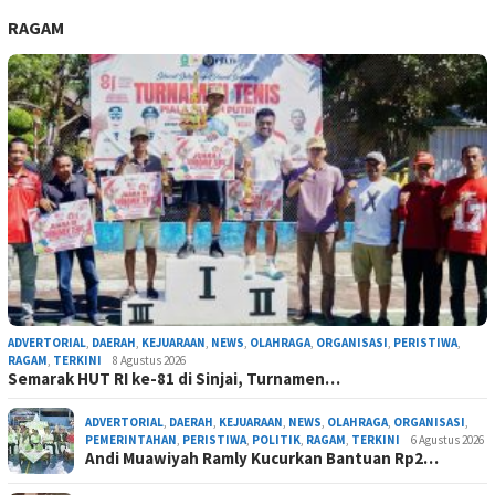
RAGAM
ADVERTORIAL
,
DAERAH
,
KEJUARAAN
,
NEWS
,
OLAHRAGA
,
ORGANISASI
,
PERISTIWA
,
RAGAM
,
TERKINI
8 Agustus 2026
Semarak HUT RI ke-81 di Sinjai, Turnamen…
ADVERTORIAL
,
DAERAH
,
KEJUARAAN
,
NEWS
,
OLAHRAGA
,
ORGANISASI
,
PEMERINTAHAN
,
PERISTIWA
,
POLITIK
,
RAGAM
,
TERKINI
6 Agustus 2026
Andi Muawiyah Ramly Kucurkan Bantuan Rp2…