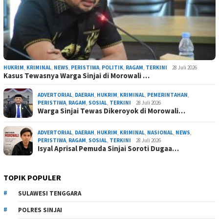
HUKRIM
,
KRIMINAL
,
NEWS
,
PERISTIWA
,
POLITIK
,
RAGAM
,
TERKINI
28 Juli 2026
Kasus Tewasnya Warga Sinjai di Morowali …
ADVERTORIAL
,
DAERAH
,
HUKRIM
,
KRIMINAL
,
PEMERINTAHAN
,
PERISTIWA
,
RAGAM
,
SOSIAL
,
TERKINI
28 Juli 2026
Warga Sinjai Tewas Dikeroyok di Morowali…
ADVERTORIAL
,
DAERAH
,
HUKRIM
,
KRIMINAL
,
NASIONAL
,
NEWS
,
PERISTIWA
,
RAGAM
,
SOSIAL
,
TERKINI
28 Juli 2026
Isyal Aprisal Pemuda Sinjai Soroti Dugaa…
TOPIK POPULER
SULAWESI TENGGARA
POLRES SINJAI