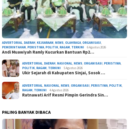
ADVERTORIAL
,
DAERAH
,
KEJUARAAN
,
NEWS
,
OLAHRAGA
,
ORGANISASI
,
PEMERINTAHAN
,
PERISTIWA
,
POLITIK
,
RAGAM
,
TERKINI
6 Agustus 2026
Andi Muawiyah Ramly Kucurkan Bantuan Rp2…
ADVERTORIAL
,
DAERAH
,
NASIONAL
,
NEWS
,
ORGANISASI
,
PERISTIWA
,
POLITIK
,
RAGAM
,
TERKINI
5 Agustus 2026
Ukir Sejarah di Kabupaten Sinjai, Sosok …
ADVERTORIAL
,
NASIONAL
,
NEWS
,
ORGANISASI
,
PERISTIWA
,
POLITIK
,
RAGAM
,
TERKINI
4 Agustus 2026
Ratnawati Arif Resmi Pimpin Gerindra Sin…
PALING BANYAK DIBACA