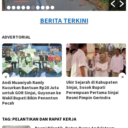
BERITA TERKINI
ADVERTORIAL
«
»
Ukir Sejarah di Kabupaten
Andi Muawiyah Ramly
Sinjai, Sosok Bupati
Kucurkan Bantuan Rp20 Juta
Perempuan Pertama Sinjai
untuk GOR Sinjai, Guyonan ke
Resmi Pimpin Gerindra
Wakil Bupati Bikin Penonton
Pecah
TAG:
PELANTIKAN DAN RAPAT KERJA