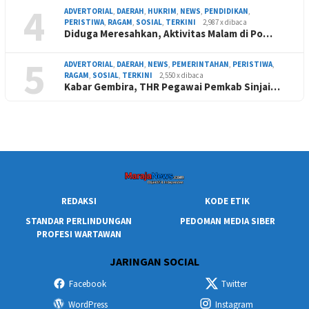
4
ADVERTORIAL
,
DAERAH
,
HUKRIM
,
NEWS
,
PENDIDIKAN
,
PERISTIWA
,
RAGAM
,
SOSIAL
,
TERKINI
2,987 x dibaca
Diduga Meresahkan, Aktivitas Malam di Po…
5
ADVERTORIAL
,
DAERAH
,
NEWS
,
PEMERINTAHAN
,
PERISTIWA
,
RAGAM
,
SOSIAL
,
TERKINI
2,550 x dibaca
Kabar Gembira, THR Pegawai Pemkab Sinjai…
REDAKSI
KODE ETIK
STANDAR PERLINDUNGAN
PEDOMAN MEDIA SIBER
PROFESI WARTAWAN
JARINGAN SOCIAL
Facebook
Twitter
WordPress
Instagram