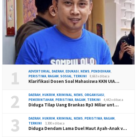
1
ADVERTORIAL
,
DAERAH
,
EDUKASI
,
NEWS
,
PENDIDIKAN
,
PERISTIWA
,
RAGAM
,
SOSIAL
,
TERKINI
8,663 x dibaca
Klarifikasi Dosen Soal Mahasiswa KKN UIA…
2
DAERAH
,
HUKRIM
,
KRIMINAL
,
NEWS
,
ORGANISASI
,
PEMERINTAHAN
,
PERISTIWA
,
RAGAM
,
TERKINI
4,442 x dibaca
Diduga Tilap Uang Brankas Rp3 Miliar unt…
3
DAERAH
,
HUKRIM
,
KRIMINAL
,
NEWS
,
PERISTIWA
,
RAGAM
,
TERKINI
3,300 x dibaca
Diduga Dendam Lama Duel Maut Ayah-Anak v…