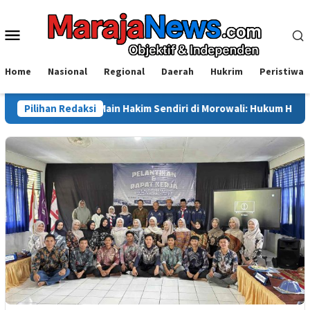
Loncat
ke
Menu
konten
Mobile
Home
Nasional
Regional
Daerah
Hukrim
Peristiwa
i Dugaan Main Hakim Sendiri di Morowali: Hukum Harus Berdiri di 
Pilihan Redaksi