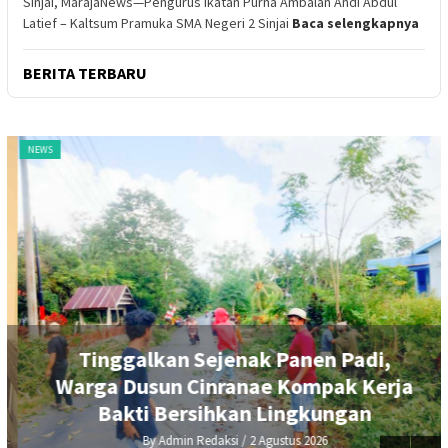
Sinjai, MarajaNews—Pengurus Ikatan Purna Ambalan Andi Abdul
Latief – Kaltsum Pramuka SMA Negeri 2 Sinjai
Baca selengkapnya
BERITA TERBARU
NEWS
Tinggalkan Sejenak Panen Padi,
Warga Dusun Cinranae Kompak Kerja
Bakti Bersihkan Lingkungan
By Admin Redaksi
/ 2 Agustus 2026