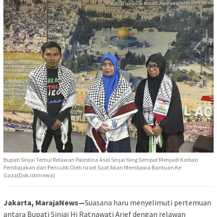
Bupati Sinjai Temui Relawan Palestina Asal Sinjai Yang Sempat Menjadi Korban
Pembajakan dan Penculik Oleh Israel Saat Akan Membawa Bantuan Ke
Gaza(Dok.Istimewa)
Jakarta, MarajaNews—
Suasana haru menyelimuti pertemuan
antara Bupati Sinjai Hj Ratnawati Arief dengan relawan