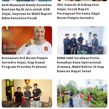
Ukir Sejarah di Kabupaten
Andi Muawiyah Ramly Kucurkan
Sinjai, Sosok Bupati
Bantuan Rp20 Juta untuk GOR
Perempuan Pertama Sinjai
Sinjai, Guyonan ke Wakil Bupati
Resmi Pimpin Gerindra
Bikin Penonton Pecah
Ratnawati Arif Resmi Pimpin
DEMA UIAD Serahkan Petisi
Gerindra Sinjai, Siap Kawal
Kenaikan Dana Operasional
Program Presiden Prabowo
Ormawa, Wakil Rektor III Siap
Bawa ke Rapat Senat