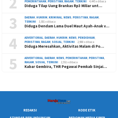
2
PEMERINTAHAN
,
PERISTIWA
,
RAGAM
,
TERKINI
4,445 x dibaca
Diduga Tilap Uang Brankas Rp3 Miliar unt…
3
DAERAH
,
HUKRIM
,
KRIMINAL
,
NEWS
,
PERISTIWA
,
RAGAM
,
TERKINI
3,301 x dibaca
Diduga Dendam Lama Duel Maut Ayah-Anak v…
4
ADVERTORIAL
,
DAERAH
,
HUKRIM
,
NEWS
,
PENDIDIKAN
,
PERISTIWA
,
RAGAM
,
SOSIAL
,
TERKINI
2,988 x dibaca
Diduga Meresahkan, Aktivitas Malam di Po…
5
ADVERTORIAL
,
DAERAH
,
NEWS
,
PEMERINTAHAN
,
PERISTIWA
,
RAGAM
,
SOSIAL
,
TERKINI
2,551 x dibaca
Kabar Gembira, THR Pegawai Pemkab Sinjai…
REDAKSI
KODE ETIK
STANDAR PERLINDUNGAN
PEDOMAN MEDIA SIBER