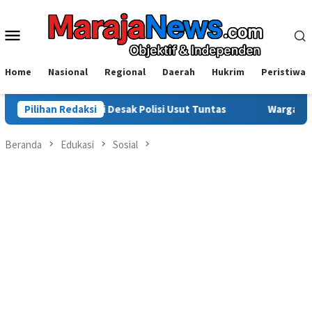
Loncat
ke
Menu
konten
Mobile
Home
Nasional
Regional
Daerah
Hukrim
Peristiwa
 Desak Polisi Usut Tuntas
Pilihan Redaksi
Warga Sinjai Tewas Dikeroyok 
Beranda
Edukasi
Sosial