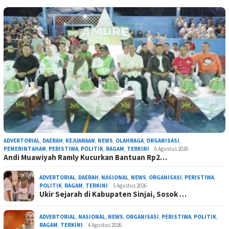
ADVERTORIAL
,
DAERAH
,
KEJUARAAN
,
NEWS
,
OLAHRAGA
,
ORGANISASI
,
PEMERINTAHAN
,
PERISTIWA
,
POLITIK
,
RAGAM
,
TERKINI
6 Agustus 2026
Andi Muawiyah Ramly Kucurkan Bantuan Rp2…
ADVERTORIAL
,
DAERAH
,
NASIONAL
,
NEWS
,
ORGANISASI
,
PERISTIWA
,
POLITIK
,
RAGAM
,
TERKINI
5 Agustus 2026
Ukir Sejarah di Kabupaten Sinjai, Sosok …
ADVERTORIAL
,
NASIONAL
,
NEWS
,
ORGANISASI
,
PERISTIWA
,
POLITIK
,
RAGAM
,
TERKINI
4 Agustus 2026