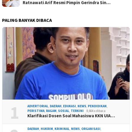
Ratnawati Arif Resmi Pimpin Gerindra Sin…
PALING BANYAK DIBACA
1
ADVERTORIAL
,
DAERAH
,
EDUKASI
,
NEWS
,
PENDIDIKAN
,
PERISTIWA
,
RAGAM
,
SOSIAL
,
TERKINI
8,664 x dibaca
Klarifikasi Dosen Soal Mahasiswa KKN UIA…
DAERAH
,
HUKRIM
,
KRIMINAL
,
NEWS
,
ORGANISASI
,