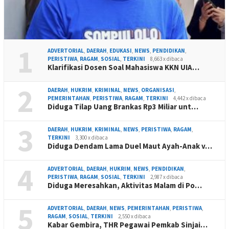
1
ADVERTORIAL
,
DAERAH
,
EDUKASI
,
NEWS
,
PENDIDIKAN
,
PERISTIWA
,
RAGAM
,
SOSIAL
,
TERKINI
8,663 x dibaca
Klarifikasi Dosen Soal Mahasiswa KKN UIA…
2
DAERAH
,
HUKRIM
,
KRIMINAL
,
NEWS
,
ORGANISASI
,
PEMERINTAHAN
,
PERISTIWA
,
RAGAM
,
TERKINI
4,442 x dibaca
Diduga Tilap Uang Brankas Rp3 Miliar unt…
3
DAERAH
,
HUKRIM
,
KRIMINAL
,
NEWS
,
PERISTIWA
,
RAGAM
,
TERKINI
3,300 x dibaca
Diduga Dendam Lama Duel Maut Ayah-Anak v…
4
ADVERTORIAL
,
DAERAH
,
HUKRIM
,
NEWS
,
PENDIDIKAN
,
PERISTIWA
,
RAGAM
,
SOSIAL
,
TERKINI
2,987 x dibaca
Diduga Meresahkan, Aktivitas Malam di Po…
5
ADVERTORIAL
,
DAERAH
,
NEWS
,
PEMERINTAHAN
,
PERISTIWA
,
RAGAM
,
SOSIAL
,
TERKINI
2,550 x dibaca
Kabar Gembira, THR Pegawai Pemkab Sinjai…