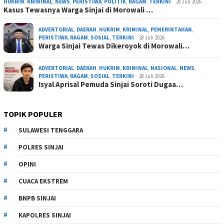
HUKRIM
,
KRIMINAL
,
NEWS
,
PERISTIWA
,
POLITIK
,
RAGAM
,
TERKINI
28 Juli 2026
Kasus Tewasnya Warga Sinjai di Morowali …
ADVERTORIAL
,
DAERAH
,
HUKRIM
,
KRIMINAL
,
PEMERINTAHAN
,
PERISTIWA
,
RAGAM
,
SOSIAL
,
TERKINI
28 Juli 2026
Warga Sinjai Tewas Dikeroyok di Morowali…
ADVERTORIAL
,
DAERAH
,
HUKRIM
,
KRIMINAL
,
NASIONAL
,
NEWS
,
PERISTIWA
,
RAGAM
,
SOSIAL
,
TERKINI
28 Juli 2026
Isyal Aprisal Pemuda Sinjai Soroti Dugaa…
TOPIK POPULER
SULAWESI TENGGARA
POLRES SINJAI
OPINI
CUACA EKSTREM
BNPB SINJAI
KAPOLRES SINJAI