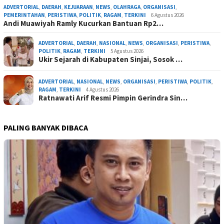
ADVERTORIAL
,
DAERAH
,
KEJUARAAN
,
NEWS
,
OLAHRAGA
,
ORGANISASI
,
PEMERINTAHAN
,
PERISTIWA
,
POLITIK
,
RAGAM
,
TERKINI
6 Agustus 2026
Andi Muawiyah Ramly Kucurkan Bantuan Rp2…
ADVERTORIAL
,
DAERAH
,
NASIONAL
,
NEWS
,
ORGANISASI
,
PERISTIWA
,
POLITIK
,
RAGAM
,
TERKINI
5 Agustus 2026
Ukir Sejarah di Kabupaten Sinjai, Sosok …
ADVERTORIAL
,
NASIONAL
,
NEWS
,
ORGANISASI
,
PERISTIWA
,
POLITIK
,
RAGAM
,
TERKINI
4 Agustus 2026
Ratnawati Arif Resmi Pimpin Gerindra Sin…
PALING BANYAK DIBACA