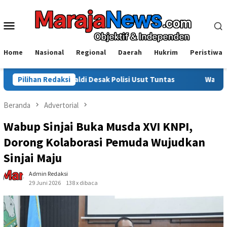
Loncat
ke
Menu
konten
Mobile
Home
Nasional
Regional
Daerah
Hukrim
Peristiwa
aldi Desak Polisi Usut Tuntas
Pilihan Redaksi
Warga Sinjai Tewas Dikero
Beranda
Advertorial
Wabup Sinjai Buka Musda XVI KNPI,
Dorong Kolaborasi Pemuda Wujudkan
Sinjai Maju
Admin Redaksi
29 Juni 2026
138 x dibaca