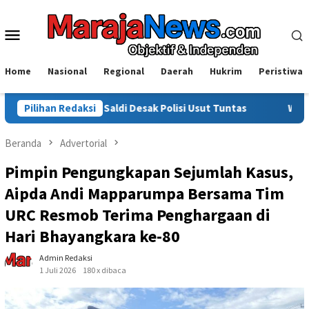
Loncat
ke
Menu
konten
Mobile
Home
Nasional
Regional
Daerah
Hukrim
Peristiwa
, Saldi Desak Polisi Usut Tuntas
Pilihan Redaksi
Warga Sinjai Tewas Dike
Beranda
Advertorial
Pimpin Pengungkapan Sejumlah Kasus,
Aipda Andi Mapparumpa Bersama Tim
URC Resmob Terima Penghargaan di
Hari Bhayangkara ke-80
Admin Redaksi
1 Juli 2026
180 x dibaca