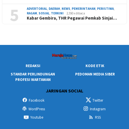
5
ADVERTORIAL
,
DAERAH
,
NEWS
,
PEMERINTAHAN
,
PERISTIWA
,
RAGAM
,
SOSIAL
,
TERKINI
2,550 x dibaca
Kabar Gembira, THR Pegawai Pemkab Sinjai…
REDAKSI
KODE ETIK
STANDAR PERLINDUNGAN
PEDOMAN MEDIA SIBER
PROFESI WARTAWAN
JARINGAN SOCIAL
Facebook
Twitter
WordPress
Instagram
Youtube
RSS