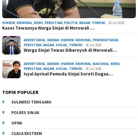
HUKRIM
,
KRIMINAL
,
NEWS
,
PERISTIWA
,
POLITIK
,
RAGAM
,
TERKINI
28 Juli 2026
Kasus Tewasnya Warga Sinjai di Morowali …
ADVERTORIAL
,
DAERAH
,
HUKRIM
,
KRIMINAL
,
PEMERINTAHAN
,
PERISTIWA
,
RAGAM
,
SOSIAL
,
TERKINI
28 Juli 2026
Warga Sinjai Tewas Dikeroyok di Morowali…
ADVERTORIAL
,
DAERAH
,
HUKRIM
,
KRIMINAL
,
NASIONAL
,
NEWS
,
PERISTIWA
,
RAGAM
,
SOSIAL
,
TERKINI
28 Juli 2026
Isyal Aprisal Pemuda Sinjai Soroti Dugaa…
TOPIK POPULER
SULAWESI TENGGARA
POLRES SINJAI
OPINI
CUACA EKSTREM