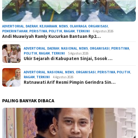
ADVERTORIAL
,
DAERAH
,
KEJUARAAN
,
NEWS
,
OLAHRAGA
,
ORGANISASI
,
PEMERINTAHAN
,
PERISTIWA
,
POLITIK
,
RAGAM
,
TERKINI
6 Agustus 2026
Andi Muawiyah Ramly Kucurkan Bantuan Rp2…
ADVERTORIAL
,
DAERAH
,
NASIONAL
,
NEWS
,
ORGANISASI
,
PERISTIWA
,
POLITIK
,
RAGAM
,
TERKINI
5 Agustus 2026
Ukir Sejarah di Kabupaten Sinjai, Sosok …
ADVERTORIAL
,
NASIONAL
,
NEWS
,
ORGANISASI
,
PERISTIWA
,
POLITIK
,
RAGAM
,
TERKINI
4 Agustus 2026
Ratnawati Arif Resmi Pimpin Gerindra Sin…
PALING BANYAK DIBACA