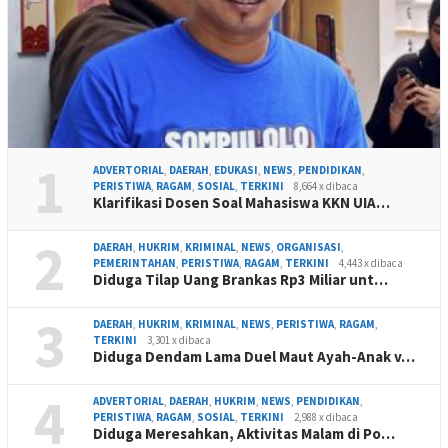
1
ADVERTORIAL
,
DAERAH
,
EDUKASI
,
NEWS
,
PENDIDIKAN
,
PERISTIWA
,
RAGAM
,
SOSIAL
,
TERKINI
8,664 x dibaca
Klarifikasi Dosen Soal Mahasiswa KKN UIA…
2
DAERAH
,
HUKRIM
,
KRIMINAL
,
NEWS
,
ORGANISASI
,
PEMERINTAHAN
,
PERISTIWA
,
RAGAM
,
TERKINI
4,443 x dibaca
Diduga Tilap Uang Brankas Rp3 Miliar unt…
3
DAERAH
,
HUKRIM
,
KRIMINAL
,
NEWS
,
PERISTIWA
,
RAGAM
,
TERKINI
3,301 x dibaca
Diduga Dendam Lama Duel Maut Ayah-Anak v…
4
ADVERTORIAL
,
DAERAH
,
HUKRIM
,
NEWS
,
PENDIDIKAN
,
PERISTIWA
,
RAGAM
,
SOSIAL
,
TERKINI
2,988 x dibaca
Diduga Meresahkan, Aktivitas Malam di Po…