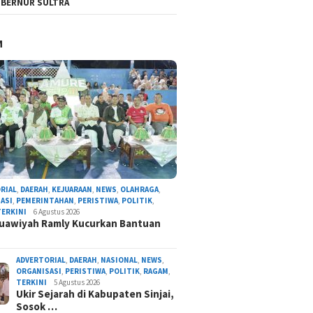
BERNUR SULTRA
M
RIAL
,
DAERAH
,
KEJUARAAN
,
NEWS
,
OLAHRAGA
,
ASI
,
PEMERINTAHAN
,
PERISTIWA
,
POLITIK
,
TERKINI
6 Agustus 2026
uawiyah Ramly Kucurkan Bantuan
ADVERTORIAL
,
DAERAH
,
NASIONAL
,
NEWS
,
ORGANISASI
,
PERISTIWA
,
POLITIK
,
RAGAM
,
TERKINI
5 Agustus 2026
Ukir Sejarah di Kabupaten Sinjai,
Sosok …