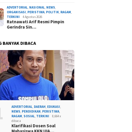
ADVERTORIAL
,
NASIONAL
,
NEWS
,
ORGANISASI
,
PERISTIWA
,
POLITIK
,
RAGAM
,
TERKINI
4 Agustus 2026
Ratnawati Arif Resmi Pimpin
Gerindra Sin…
G BANYAK DIBACA
1
ADVERTORIAL
,
DAERAH
,
EDUKASI
,
NEWS
,
PENDIDIKAN
,
PERISTIWA
,
RAGAM
,
SOSIAL
,
TERKINI
8,664 x
dibaca
Klarifikasi Dosen Soal
Mahasiswa KKN UIA…