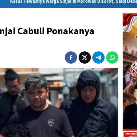
injai di Morowali Disorot, Saldi Desak Polisi Usut Tuntas
injai Cabuli Ponakanya