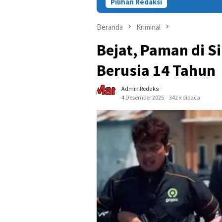
Pilihan Redaksi
Kasus Tewasnya Warga S
Beranda
Kriminal
Bejat, Paman di S
Berusia 14 Tahun
Admin Redaksi
4 Desember 2025
342 x dibaca