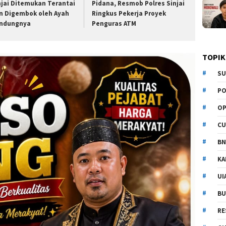
njai Ditemukan Terantai
Pidana, Resmob Polres Sinjai
n Digembok oleh Ayah
Ringkus Pekerja Proyek
ndungnya
Penguras ATM
TOPIK
SU
PO
OP
CU
BN
KA
UI
BU
RE