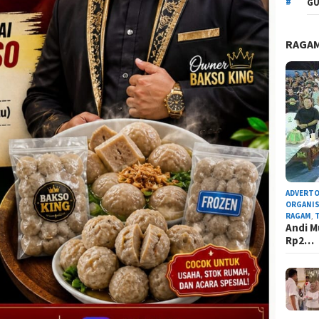
GU
RAGA
ADVERTO
ORGANIS
RAGAM
,
Andi M
Rp2…