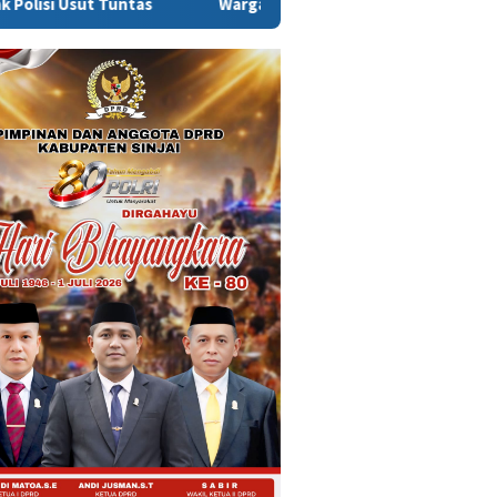
Warga Sinjai Tewas Dikeroyok di Morowali, Ketua DPRD Minta K