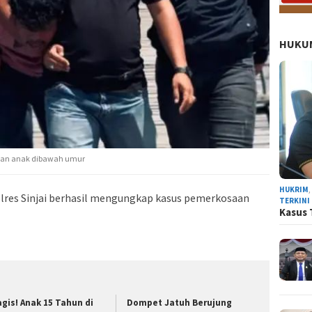
HUKUM
saan anak dibawah umur
HUKRIM
res Sinjai berhasil mengungkap kasus pemerkosaan
TERKINI
Kasus 
agis! Anak 15 Tahun di
Dompet Jatuh Berujung