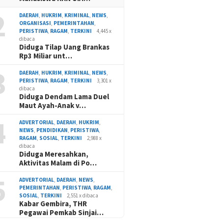
2
DAERAH
,
HUKRIM
,
KRIMINAL
,
NEWS
,
ORGANISASI
,
PEMERINTAHAN
,
PERISTIWA
,
RAGAM
,
TERKINI
4,445 x
dibaca
Diduga Tilap Uang Brankas
Rp3 Miliar unt…
3
DAERAH
,
HUKRIM
,
KRIMINAL
,
NEWS
,
PERISTIWA
,
RAGAM
,
TERKINI
3,301 x
dibaca
Diduga Dendam Lama Duel
Maut Ayah-Anak v…
4
ADVERTORIAL
,
DAERAH
,
HUKRIM
,
NEWS
,
PENDIDIKAN
,
PERISTIWA
,
RAGAM
,
SOSIAL
,
TERKINI
2,988 x
dibaca
Diduga Meresahkan,
Aktivitas Malam di Po…
5
ADVERTORIAL
,
DAERAH
,
NEWS
,
PEMERINTAHAN
,
PERISTIWA
,
RAGAM
,
SOSIAL
,
TERKINI
2,551 x dibaca
Kabar Gembira, THR
Pegawai Pemkab Sinjai…