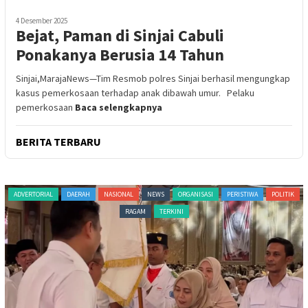
4 Desember 2025
Bejat, Paman di Sinjai Cabuli
Ponakanya Berusia 14 Tahun
Sinjai,MarajaNews—Tim Resmob polres Sinjai berhasil mengungkap
kasus pemerkosaan terhadap anak dibawah umur. Pelaku
pemerkosaan
Baca selengkapnya
BERITA TERBARU
ADVERTORIAL
DAERAH
NASIONAL
NEWS
ORGANISASI
PERISTIWA
POLITIK
RAGAM
TERKINI