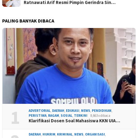
Ratnawati Arif Resmi Pimpin Gerindra Sin…
PALING BANYAK DIBACA
1
ADVERTORIAL
,
DAERAH
,
EDUKASI
,
NEWS
,
PENDIDIKAN
,
PERISTIWA
,
RAGAM
,
SOSIAL
,
TERKINI
8,663 x dibaca
Klarifikasi Dosen Soal Mahasiswa KKN UIA…
DAERAH
,
HUKRIM
,
KRIMINAL
,
NEWS
,
ORGANISASI
,