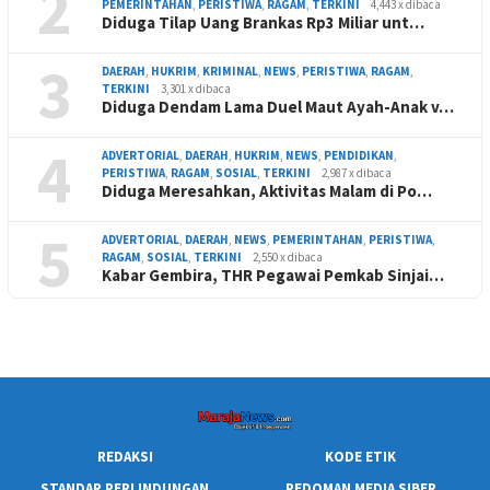
2
PEMERINTAHAN
,
PERISTIWA
,
RAGAM
,
TERKINI
4,443 x dibaca
Diduga Tilap Uang Brankas Rp3 Miliar unt…
3
DAERAH
,
HUKRIM
,
KRIMINAL
,
NEWS
,
PERISTIWA
,
RAGAM
,
TERKINI
3,301 x dibaca
Diduga Dendam Lama Duel Maut Ayah-Anak v…
4
ADVERTORIAL
,
DAERAH
,
HUKRIM
,
NEWS
,
PENDIDIKAN
,
PERISTIWA
,
RAGAM
,
SOSIAL
,
TERKINI
2,987 x dibaca
Diduga Meresahkan, Aktivitas Malam di Po…
5
ADVERTORIAL
,
DAERAH
,
NEWS
,
PEMERINTAHAN
,
PERISTIWA
,
RAGAM
,
SOSIAL
,
TERKINI
2,550 x dibaca
Kabar Gembira, THR Pegawai Pemkab Sinjai…
REDAKSI
KODE ETIK
STANDAR PERLINDUNGAN
PEDOMAN MEDIA SIBER