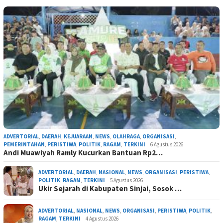
ADVERTORIAL
,
DAERAH
,
KEJUARAAN
,
NEWS
,
OLAHRAGA
,
ORGANISASI
,
PEMERINTAHAN
,
PERISTIWA
,
POLITIK
,
RAGAM
,
TERKINI
6 Agustus 2026
Andi Muawiyah Ramly Kucurkan Bantuan Rp2…
ADVERTORIAL
,
DAERAH
,
NASIONAL
,
NEWS
,
ORGANISASI
,
PERISTIWA
,
POLITIK
,
RAGAM
,
TERKINI
5 Agustus 2026
Ukir Sejarah di Kabupaten Sinjai, Sosok …
ADVERTORIAL
,
NASIONAL
,
NEWS
,
ORGANISASI
,
PERISTIWA
,
POLITIK
,
RAGAM
,
TERKINI
4 Agustus 2026