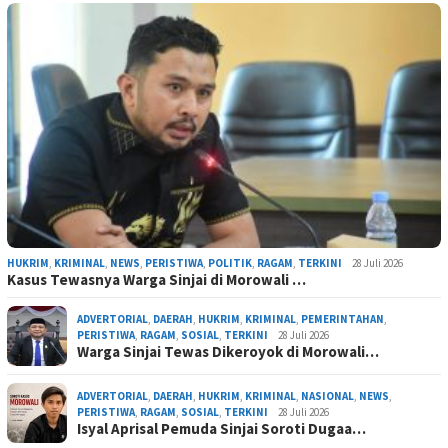
HUKRIM
,
KRIMINAL
,
NEWS
,
PERISTIWA
,
POLITIK
,
RAGAM
,
TERKINI
28 Juli 2026
Kasus Tewasnya Warga Sinjai di Morowali …
ADVERTORIAL
,
DAERAH
,
HUKRIM
,
KRIMINAL
,
PEMERINTAHAN
,
PERISTIWA
,
RAGAM
,
SOSIAL
,
TERKINI
28 Juli 2026
Warga Sinjai Tewas Dikeroyok di Morowali…
ADVERTORIAL
,
DAERAH
,
HUKRIM
,
KRIMINAL
,
NASIONAL
,
NEWS
,
PERISTIWA
,
RAGAM
,
SOSIAL
,
TERKINI
28 Juli 2026
Isyal Aprisal Pemuda Sinjai Soroti Dugaa…