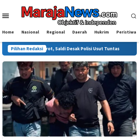
Loncat
ke
Menu
konten
Mobile
Home
Nasional
Regional
Daerah
Hukrim
Peristiwa
i Disorot, Saldi Desak Polisi Usut Tuntas
Pilihan Redaksi
Warga Sinjai T