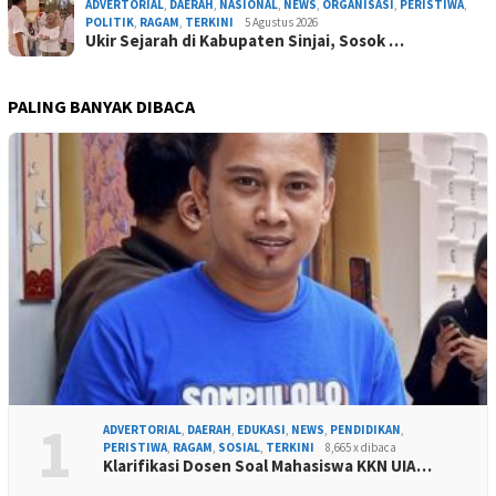
ADVERTORIAL
,
DAERAH
,
NASIONAL
,
NEWS
,
ORGANISASI
,
PERISTIWA
,
POLITIK
,
RAGAM
,
TERKINI
5 Agustus 2026
Ukir Sejarah di Kabupaten Sinjai, Sosok …
PALING BANYAK DIBACA
1
ADVERTORIAL
,
DAERAH
,
EDUKASI
,
NEWS
,
PENDIDIKAN
,
PERISTIWA
,
RAGAM
,
SOSIAL
,
TERKINI
8,665 x dibaca
Klarifikasi Dosen Soal Mahasiswa KKN UIA…