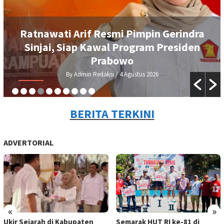
Ratnawati Arif Resmi Pimpin Gerindra
Sinjai, Siap Kawal Program Presiden
Prabowo
By Admin Redaksi
/ 4 Agustus 2026
BERITA TERKINI
ADVERTORIAL
«
»
Ukir Sejarah di Kabupaten
Semarak HUT RI ke-81 di