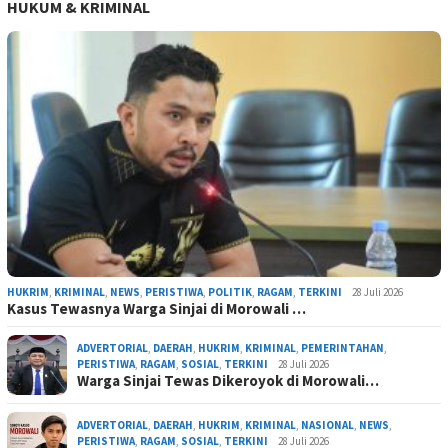
HUKUM & KRIMINAL
HUKRIM
,
KRIMINAL
,
NEWS
,
PERISTIWA
,
POLITIK
,
RAGAM
,
TERKINI
28 Juli 2026
Kasus Tewasnya Warga Sinjai di Morowali …
ADVERTORIAL
,
DAERAH
,
HUKRIM
,
KRIMINAL
,
PEMERINTAHAN
,
PERISTIWA
,
RAGAM
,
SOSIAL
,
TERKINI
28 Juli 2026
Warga Sinjai Tewas Dikeroyok di Morowali…
ADVERTORIAL
,
DAERAH
,
HUKRIM
,
KRIMINAL
,
NASIONAL
,
NEWS
,
PERISTIWA
,
RAGAM
,
SOSIAL
,
TERKINI
28 Juli 2026