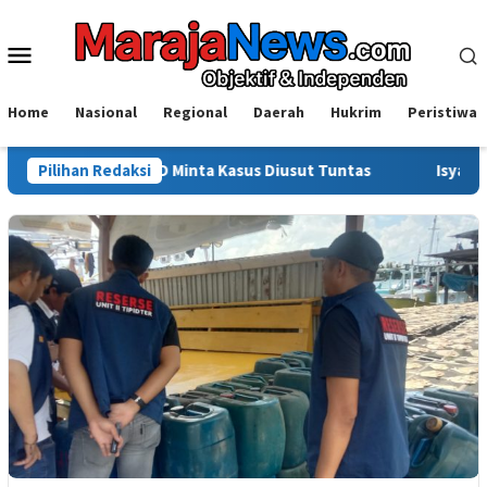
Loncat
ke
Menu
konten
Mobile
Home
Nasional
Regional
Daerah
Hukrim
Peristiwa
etua DPRD Minta Kasus Diusut Tuntas
Pilihan Redaksi
Isyal Aprisal Pemuda