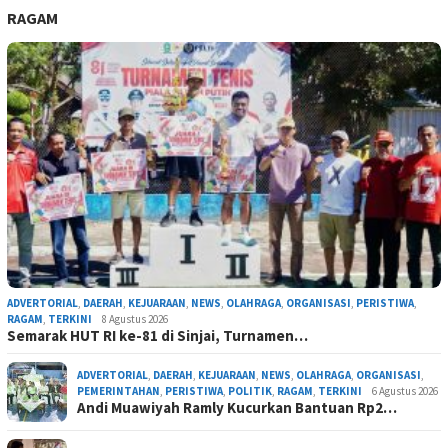
RAGAM
ADVERTORIAL
,
DAERAH
,
KEJUARAAN
,
NEWS
,
OLAHRAGA
,
ORGANISASI
,
PERISTIWA
,
RAGAM
,
TERKINI
8 Agustus 2026
Semarak HUT RI ke-81 di Sinjai, Turnamen…
ADVERTORIAL
,
DAERAH
,
KEJUARAAN
,
NEWS
,
OLAHRAGA
,
ORGANISASI
,
PEMERINTAHAN
,
PERISTIWA
,
POLITIK
,
RAGAM
,
TERKINI
6 Agustus 2026
Andi Muawiyah Ramly Kucurkan Bantuan Rp2…