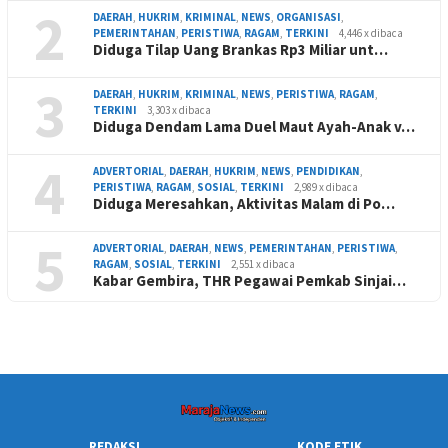
2
DAERAH
,
HUKRIM
,
KRIMINAL
,
NEWS
,
ORGANISASI
,
PEMERINTAHAN
,
PERISTIWA
,
RAGAM
,
TERKINI
4,446 x dibaca
Diduga Tilap Uang Brankas Rp3 Miliar unt…
3
DAERAH
,
HUKRIM
,
KRIMINAL
,
NEWS
,
PERISTIWA
,
RAGAM
,
TERKINI
3,303 x dibaca
Diduga Dendam Lama Duel Maut Ayah-Anak v…
4
ADVERTORIAL
,
DAERAH
,
HUKRIM
,
NEWS
,
PENDIDIKAN
,
PERISTIWA
,
RAGAM
,
SOSIAL
,
TERKINI
2,989 x dibaca
Diduga Meresahkan, Aktivitas Malam di Po…
5
ADVERTORIAL
,
DAERAH
,
NEWS
,
PEMERINTAHAN
,
PERISTIWA
,
RAGAM
,
SOSIAL
,
TERKINI
2,551 x dibaca
Kabar Gembira, THR Pegawai Pemkab Sinjai…
REDAKSI
KODE ETIK