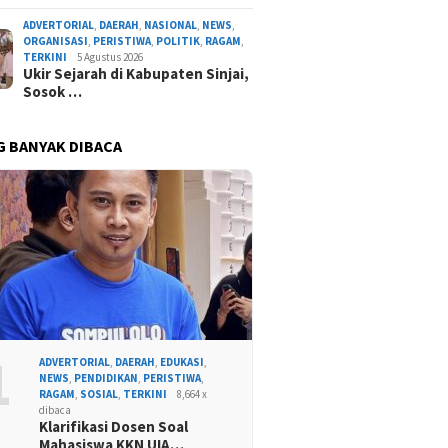
ADVERTORIAL
,
DAERAH
,
NASIONAL
,
NEWS
,
ORGANISASI
,
PERISTIWA
,
POLITIK
,
RAGAM
,
TERKINI
5 Agustus 2026
Ukir Sejarah di Kabupaten Sinjai,
Sosok …
G BANYAK DIBACA
1
ADVERTORIAL
,
DAERAH
,
EDUKASI
,
NEWS
,
PENDIDIKAN
,
PERISTIWA
,
RAGAM
,
SOSIAL
,
TERKINI
8,664 x
dibaca
Klarifikasi Dosen Soal
Mahasiswa KKN UIA…