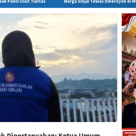
as
Warga Sinjai Tewas Dikeroyok di Morowali, Ketua DPRD
ak Dipertanyakan: Ketua Umum