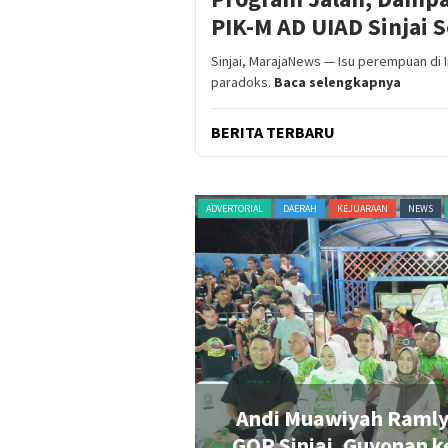
PIK-M AD UIAD Sinjai 
Sinjai, MarajaNews — Isu perempuan di 
paradoks.
Baca selengkapnya
BERITA TERBARU
HAN
PERISTIWA
POLITIK
RAGAM
ADVERTORIAL
DAERAH
NASIONAL
NEWS
Rp20 Juta untuk
Ukir Sejarah di Kabup
n Penonton Pecah
Pertama Sin