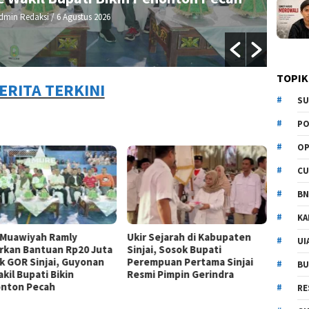
dmin Redaksi
/ 5 Agustus 2026
TOPIK
ERITA TERKINI
SU
PO
OP
CU
BN
KA
 Muawiyah Ramly
Ukir Sejarah di Kabupaten
UI
rkan Bantuan Rp20 Juta
Sinjai, Sosok Bupati
k GOR Sinjai, Guyonan
Perempuan Pertama Sinjai
BU
kil Bupati Bikin
Resmi Pimpin Gerindra
nton Pecah
RE