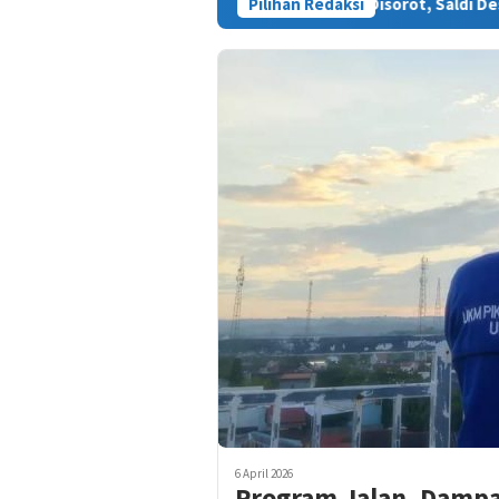
a Warga Sinjai di Morowali Disorot, Saldi Desak Polisi Usut Tunt
Pilihan Redaksi
6 April 2026
Program Jalan, Damp