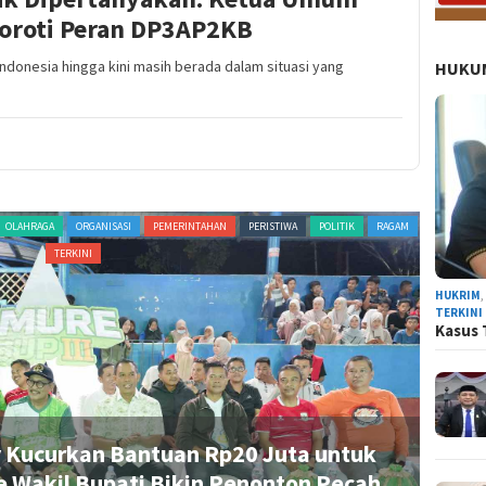
Soroti Peran DP3AP2KB
Indonesia hingga kini masih berada dalam situasi yang
HUKUM
ORGANISASI
PERISTIWA
POLITIK
RAGAM
TERKINI
ADVERTORI
HUKRIM
TERKINI
Kasus 
aten Sinjai, Sosok Bupati Perempuan
R
jai Resmi Pimpin Gerindra