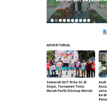
By A
B
ADVERTORIAL
Andi
Semarak HUT RI ke-81 di
Kucu
Sinjai, Turnamen Tenis
untu
Merah Putih Ditutup Meriah
ke Wa
Peno