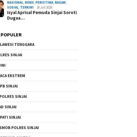
NASIONAL
,
NEWS
,
PERISTIWA
,
RAGAM
,
By Admin Redaksi
/ 4 Agustus 2026
SOSIAL
,
TERKINI
28 Juli 2026
Isyal Aprisal Pemuda Sinjai Soroti
Dugaa…
 POPULER
LAWESI TENGGARA
LRES SINJAI
INI
ACA EKSTREM
PB SINJAI
POLRES SINJAI
AD SINJAI
PATI SINJAI
SMOB POLRES SINJAI