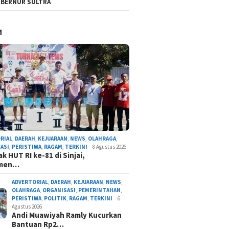
BERNUR SULTRA
M
RIAL
,
DAERAH
,
KEJUARAAN
,
NEWS
,
OLAHRAGA
,
ASI
,
PERISTIWA
,
RAGAM
,
TERKINI
8 Agustus 2026
k HUT RI ke-81 di Sinjai,
amen…
ADVERTORIAL
,
DAERAH
,
KEJUARAAN
,
NEWS
,
OLAHRAGA
,
ORGANISASI
,
PEMERINTAHAN
,
PERISTIWA
,
POLITIK
,
RAGAM
,
TERKINI
6
Agustus 2026
Andi Muawiyah Ramly Kucurkan
Bantuan Rp2…