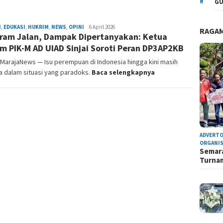
GU
H
,
EDUKASI
,
HUKRIM
,
NEWS
,
OPINI
Admin
6 April 2026
RAGA
ram Jalan, Dampak Dipertanyakan: Ketua
Redaksi
 PIK-M AD UIAD Sinjai Soroti Peran DP3AP2KB
, MarajaNews — Isu perempuan di Indonesia hingga kini masih
a dalam situasi yang paradoks.
Baca selengkapnya
ADVERTO
ORGANIS
Semara
Turn