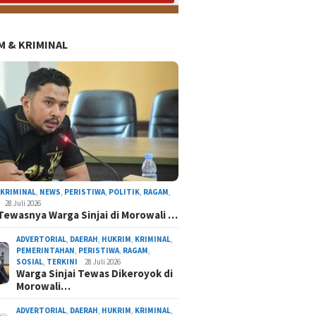
 & KRIMINAL
AL
NASIONAL
NEWS
ORGANISASI
PERISTIWA
POLITIK
RAGAM
TERKINI
,
KRIMINAL
,
NEWS
,
PERISTIWA
,
POLITIK
,
RAGAM
,
28 Juli 2026
Tewasnya Warga Sinjai di Morowali …
ADVERTORIAL
,
DAERAH
,
HUKRIM
,
KRIMINAL
,
PEMERINTAHAN
,
PERISTIWA
,
RAGAM
,
SOSIAL
,
TERKINI
28 Juli 2026
Warga Sinjai Tewas Dikeroyok di
Morowali…
atnawati Arif Resmi Pimpin Gerindra Sinjai, S
Program Presiden Prabowo
ADVERTORIAL
,
DAERAH
,
HUKRIM
,
KRIMINAL
,