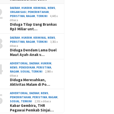
2
DAERAH
,
HUKRIM
,
KRIMINAL
,
NEWS
,
ORGANISASI
,
PEMERINTAHAN
,
PERISTIWA
,
RAGAM
,
TERKINI
4,445 x
dibaca
Diduga Tilap Uang Brankas
Rp3 Miliar unt…
3
DAERAH
,
HUKRIM
,
KRIMINAL
,
NEWS
,
PERISTIWA
,
RAGAM
,
TERKINI
3,301 x
dibaca
Diduga Dendam Lama Duel
Maut Ayah-Anak v…
4
ADVERTORIAL
,
DAERAH
,
HUKRIM
,
NEWS
,
PENDIDIKAN
,
PERISTIWA
,
RAGAM
,
SOSIAL
,
TERKINI
2,988 x
dibaca
Diduga Meresahkan,
Aktivitas Malam di Po…
5
ADVERTORIAL
,
DAERAH
,
NEWS
,
PEMERINTAHAN
,
PERISTIWA
,
RAGAM
,
SOSIAL
,
TERKINI
2,551 x dibaca
Kabar Gembira, THR
Pegawai Pemkab Sinjai…