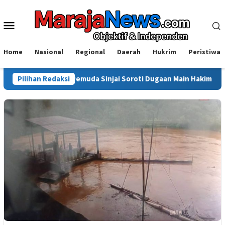
Loncat
ke
Menu
konten
Mobile
Home
Nasional
Regional
Daerah
Hukrim
Peristiwa
Aprisal Pemuda Sinjai Soroti Dugaan Main Hakim Sendiri di Morowal
Pilihan Redaksi