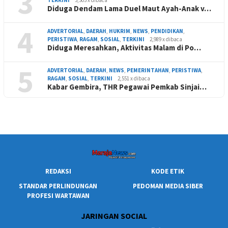
3
TERKINI
3,303 x dibaca
Diduga Dendam Lama Duel Maut Ayah-Anak v…
4
ADVERTORIAL
,
DAERAH
,
HUKRIM
,
NEWS
,
PENDIDIKAN
,
PERISTIWA
,
RAGAM
,
SOSIAL
,
TERKINI
2,989 x dibaca
Diduga Meresahkan, Aktivitas Malam di Po…
5
ADVERTORIAL
,
DAERAH
,
NEWS
,
PEMERINTAHAN
,
PERISTIWA
,
RAGAM
,
SOSIAL
,
TERKINI
2,551 x dibaca
Kabar Gembira, THR Pegawai Pemkab Sinjai…
REDAKSI
KODE ETIK
STANDAR PERLINDUNGAN
PEDOMAN MEDIA SIBER
PROFESI WARTAWAN
JARINGAN SOCIAL