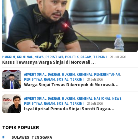
HUKRIM
,
KRIMINAL
,
NEWS
,
PERISTIWA
,
POLITIK
,
RAGAM
,
TERKINI
28 Juli 2026
Kasus Tewasnya Warga Sinjai di Morowali …
ADVERTORIAL
,
DAERAH
,
HUKRIM
,
KRIMINAL
,
PEMERINTAHAN
,
PERISTIWA
,
RAGAM
,
SOSIAL
,
TERKINI
28 Juli 2026
Warga Sinjai Tewas Dikeroyok di Morowali…
ADVERTORIAL
,
DAERAH
,
HUKRIM
,
KRIMINAL
,
NASIONAL
,
NEWS
,
PERISTIWA
,
RAGAM
,
SOSIAL
,
TERKINI
28 Juli 2026
Isyal Aprisal Pemuda Sinjai Soroti Dugaa…
TOPIK POPULER
SULAWESI TENGGARA