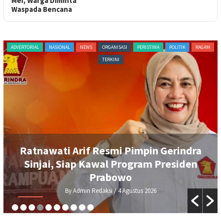
Mei, Warga Diminta
Waspada Bencana
ADVERTORIAL
NASIONAL
NEWS
ORGANISASI
PERISTIWA
POLITIK
RAGAM
TERKINI
Ratnawati Arif Resmi Pimpin Gerindra
Sinjai, Siap Kawal Program Presiden
Prabowo
By Admin Redaksi
/ 4 Agustus 2026