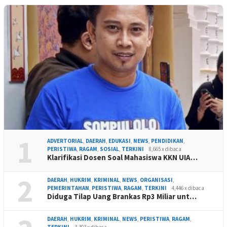
1
ADVERTORIAL
,
DAERAH
,
EDUKASI
,
NEWS
,
PENDIDIKAN
,
PERISTIWA
,
RAGAM
,
SOSIAL
,
TERKINI
8,665 x dibaca
Klarifikasi Dosen Soal Mahasiswa KKN UIA…
2
DAERAH
,
HUKRIM
,
KRIMINAL
,
NEWS
,
ORGANISASI
,
PEMERINTAHAN
,
PERISTIWA
,
RAGAM
,
TERKINI
4,446 x dibaca
Diduga Tilap Uang Brankas Rp3 Miliar unt…
DAERAH
,
HUKRIM
,
KRIMINAL
,
NEWS
,
PERISTIWA
,
RAGAM
,