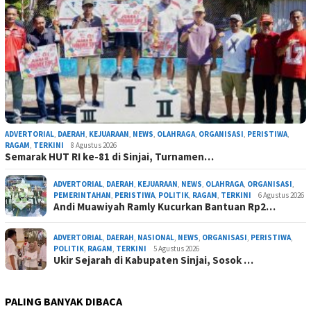
ADVERTORIAL
,
DAERAH
,
KEJUARAAN
,
NEWS
,
OLAHRAGA
,
ORGANISASI
,
PERISTIWA
,
RAGAM
,
TERKINI
8 Agustus 2026
Semarak HUT RI ke-81 di Sinjai, Turnamen…
ADVERTORIAL
,
DAERAH
,
KEJUARAAN
,
NEWS
,
OLAHRAGA
,
ORGANISASI
,
PEMERINTAHAN
,
PERISTIWA
,
POLITIK
,
RAGAM
,
TERKINI
6 Agustus 2026
Andi Muawiyah Ramly Kucurkan Bantuan Rp2…
ADVERTORIAL
,
DAERAH
,
NASIONAL
,
NEWS
,
ORGANISASI
,
PERISTIWA
,
POLITIK
,
RAGAM
,
TERKINI
5 Agustus 2026
Ukir Sejarah di Kabupaten Sinjai, Sosok …
PALING BANYAK DIBACA