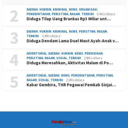
2
DAERAH
,
HUKRIM
,
KRIMINAL
,
NEWS
,
ORGANISASI
,
PEMERINTAHAN
,
PERISTIWA
,
RAGAM
,
TERKINI
4,442 x dibaca
Diduga Tilap Uang Brankas Rp3 Miliar unt…
3
DAERAH
,
HUKRIM
,
KRIMINAL
,
NEWS
,
PERISTIWA
,
RAGAM
,
TERKINI
3,300 x dibaca
Diduga Dendam Lama Duel Maut Ayah-Anak v…
4
ADVERTORIAL
,
DAERAH
,
HUKRIM
,
NEWS
,
PENDIDIKAN
,
PERISTIWA
,
RAGAM
,
SOSIAL
,
TERKINI
2,985 x dibaca
Diduga Meresahkan, Aktivitas Malam di Po…
5
ADVERTORIAL
,
DAERAH
,
NEWS
,
PEMERINTAHAN
,
PERISTIWA
,
RAGAM
,
SOSIAL
,
TERKINI
2,549 x dibaca
Kabar Gembira, THR Pegawai Pemkab Sinjai…