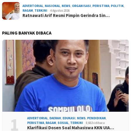
ADVERTORIAL
,
NASIONAL
,
NEWS
,
ORGANISASI
,
PERISTIWA
,
POLITIK
,
RAGAM
,
TERKINI
4 Agustus 2026
Ratnawati Arif Resmi Pimpin Gerindra Sin…
PALING BANYAK DIBACA
1
ADVERTORIAL
,
DAERAH
,
EDUKASI
,
NEWS
,
PENDIDIKAN
,
PERISTIWA
,
RAGAM
,
SOSIAL
,
TERKINI
8,663 x dibaca
Klarifikasi Dosen Soal Mahasiswa KKN UIA…