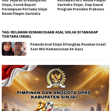
Ukir Sejarah di Kabupaten
Ratnawati Arif Resmi Pimpin
Sinjai, Sosok Bupati
Gerindra Sinjai, Siap Kawal
Perempuan Pertama Sinjai
Program Presiden Prabowo
Resmi Pimpin Gerindra
TAG:
RELAWAN KEMANUSIAAN ASAL SINJAI DITANGKAP
TENTARA ISRAEL
Pemuda Asal Sinjai Ditangkap Pasukan Israel
Saat Misi Kemanusiaan ke Gaza