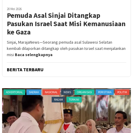
20 Mei 2026
Pemuda Asal Sinjai Ditangkap
Pasukan Israel Saat Misi Kemanusiaan
ke Gaza
Sinjai, MarajaNews—Seorang pemuda asal Sulawesi Selatan
kembali dilaporkan ditangkap oleh pasukan Israel saat menjalankan
misi
Baca selengkapnya
BERITA TERBARU
ADVERTORIAL
DAERAH
NASIONAL
NEWS
ORGANISASI
PERISTIWA
POLITIK
RAGAM
TERKINI