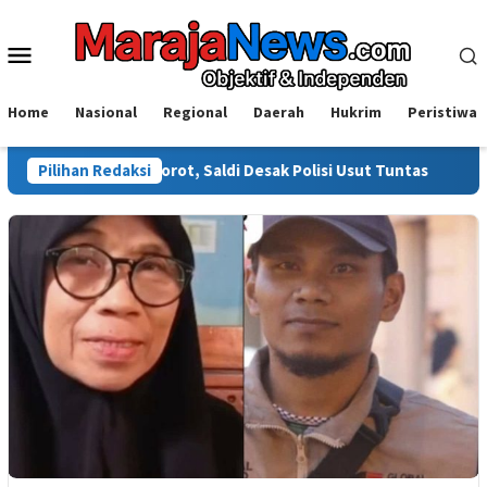
Loncat
ke
Menu
konten
Mobile
Home
Nasional
Regional
Daerah
Hukrim
Peristiwa
ali Disorot, Saldi Desak Polisi Usut Tuntas
Pilihan Redaksi
Warga Sinjai