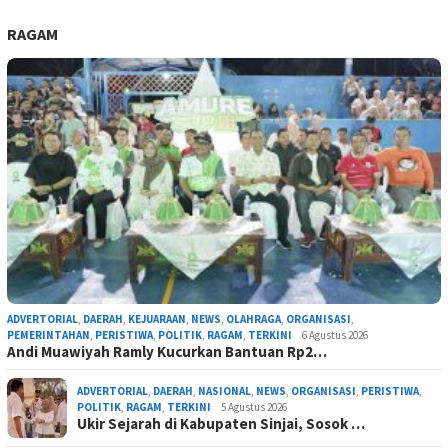
RAGAM
ADVERTORIAL
,
DAERAH
,
KEJUARAAN
,
NEWS
,
OLAHRAGA
,
ORGANISASI
,
PEMERINTAHAN
,
PERISTIWA
,
POLITIK
,
RAGAM
,
TERKINI
6 Agustus 2026
Andi Muawiyah Ramly Kucurkan Bantuan Rp2…
ADVERTORIAL
,
DAERAH
,
NASIONAL
,
NEWS
,
ORGANISASI
,
PERISTIWA
,
POLITIK
,
RAGAM
,
TERKINI
5 Agustus 2026
Ukir Sejarah di Kabupaten Sinjai, Sosok …