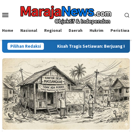
Loncat
ke
Menu
konten
Mobile
Home
Nasional
Regional
Daerah
Hukrim
Peristiwa
galanya
Pilihan Redaksi
Kisah Tragis Setiawan: Berjuang Hidupi Adik-Adik