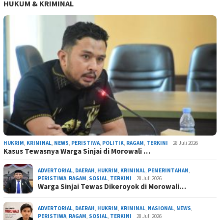
HUKUM & KRIMINAL
HUKRIM
,
KRIMINAL
,
NEWS
,
PERISTIWA
,
POLITIK
,
RAGAM
,
TERKINI
28 Juli 2026
Kasus Tewasnya Warga Sinjai di Morowali …
ADVERTORIAL
,
DAERAH
,
HUKRIM
,
KRIMINAL
,
PEMERINTAHAN
,
PERISTIWA
,
RAGAM
,
SOSIAL
,
TERKINI
28 Juli 2026
Warga Sinjai Tewas Dikeroyok di Morowali…
ADVERTORIAL
,
DAERAH
,
HUKRIM
,
KRIMINAL
,
NASIONAL
,
NEWS
,
PERISTIWA
,
RAGAM
,
SOSIAL
,
TERKINI
28 Juli 2026