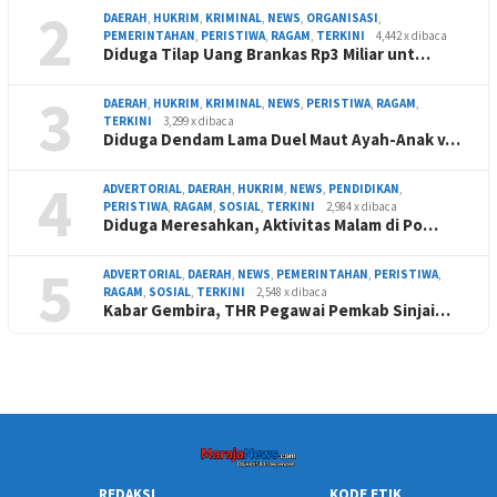
2
DAERAH
,
HUKRIM
,
KRIMINAL
,
NEWS
,
ORGANISASI
,
PEMERINTAHAN
,
PERISTIWA
,
RAGAM
,
TERKINI
4,442 x dibaca
Diduga Tilap Uang Brankas Rp3 Miliar unt…
3
DAERAH
,
HUKRIM
,
KRIMINAL
,
NEWS
,
PERISTIWA
,
RAGAM
,
TERKINI
3,299 x dibaca
Diduga Dendam Lama Duel Maut Ayah-Anak v…
4
ADVERTORIAL
,
DAERAH
,
HUKRIM
,
NEWS
,
PENDIDIKAN
,
PERISTIWA
,
RAGAM
,
SOSIAL
,
TERKINI
2,984 x dibaca
Diduga Meresahkan, Aktivitas Malam di Po…
5
ADVERTORIAL
,
DAERAH
,
NEWS
,
PEMERINTAHAN
,
PERISTIWA
,
RAGAM
,
SOSIAL
,
TERKINI
2,548 x dibaca
Kabar Gembira, THR Pegawai Pemkab Sinjai…
REDAKSI
KODE ETIK