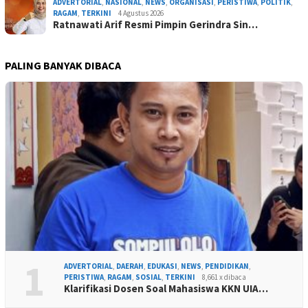
ADVERTORIAL
,
NASIONAL
,
NEWS
,
ORGANISASI
,
PERISTIWA
,
POLITIK
,
RAGAM
,
TERKINI
4 Agustus 2026
Ratnawati Arif Resmi Pimpin Gerindra Sin…
PALING BANYAK DIBACA
1
ADVERTORIAL
,
DAERAH
,
EDUKASI
,
NEWS
,
PENDIDIKAN
,
PERISTIWA
,
RAGAM
,
SOSIAL
,
TERKINI
8,661 x dibaca
Klarifikasi Dosen Soal Mahasiswa KKN UIA…