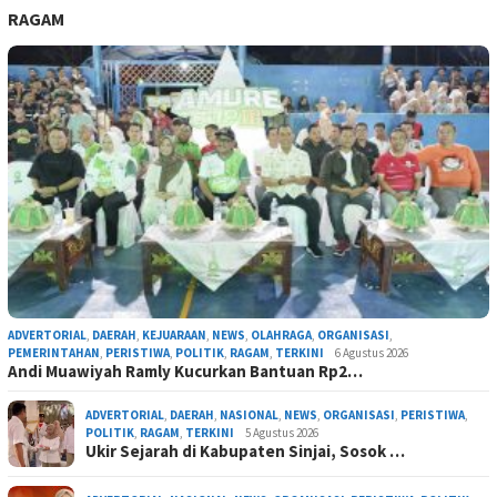
RAGAM
ADVERTORIAL
,
DAERAH
,
KEJUARAAN
,
NEWS
,
OLAHRAGA
,
ORGANISASI
,
PEMERINTAHAN
,
PERISTIWA
,
POLITIK
,
RAGAM
,
TERKINI
6 Agustus 2026
Andi Muawiyah Ramly Kucurkan Bantuan Rp2…
ADVERTORIAL
,
DAERAH
,
NASIONAL
,
NEWS
,
ORGANISASI
,
PERISTIWA
,
POLITIK
,
RAGAM
,
TERKINI
5 Agustus 2026
Ukir Sejarah di Kabupaten Sinjai, Sosok …