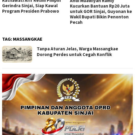
Ratnawati Arif Resmi Pimpin
Andi Muawiyah Ramly
Gerindra Sinjai, Siap Kawal
Kucurkan Bantuan Rp20 Juta
Program Presiden Prabowo
untuk GOR Sinjai, Guyonan ke
Wakil Bupati Bikin Penonton
Pecah
TAG:
MASSANGKAE
Tanpa Aturan Jelas, Warga Massangkae
Dorong Perdes untuk Cegah Konflik