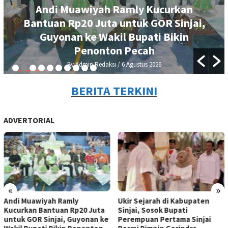
Ukir Sejarah di Kabupaten Sinjai,
,
Sosok Bupati Perempuan Pertama
Sinjai Resmi Pimpin Gerindra
By Admin Redaksi
/ 5 Agustus 2026
BERITA TERKINI
ADVERTORIAL
«
»
Andi Muawiyah Ramly
Ukir Sejarah di Kabupaten
Kucurkan Bantuan Rp20 Juta
Sinjai, Sosok Bupati
untuk GOR Sinjai, Guyonan ke
Perempuan Pertama Sinjai