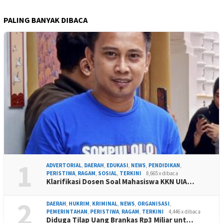
PALING BANYAK DIBACA
1
ADVERTORIAL
,
DAERAH
,
EDUKASI
,
NEWS
,
PENDIDIKAN
,
PERISTIWA
,
RAGAM
,
SOSIAL
,
TERKINI
8,665 x dibaca
Klarifikasi Dosen Soal Mahasiswa KKN UIA…
2
DAERAH
,
HUKRIM
,
KRIMINAL
,
NEWS
,
ORGANISASI
,
PEMERINTAHAN
,
PERISTIWA
,
RAGAM
,
TERKINI
4,446 x dibaca
Diduga Tilap Uang Brankas Rp3 Miliar unt…