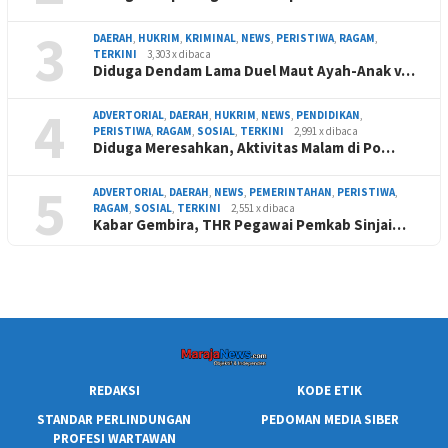
3
DAERAH
,
HUKRIM
,
KRIMINAL
,
NEWS
,
PERISTIWA
,
RAGAM
,
TERKINI
3,303 x dibaca
Diduga Dendam Lama Duel Maut Ayah-Anak v…
4
ADVERTORIAL
,
DAERAH
,
HUKRIM
,
NEWS
,
PENDIDIKAN
,
PERISTIWA
,
RAGAM
,
SOSIAL
,
TERKINI
2,991 x dibaca
Diduga Meresahkan, Aktivitas Malam di Po…
5
ADVERTORIAL
,
DAERAH
,
NEWS
,
PEMERINTAHAN
,
PERISTIWA
,
RAGAM
,
SOSIAL
,
TERKINI
2,551 x dibaca
Kabar Gembira, THR Pegawai Pemkab Sinjai…
REDAKSI
KODE ETIK
STANDAR PERLINDUNGAN
PEDOMAN MEDIA SIBER
PROFESI WARTAWAN