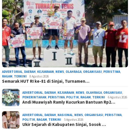
ADVERTORIAL
,
DAERAH
,
KEJUARAAN
,
NEWS
,
OLAHRAGA
,
ORGANISASI
,
PERISTIWA
,
RAGAM
,
TERKINI
8 Agustus 2026
Semarak HUT RI ke-81 di Sinjai, Turnamen…
ADVERTORIAL
,
DAERAH
,
KEJUARAAN
,
NEWS
,
OLAHRAGA
,
ORGANISASI
,
PEMERINTAHAN
,
PERISTIWA
,
POLITIK
,
RAGAM
,
TERKINI
6 Agustus 2026
Andi Muawiyah Ramly Kucurkan Bantuan Rp2…
ADVERTORIAL
,
DAERAH
,
NASIONAL
,
NEWS
,
ORGANISASI
,
PERISTIWA
,
POLITIK
,
RAGAM
,
TERKINI
5 Agustus 2026
Ukir Sejarah di Kabupaten Sinjai, Sosok …