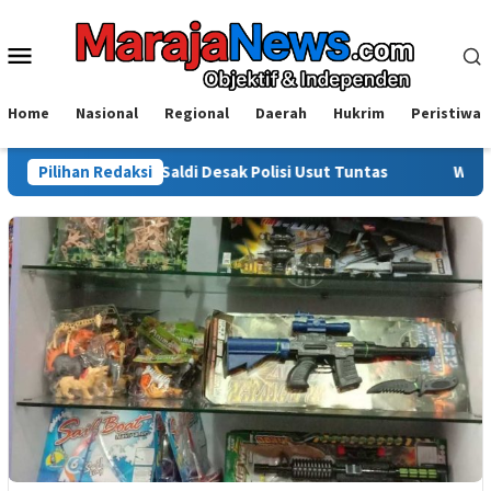
Loncat
ke
Menu
konten
Mobile
Home
Nasional
Regional
Daerah
Hukrim
Peristiwa
orot, Saldi Desak Polisi Usut Tuntas
Pilihan Redaksi
Warga Sinjai Tewas