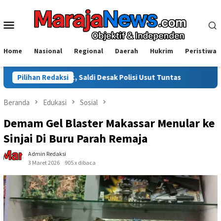
Loncat
ke
Menu
konten
Mobile
Home
Nasional
Regional
Daerah
Hukrim
Peristiwa
sorot, Saldi Desak Polisi Usut Tuntas
Pilihan Redaksi
Warga Sinjai Tewas
Beranda
Edukasi
Sosial
Demam Gel Blaster Makassar Menular ke
Sinjai Di Buru Parah Remaja
Admin Redaksi
3 Maret 2026
905 x dibaca