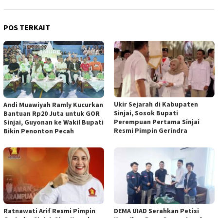
POS TERKAIT
Ukir Sejarah di Kabupaten
Andi Muawiyah Ramly Kucurkan
Sinjai, Sosok Bupati
Bantuan Rp20 Juta untuk GOR
Perempuan Pertama Sinjai
Sinjai, Guyonan ke Wakil Bupati
Resmi Pimpin Gerindra
Bikin Penonton Pecah
Ratnawati Arif Resmi Pimpin
DEMA UIAD Serahkan Petisi