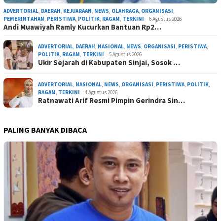
ADVERTORIAL
,
DAERAH
,
KEJUARAAN
,
NEWS
,
OLAHRAGA
,
ORGANISASI
,
PEMERINTAHAN
,
PERISTIWA
,
POLITIK
,
RAGAM
,
TERKINI
6 Agustus 2026
Andi Muawiyah Ramly Kucurkan Bantuan Rp2…
ADVERTORIAL
,
DAERAH
,
NASIONAL
,
NEWS
,
ORGANISASI
,
PERISTIWA
,
POLITIK
,
RAGAM
,
TERKINI
5 Agustus 2026
Ukir Sejarah di Kabupaten Sinjai, Sosok …
ADVERTORIAL
,
NASIONAL
,
NEWS
,
ORGANISASI
,
PERISTIWA
,
POLITIK
,
RAGAM
,
TERKINI
4 Agustus 2026
Ratnawati Arif Resmi Pimpin Gerindra Sin…
PALING BANYAK DIBACA