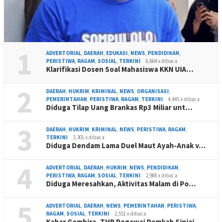
1
ADVERTORIAL
,
DAERAH
,
EDUKASI
,
NEWS
,
PENDIDIKAN
,
PERISTIWA
,
RAGAM
,
SOSIAL
,
TERKINI
8,664 x dibaca
Klarifikasi Dosen Soal Mahasiswa KKN UIA…
2
DAERAH
,
HUKRIM
,
KRIMINAL
,
NEWS
,
ORGANISASI
,
PEMERINTAHAN
,
PERISTIWA
,
RAGAM
,
TERKINI
4,445 x dibaca
Diduga Tilap Uang Brankas Rp3 Miliar unt…
3
DAERAH
,
HUKRIM
,
KRIMINAL
,
NEWS
,
PERISTIWA
,
RAGAM
,
TERKINI
3,301 x dibaca
Diduga Dendam Lama Duel Maut Ayah-Anak v…
4
ADVERTORIAL
,
DAERAH
,
HUKRIM
,
NEWS
,
PENDIDIKAN
,
PERISTIWA
,
RAGAM
,
SOSIAL
,
TERKINI
2,988 x dibaca
Diduga Meresahkan, Aktivitas Malam di Po…
5
ADVERTORIAL
,
DAERAH
,
NEWS
,
PEMERINTAHAN
,
PERISTIWA
,
RAGAM
,
SOSIAL
,
TERKINI
2,551 x dibaca
Kabar Gembira, THR Pegawai Pemkab Sinjai…