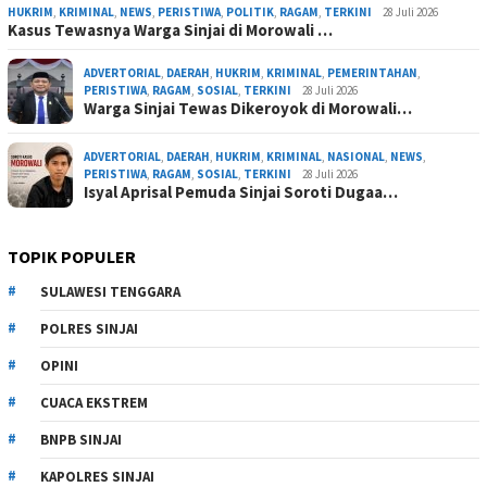
HUKRIM
,
KRIMINAL
,
NEWS
,
PERISTIWA
,
POLITIK
,
RAGAM
,
TERKINI
28 Juli 2026
Kasus Tewasnya Warga Sinjai di Morowali …
ADVERTORIAL
,
DAERAH
,
HUKRIM
,
KRIMINAL
,
PEMERINTAHAN
,
PERISTIWA
,
RAGAM
,
SOSIAL
,
TERKINI
28 Juli 2026
Warga Sinjai Tewas Dikeroyok di Morowali…
ADVERTORIAL
,
DAERAH
,
HUKRIM
,
KRIMINAL
,
NASIONAL
,
NEWS
,
PERISTIWA
,
RAGAM
,
SOSIAL
,
TERKINI
28 Juli 2026
Isyal Aprisal Pemuda Sinjai Soroti Dugaa…
TOPIK POPULER
SULAWESI TENGGARA
POLRES SINJAI
OPINI
CUACA EKSTREM
BNPB SINJAI
KAPOLRES SINJAI