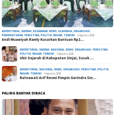
ADVERTORIAL
,
DAERAH
,
KEJUARAAN
,
NEWS
,
OLAHRAGA
,
ORGANISASI
,
PEMERINTAHAN
,
PERISTIWA
,
POLITIK
,
RAGAM
,
TERKINI
6 Agustus 2026
Andi Muawiyah Ramly Kucurkan Bantuan Rp2…
ADVERTORIAL
,
DAERAH
,
NASIONAL
,
NEWS
,
ORGANISASI
,
PERISTIWA
,
POLITIK
,
RAGAM
,
TERKINI
5 Agustus 2026
Ukir Sejarah di Kabupaten Sinjai, Sosok …
ADVERTORIAL
,
NASIONAL
,
NEWS
,
ORGANISASI
,
PERISTIWA
,
POLITIK
,
RAGAM
,
TERKINI
4 Agustus 2026
Ratnawati Arif Resmi Pimpin Gerindra Sin…
PALING BANYAK DIBACA