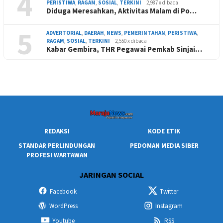
4
PERISTIWA
,
RAGAM
,
SOSIAL
,
TERKINI
2,987 x dibaca
Diduga Meresahkan, Aktivitas Malam di Po…
5
ADVERTORIAL
,
DAERAH
,
NEWS
,
PEMERINTAHAN
,
PERISTIWA
,
RAGAM
,
SOSIAL
,
TERKINI
2,550 x dibaca
Kabar Gembira, THR Pegawai Pemkab Sinjai…
REDAKSI
KODE ETIK
STANDAR PERLINDUNGAN
PEDOMAN MEDIA SIBER
PROFESI WARTAWAN
JARINGAN SOCIAL
Facebook
Twitter
WordPress
Instagram
Youtube
RSS