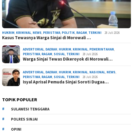
HUKRIM
,
KRIMINAL
,
NEWS
,
PERISTIWA
,
POLITIK
,
RAGAM
,
TERKINI
28 Juli 2026
Kasus Tewasnya Warga Sinjai di Morowali …
ADVERTORIAL
,
DAERAH
,
HUKRIM
,
KRIMINAL
,
PEMERINTAHAN
,
PERISTIWA
,
RAGAM
,
SOSIAL
,
TERKINI
28 Juli 2026
Warga Sinjai Tewas Dikeroyok di Morowali…
ADVERTORIAL
,
DAERAH
,
HUKRIM
,
KRIMINAL
,
NASIONAL
,
NEWS
,
PERISTIWA
,
RAGAM
,
SOSIAL
,
TERKINI
28 Juli 2026
Isyal Aprisal Pemuda Sinjai Soroti Dugaa…
TOPIK POPULER
SULAWESI TENGGARA
POLRES SINJAI
OPINI