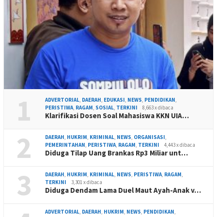
1
ADVERTORIAL
,
DAERAH
,
EDUKASI
,
NEWS
,
PENDIDIKAN
,
PERISTIWA
,
RAGAM
,
SOSIAL
,
TERKINI
8,663 x dibaca
Klarifikasi Dosen Soal Mahasiswa KKN UIA…
2
DAERAH
,
HUKRIM
,
KRIMINAL
,
NEWS
,
ORGANISASI
,
PEMERINTAHAN
,
PERISTIWA
,
RAGAM
,
TERKINI
4,443 x dibaca
Diduga Tilap Uang Brankas Rp3 Miliar unt…
3
DAERAH
,
HUKRIM
,
KRIMINAL
,
NEWS
,
PERISTIWA
,
RAGAM
,
TERKINI
3,301 x dibaca
Diduga Dendam Lama Duel Maut Ayah-Anak v…
ADVERTORIAL
,
DAERAH
,
HUKRIM
,
NEWS
,
PENDIDIKAN
,