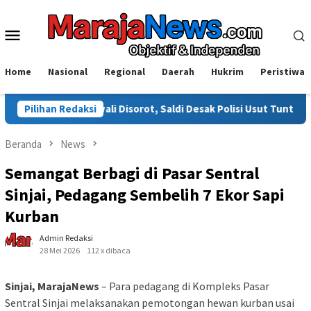
Loncat
ke
Menu
konten
Mobile
Home
Nasional
Regional
Daerah
Hukrim
Peristiwa
rowali Disorot, Saldi Desak Polisi Usut Tuntas
Pilihan Redaksi
Warga Sinj
Beranda
News
Semangat Berbagi di Pasar Sentral
Sinjai, Pedagang Sembelih 7 Ekor Sapi
Kurban
Admin Redaksi
28 Mei 2026
112 x dibaca
Sinjai, MarajaNews
– Para pedagang di Kompleks Pasar
Sentral Sinjai melaksanakan pemotongan hewan kurban usai