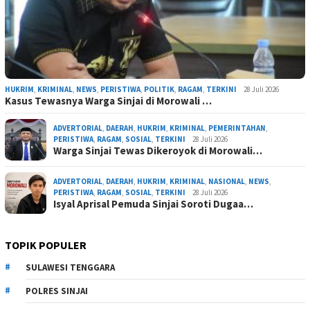
HUKRIM
,
KRIMINAL
,
NEWS
,
PERISTIWA
,
POLITIK
,
RAGAM
,
TERKINI
28 Juli 2026
Kasus Tewasnya Warga Sinjai di Morowali …
ADVERTORIAL
,
DAERAH
,
HUKRIM
,
KRIMINAL
,
PEMERINTAHAN
,
PERISTIWA
,
RAGAM
,
SOSIAL
,
TERKINI
28 Juli 2026
Warga Sinjai Tewas Dikeroyok di Morowali…
ADVERTORIAL
,
DAERAH
,
HUKRIM
,
KRIMINAL
,
NASIONAL
,
NEWS
,
PERISTIWA
,
RAGAM
,
SOSIAL
,
TERKINI
28 Juli 2026
Isyal Aprisal Pemuda Sinjai Soroti Dugaa…
TOPIK POPULER
SULAWESI TENGGARA
POLRES SINJAI