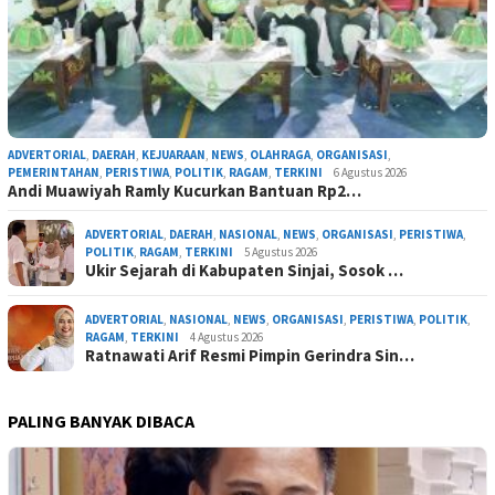
ADVERTORIAL
,
DAERAH
,
KEJUARAAN
,
NEWS
,
OLAHRAGA
,
ORGANISASI
,
PEMERINTAHAN
,
PERISTIWA
,
POLITIK
,
RAGAM
,
TERKINI
6 Agustus 2026
Andi Muawiyah Ramly Kucurkan Bantuan Rp2…
ADVERTORIAL
,
DAERAH
,
NASIONAL
,
NEWS
,
ORGANISASI
,
PERISTIWA
,
POLITIK
,
RAGAM
,
TERKINI
5 Agustus 2026
Ukir Sejarah di Kabupaten Sinjai, Sosok …
ADVERTORIAL
,
NASIONAL
,
NEWS
,
ORGANISASI
,
PERISTIWA
,
POLITIK
,
RAGAM
,
TERKINI
4 Agustus 2026
Ratnawati Arif Resmi Pimpin Gerindra Sin…
PALING BANYAK DIBACA