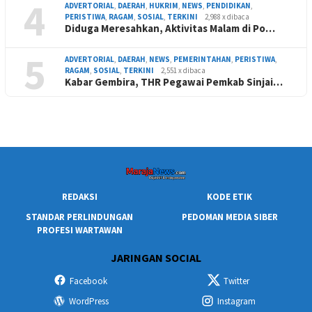
4
ADVERTORIAL
,
DAERAH
,
HUKRIM
,
NEWS
,
PENDIDIKAN
,
PERISTIWA
,
RAGAM
,
SOSIAL
,
TERKINI
2,988 x dibaca
Diduga Meresahkan, Aktivitas Malam di Po…
5
ADVERTORIAL
,
DAERAH
,
NEWS
,
PEMERINTAHAN
,
PERISTIWA
,
RAGAM
,
SOSIAL
,
TERKINI
2,551 x dibaca
Kabar Gembira, THR Pegawai Pemkab Sinjai…
REDAKSI
KODE ETIK
STANDAR PERLINDUNGAN
PEDOMAN MEDIA SIBER
PROFESI WARTAWAN
JARINGAN SOCIAL
Facebook
Twitter
WordPress
Instagram