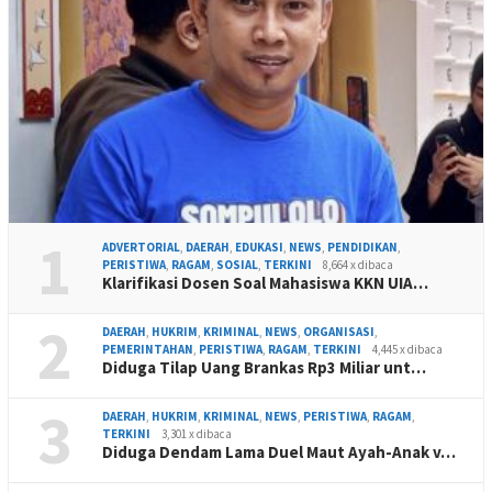
1
ADVERTORIAL
,
DAERAH
,
EDUKASI
,
NEWS
,
PENDIDIKAN
,
PERISTIWA
,
RAGAM
,
SOSIAL
,
TERKINI
8,664 x dibaca
Klarifikasi Dosen Soal Mahasiswa KKN UIA…
2
DAERAH
,
HUKRIM
,
KRIMINAL
,
NEWS
,
ORGANISASI
,
PEMERINTAHAN
,
PERISTIWA
,
RAGAM
,
TERKINI
4,445 x dibaca
Diduga Tilap Uang Brankas Rp3 Miliar unt…
3
DAERAH
,
HUKRIM
,
KRIMINAL
,
NEWS
,
PERISTIWA
,
RAGAM
,
TERKINI
3,301 x dibaca
Diduga Dendam Lama Duel Maut Ayah-Anak v…