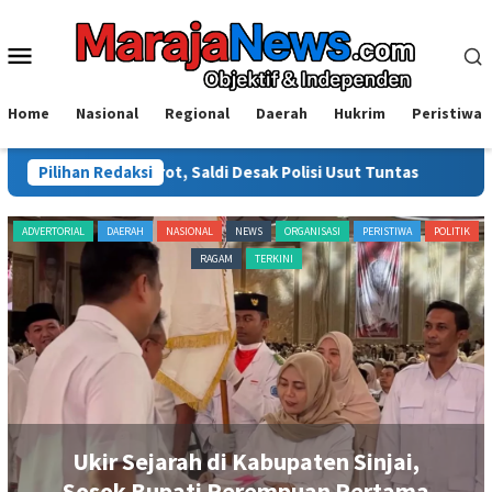
Loncat
ke
Menu
konten
Mobile
Home
Nasional
Regional
Daerah
Hukrim
Peristiwa
i Disorot, Saldi Desak Polisi Usut Tuntas
Pilihan Redaksi
Warga Sinjai T
ADVERTORIAL
DAERAH
NASIONAL
NEWS
ORGANISASI
PERISTIWA
POLITIK
RAGAM
TERKINI
Ukir Sejarah di Kabupaten Sinjai,
Sosok Bupati Perempuan Pertama