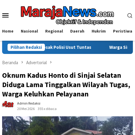
Loncat
ke
Menu
konten
Mobile
Home
Nasional
Regional
Daerah
Hukrim
Peristiwa
sak Polisi Usut Tuntas
Pilihan Redaksi
Warga Sinjai Tewas Dikeroyok di 
Beranda
Advertorial
Oknum Kadus Honto di Sinjai Selatan
Diduga Lama Tinggalkan Wilayah Tugas,
Warga Keluhkan Pelayanan
Admin Redaksi
20 Mei 2026
355 x dibaca