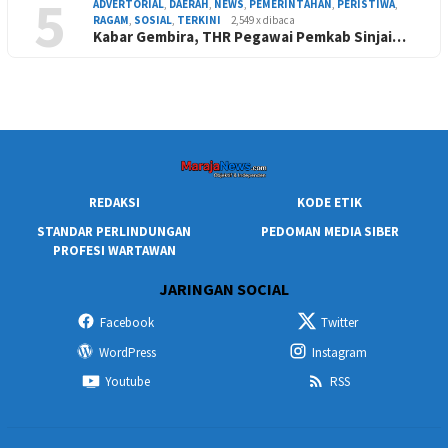
5
ADVERTORIAL
,
DAERAH
,
NEWS
,
PEMERINTAHAN
,
PERISTIWA
,
RAGAM
,
SOSIAL
,
TERKINI
2,549 x dibaca
Kabar Gembira, THR Pegawai Pemkab Sinjai…
REDAKSI
KODE ETIK
STANDAR PERLINDUNGAN
PEDOMAN MEDIA SIBER
PROFESI WARTAWAN
JARINGAN SOCIAL
Facebook
Twitter
WordPress
Instagram
Youtube
RSS