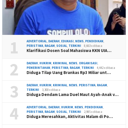
1
ADVERTORIAL
,
DAERAH
,
EDUKASI
,
NEWS
,
PENDIDIKAN
,
PERISTIWA
,
RAGAM
,
SOSIAL
,
TERKINI
8,663 x dibaca
Klarifikasi Dosen Soal Mahasiswa KKN UIA…
2
DAERAH
,
HUKRIM
,
KRIMINAL
,
NEWS
,
ORGANISASI
,
PEMERINTAHAN
,
PERISTIWA
,
RAGAM
,
TERKINI
4,442 x dibaca
Diduga Tilap Uang Brankas Rp3 Miliar unt…
3
DAERAH
,
HUKRIM
,
KRIMINAL
,
NEWS
,
PERISTIWA
,
RAGAM
,
TERKINI
3,300 x dibaca
Diduga Dendam Lama Duel Maut Ayah-Anak v…
4
ADVERTORIAL
,
DAERAH
,
HUKRIM
,
NEWS
,
PENDIDIKAN
,
PERISTIWA
,
RAGAM
,
SOSIAL
,
TERKINI
2,985 x dibaca
Diduga Meresahkan, Aktivitas Malam di Po…