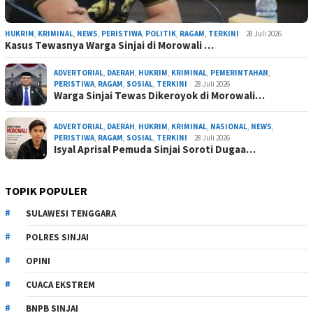
HUKRIM
,
KRIMINAL
,
NEWS
,
PERISTIWA
,
POLITIK
,
RAGAM
,
TERKINI
28 Juli 2026
Kasus Tewasnya Warga Sinjai di Morowali …
ADVERTORIAL
,
DAERAH
,
HUKRIM
,
KRIMINAL
,
PEMERINTAHAN
,
PERISTIWA
,
RAGAM
,
SOSIAL
,
TERKINI
28 Juli 2026
Warga Sinjai Tewas Dikeroyok di Morowali…
ADVERTORIAL
,
DAERAH
,
HUKRIM
,
KRIMINAL
,
NASIONAL
,
NEWS
,
PERISTIWA
,
RAGAM
,
SOSIAL
,
TERKINI
28 Juli 2026
Isyal Aprisal Pemuda Sinjai Soroti Dugaa…
TOPIK POPULER
SULAWESI TENGGARA
POLRES SINJAI
OPINI
CUACA EKSTREM
BNPB SINJAI