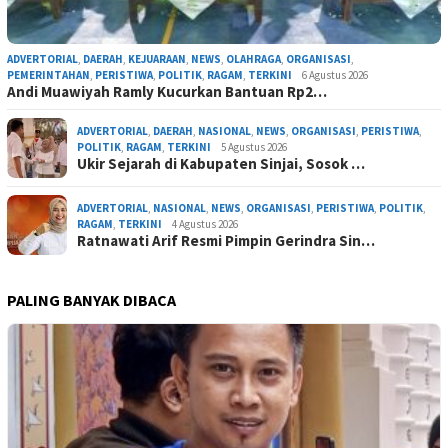
ADVERTORIAL
,
DAERAH
,
KEJUARAAN
,
NEWS
,
OLAHRAGA
,
ORGANISASI
,
PEMERINTAHAN
,
PERISTIWA
,
POLITIK
,
RAGAM
,
TERKINI
6 Agustus 2026
Andi Muawiyah Ramly Kucurkan Bantuan Rp2…
ADVERTORIAL
,
DAERAH
,
NASIONAL
,
NEWS
,
ORGANISASI
,
PERISTIWA
,
POLITIK
,
RAGAM
,
TERKINI
5 Agustus 2026
Ukir Sejarah di Kabupaten Sinjai, Sosok …
ADVERTORIAL
,
NASIONAL
,
NEWS
,
ORGANISASI
,
PERISTIWA
,
POLITIK
,
RAGAM
,
TERKINI
4 Agustus 2026
Ratnawati Arif Resmi Pimpin Gerindra Sin…
PALING BANYAK DIBACA