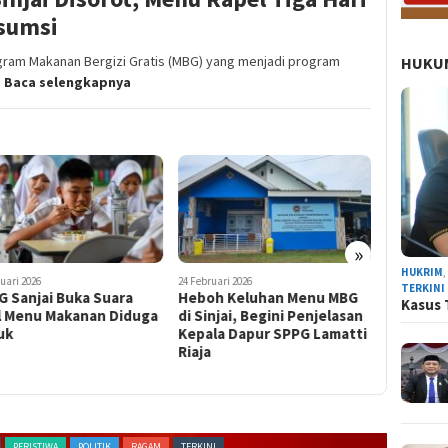
sumsi
ram Makanan Bergizi Gratis (MBG) yang menjadi program
HUKUM
i
Baca selengkapnya
»
HUKRIM
uari 2026
24 Februari 2026
29 Januari 20
TERKINI
G Sanjai Buka Suara
Heboh Keluhan Menu MBG
PMII Min
Kasus 
l Menu Makanan Diduga
di Sinjai, Begini Penjelasan
Sanjai B
uk
Kepala Dapur SPPG Lamatti
Makanan
Riaja
Konsums
PERISTIWA
POLITIK
RAGAM
TERKINI
NEWS