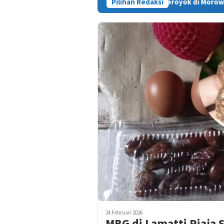
Warga Sinjai Tewas Dikeroyok di Morowali, Ketua DPRD Min
Pilihan Redaksi
24 Februari 2026
MBG di Lamatti Riaja S