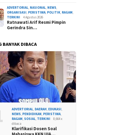
ADVERTORIAL
,
NASIONAL
,
NEWS
,
ORGANISASI
,
PERISTIWA
,
POLITIK
,
RAGAM
,
TERKINI
4 Agustus 2026
Ratnawati Arif Resmi Pimpin
Gerindra Sin…
G BANYAK DIBACA
1
ADVERTORIAL
,
DAERAH
,
EDUKASI
,
NEWS
,
PENDIDIKAN
,
PERISTIWA
,
RAGAM
,
SOSIAL
,
TERKINI
8,664 x
dibaca
Klarifikasi Dosen Soal
Mahasiswa KKN UIA…