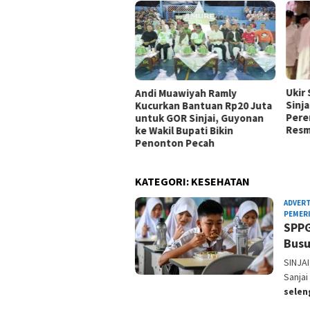
Ukir
Andi Muawiyah Ramly
Sinja
Kucurkan Bantuan Rp20 Juta
Pere
untuk GOR Sinjai, Guyonan
Resm
ke Wakil Bupati Bikin
Penonton Pecah
KATEGORI:
KESEHATAN
ADVER
PEMER
SPPG
Bus
SINJAI
Sanjai
sele