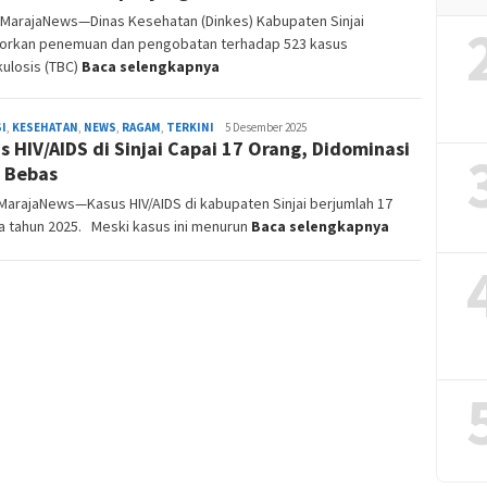
, MarajaNews—Dinas Kesehatan (Dinkes) Kabupaten Sinjai
orkan penemuan dan pengobatan terhadap 523 kasus
ulosis (TBC)
Baca selengkapnya
I
,
KESEHATAN
,
NEWS
,
RAGAM
,
TERKINI
Admin
5 Desember 2025
s HIV/AIDS di Sinjai Capai 17 Orang, Didominasi
Redaksi
 Bebas
,MarajaNews—Kasus HIV/AIDS di kabupaten Sinjai berjumlah 17
a tahun 2025. Meski kasus ini menurun
Baca selengkapnya