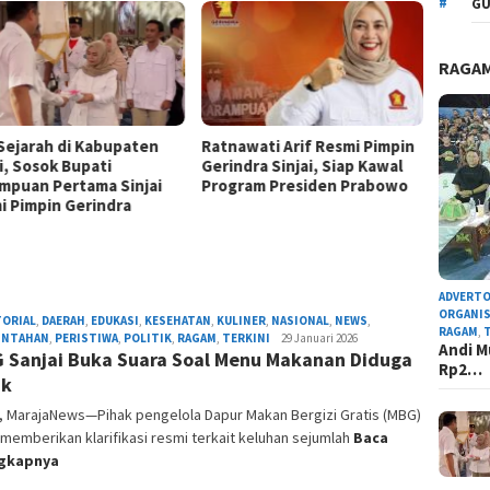
GU
RAGA
 Sejarah di Kabupaten
Ratnawati Arif Resmi Pimpin
i, Sosok Bupati
Gerindra Sinjai, Siap Kawal
mpuan Pertama Sinjai
Program Presiden Prabowo
i Pimpin Gerindra
ADVERTO
ORGANIS
TORIAL
,
DAERAH
,
EDUKASI
,
KESEHATAN
,
KULINER
,
NASIONAL
,
NEWS
,
RAGAM
,
INTAHAN
,
PERISTIWA
,
POLITIK
,
RAGAM
,
TERKINI
Admin
29 Januari 2026
Andi M
 Sanjai Buka Suara Soal Menu Makanan Diduga
Redaksi
Rp2…
uk
, MarajaNews—Pihak pengelola Dapur Makan Bergizi Gratis (MBG)
 memberikan klarifikasi resmi terkait keluhan sejumlah
Baca
ngkapnya