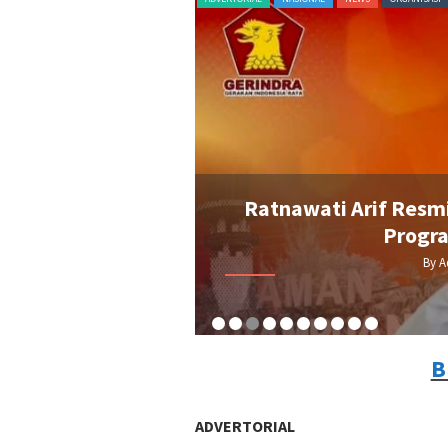
Bupati Perempuan
Ratnawati Arif Resmi
rindra
Progr
By A
B
ADVERTORIAL