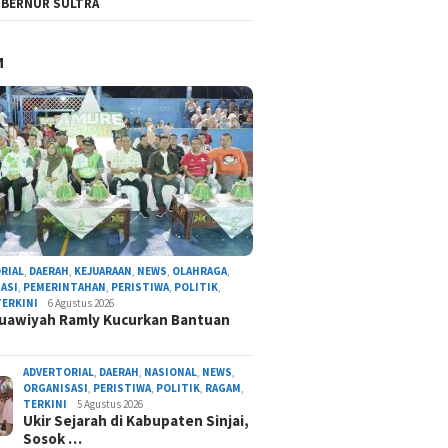
BERNUR SULTRA
M
RIAL
,
DAERAH
,
KEJUARAAN
,
NEWS
,
OLAHRAGA
,
ASI
,
PEMERINTAHAN
,
PERISTIWA
,
POLITIK
,
TERKINI
6 Agustus 2026
uawiyah Ramly Kucurkan Bantuan
ADVERTORIAL
,
DAERAH
,
NASIONAL
,
NEWS
,
ORGANISASI
,
PERISTIWA
,
POLITIK
,
RAGAM
,
TERKINI
5 Agustus 2026
Ukir Sejarah di Kabupaten Sinjai,
Sosok …