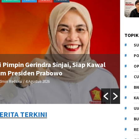
TOPIK
SU
PO
 Pimpin Gerindra Sinjai, Siap Kawal
OP
am Presiden Prabowo
CU
dmin Redaksi
/ 4 Agustus 2026
BN
KA
UI
ERITA TERKINI
BU
RE