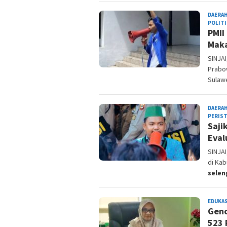
DAERA
POLITI
PMII
Maka
SINJA
Prabow
Sulaw
DAERA
PERIS
Saji
Eval
SINJA
di Kab
sele
EDUKAS
Genc
523 