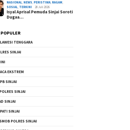
NASIONAL
,
NEWS
,
PERISTIWA
,
RAGAM
,
SOSIAL
,
TERKINI
28 Juli 2026
Isyal Aprisal Pemuda Sinjai Soroti
Dugaa…
 POPULER
LAWESI TENGGARA
LRES SINJAI
DEMA UIAD Serahkan Petisi Kenaikan Dana Ope
INI
Ormawa, Wakil Rektor III Siap Bawa ke Rapa
ACA EKSTREM
By Admin Redaksi
/ 3 Agustus 2026
PB SINJAI
POLRES SINJAI
AD SINJAI
PATI SINJAI
SMOB POLRES SINJAI