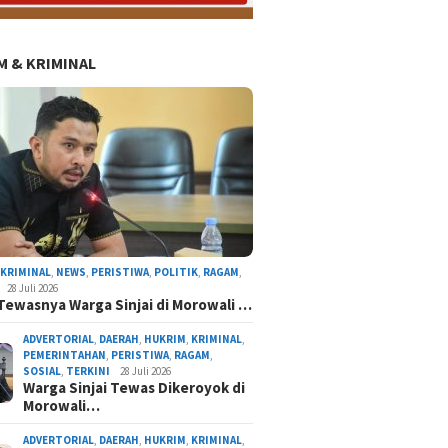
 & KRIMINAL
,
KRIMINAL
,
NEWS
,
PERISTIWA
,
POLITIK
,
RAGAM
,
26
9 Mei 2026
18 Juni 2026
28 Juli 2026
ta BGN Tutup SPPG
Pecah Rekor! Puluhan Ribu
Pasien Lemas
Tewasnya Warga Sinjai di Morowali …
untut Sajikan
Peserta Jalan Sehat
Ditolak IGD 
 Tak Layak
Hardiknas 2026 Jadi Bukti
Samaenre Kar
ADVERTORIAL
,
DAERAH
,
HUKRIM
,
KRIMINAL
,
i
Solidnya Insan Pendidikan
Hari Sakit’
PEMERINTAHAN
,
PERISTIWA
,
RAGAM
,
Sinjai
SOSIAL
,
TERKINI
28 Juli 2026
Warga Sinjai Tewas Dikeroyok di
Morowali…
ADVERTORIAL
,
DAERAH
,
HUKRIM
,
KRIMINAL
,