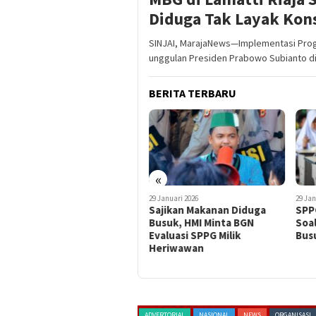
Diduga Tak Layak Kon
SINJAI, MarajaNews—Implementasi Prog
unggulan Presiden Prabowo Subianto d
BERITA TERBARU
«
14 Februari 2026
29 Januari 2026
29 Jan
Hantam Truk Parkir di Sinjai
Sajikan Makanan Diduga
SPP
Selatan, Pengendara Motor
Busuk, HMI Minta BGN
Soa
Supra Tewas
Evaluasi SPPG Milik
Bus
Heriwawan
AGAM
TERKINI
ADVERTORIAL
NASIONAL
NEWS
ORGANISASI