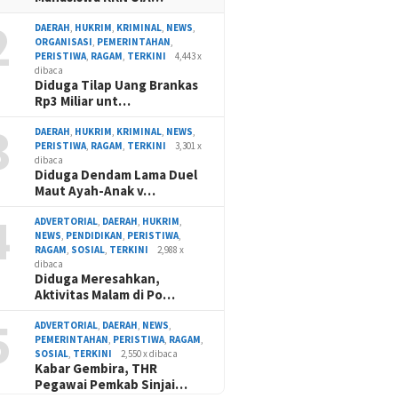
2
DAERAH
,
HUKRIM
,
KRIMINAL
,
NEWS
,
ORGANISASI
,
PEMERINTAHAN
,
PERISTIWA
,
RAGAM
,
TERKINI
4,443 x
dibaca
Diduga Tilap Uang Brankas
Rp3 Miliar unt…
3
DAERAH
,
HUKRIM
,
KRIMINAL
,
NEWS
,
PERISTIWA
,
RAGAM
,
TERKINI
3,301 x
dibaca
Diduga Dendam Lama Duel
Maut Ayah-Anak v…
4
ADVERTORIAL
,
DAERAH
,
HUKRIM
,
NEWS
,
PENDIDIKAN
,
PERISTIWA
,
RAGAM
,
SOSIAL
,
TERKINI
2,988 x
dibaca
Diduga Meresahkan,
Aktivitas Malam di Po…
5
ADVERTORIAL
,
DAERAH
,
NEWS
,
PEMERINTAHAN
,
PERISTIWA
,
RAGAM
,
SOSIAL
,
TERKINI
2,550 x dibaca
Kabar Gembira, THR
Pegawai Pemkab Sinjai…