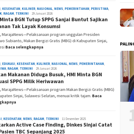
H
,
KESEHATAN
,
KULINER
,
NASIONAL
,
NEWS
,
PEMERINTAHAN
,
PERISTIWA
,
K
,
RAGAM
,
TERKINI
Admin
29 Januari 2026
 Minta BGN Tutup SPPG Sanjai Buntut Sajikan
Redaksi
nan Tak Layak Konsumsi
I, MarajaNews—Pelaksanaan program unggulan Presiden
o Subianto, Makan Bergizi Gratis (MBG) di Kabupaten Sinjai,
PALIN
esi
Baca selengkapnya
H
,
EDUKASI
,
KESEHATAN
,
KULINER
,
NASIONAL
,
NEWS
,
PEMERINTAHAN
,
TIWA
,
RAGAM
,
TERKINI
Admin
29 Januari 2026
kan Makanan Diduga Busuk, HMI Minta BGN
Redaksi
uasi SPPG Milik Heriwawan
I, MarajaNews—Pelaksanaan program Makan Bergizi Gratis (MBG)
upaten Sinjai, Sulawesi Selatan, menuai kritik tajam.
Baca
ngkapnya
I
,
KESEHATAN
,
NEWS
,
RAGAM
,
TERKINI
Admin
11 Desember 2025
arkan Active Case Finding, Dinkes Sinjai Catat
Redaksi
Pasien TBC Sepanjang 2025