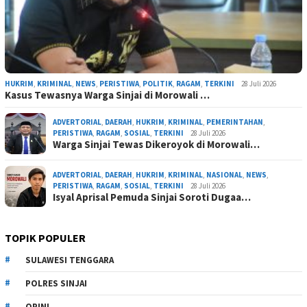
HUKRIM
,
KRIMINAL
,
NEWS
,
PERISTIWA
,
POLITIK
,
RAGAM
,
TERKINI
28 Juli 2026
Kasus Tewasnya Warga Sinjai di Morowali …
ADVERTORIAL
,
DAERAH
,
HUKRIM
,
KRIMINAL
,
PEMERINTAHAN
,
PERISTIWA
,
RAGAM
,
SOSIAL
,
TERKINI
28 Juli 2026
Warga Sinjai Tewas Dikeroyok di Morowali…
ADVERTORIAL
,
DAERAH
,
HUKRIM
,
KRIMINAL
,
NASIONAL
,
NEWS
,
PERISTIWA
,
RAGAM
,
SOSIAL
,
TERKINI
28 Juli 2026
Isyal Aprisal Pemuda Sinjai Soroti Dugaa…
TOPIK POPULER
SULAWESI TENGGARA
POLRES SINJAI
OPINI