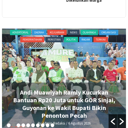
Dikeluhkan Warga
ADVERTORIAL
DAERAH
NASIONAL
NEWS
ORGANISASI
PERISTIWA
POLITIK
RAGAM
TERKINI
Ukir Sejarah di Kabupaten Sinjai,
Sosok Bupati Perempuan Pertama
Sinjai Resmi Pimpin Gerindra
By Admin Redaksi
/ 5 Agustus 2026