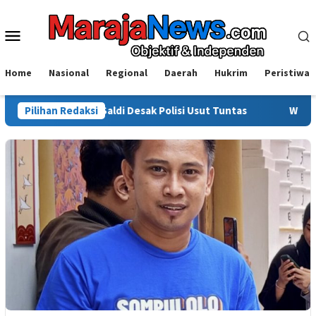
Loncat
ke
Menu
konten
Mobile
Home
Nasional
Regional
Daerah
Hukrim
Peristiwa
ot, Saldi Desak Polisi Usut Tuntas
Pilihan Redaksi
Warga Sinjai Tewas Di