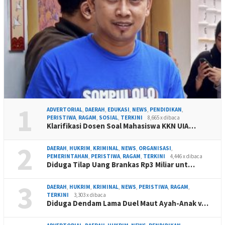
1
ADVERTORIAL
,
DAERAH
,
EDUKASI
,
NEWS
,
PENDIDIKAN
,
PERISTIWA
,
RAGAM
,
SOSIAL
,
TERKINI
8,665 x dibaca
Klarifikasi Dosen Soal Mahasiswa KKN UIA…
2
DAERAH
,
HUKRIM
,
KRIMINAL
,
NEWS
,
ORGANISASI
,
PEMERINTAHAN
,
PERISTIWA
,
RAGAM
,
TERKINI
4,446 x dibaca
Diduga Tilap Uang Brankas Rp3 Miliar unt…
3
DAERAH
,
HUKRIM
,
KRIMINAL
,
NEWS
,
PERISTIWA
,
RAGAM
,
TERKINI
3,303 x dibaca
Diduga Dendam Lama Duel Maut Ayah-Anak v…