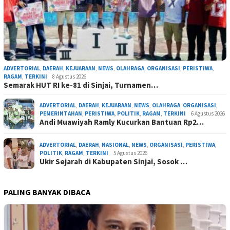
ADVERTORIAL
,
DAERAH
,
KEJUARAAN
,
NEWS
,
OLAHRAGA
,
ORGANISASI
,
PERISTIWA
,
RAGAM
,
TERKINI
8 Agustus 2026
Semarak HUT RI ke-81 di Sinjai, Turnamen…
ADVERTORIAL
,
DAERAH
,
KEJUARAAN
,
NEWS
,
OLAHRAGA
,
ORGANISASI
,
PEMERINTAHAN
,
PERISTIWA
,
POLITIK
,
RAGAM
,
TERKINI
6 Agustus 2026
Andi Muawiyah Ramly Kucurkan Bantuan Rp2…
ADVERTORIAL
,
DAERAH
,
NASIONAL
,
NEWS
,
ORGANISASI
,
PERISTIWA
,
POLITIK
,
RAGAM
,
TERKINI
5 Agustus 2026
Ukir Sejarah di Kabupaten Sinjai, Sosok …
PALING BANYAK DIBACA