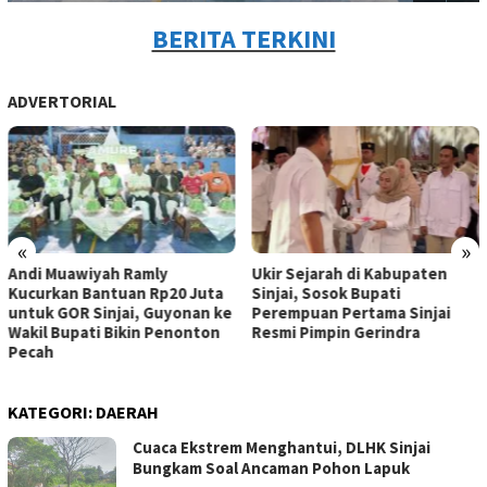
BERITA TERKINI
ADVERTORIAL
«
»
Andi Muawiyah Ramly
Ukir Sejarah di Kabupaten
Kucurkan Bantuan Rp20 Juta
Sinjai, Sosok Bupati
untuk GOR Sinjai, Guyonan ke
Perempuan Pertama Sinjai
Wakil Bupati Bikin Penonton
Resmi Pimpin Gerindra
Pecah
KATEGORI:
DAERAH
Cuaca Ekstrem Menghantui, DLHK Sinjai
Bungkam Soal Ancaman Pohon Lapuk