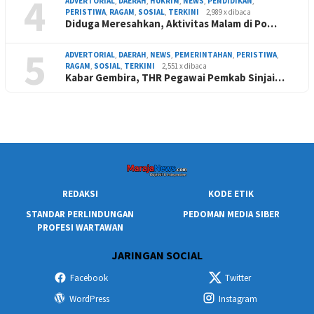
4
ADVERTORIAL
,
DAERAH
,
HUKRIM
,
NEWS
,
PENDIDIKAN
,
PERISTIWA
,
RAGAM
,
SOSIAL
,
TERKINI
2,989 x dibaca
Diduga Meresahkan, Aktivitas Malam di Po…
5
ADVERTORIAL
,
DAERAH
,
NEWS
,
PEMERINTAHAN
,
PERISTIWA
,
RAGAM
,
SOSIAL
,
TERKINI
2,551 x dibaca
Kabar Gembira, THR Pegawai Pemkab Sinjai…
REDAKSI
KODE ETIK
STANDAR PERLINDUNGAN
PEDOMAN MEDIA SIBER
PROFESI WARTAWAN
JARINGAN SOCIAL
Facebook
Twitter
WordPress
Instagram