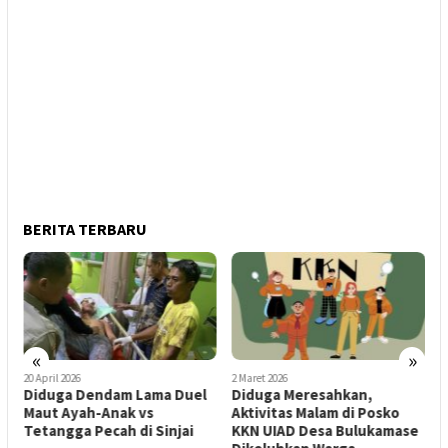
BERITA TERBARU
«
»
20 April 2026
2 Maret 2026
5
Diduga Dendam Lama Duel
Diduga Meresahkan,
K
Maut Ayah-Anak vs
Aktivitas Malam di Posko
P
Tetangga Pecah di Sinjai
KKN UIAD Desa Bulukamase
B