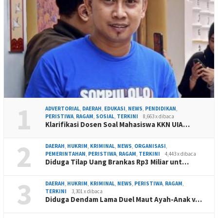
1
ADVERTORIAL
,
DAERAH
,
EDUKASI
,
NEWS
,
PENDIDIKAN
,
PERISTIWA
,
RAGAM
,
SOSIAL
,
TERKINI
8,663 x dibaca
Klarifikasi Dosen Soal Mahasiswa KKN UIA…
2
DAERAH
,
HUKRIM
,
KRIMINAL
,
NEWS
,
ORGANISASI
,
PEMERINTAHAN
,
PERISTIWA
,
RAGAM
,
TERKINI
4,443 x dibaca
Diduga Tilap Uang Brankas Rp3 Miliar unt…
3
DAERAH
,
HUKRIM
,
KRIMINAL
,
NEWS
,
PERISTIWA
,
RAGAM
,
TERKINI
3,301 x dibaca
Diduga Dendam Lama Duel Maut Ayah-Anak v…