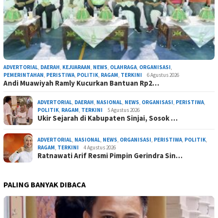
ADVERTORIAL
,
DAERAH
,
KEJUARAAN
,
NEWS
,
OLAHRAGA
,
ORGANISASI
,
PEMERINTAHAN
,
PERISTIWA
,
POLITIK
,
RAGAM
,
TERKINI
6 Agustus 2026
Andi Muawiyah Ramly Kucurkan Bantuan Rp2…
ADVERTORIAL
,
DAERAH
,
NASIONAL
,
NEWS
,
ORGANISASI
,
PERISTIWA
,
POLITIK
,
RAGAM
,
TERKINI
5 Agustus 2026
Ukir Sejarah di Kabupaten Sinjai, Sosok …
ADVERTORIAL
,
NASIONAL
,
NEWS
,
ORGANISASI
,
PERISTIWA
,
POLITIK
,
RAGAM
,
TERKINI
4 Agustus 2026
Ratnawati Arif Resmi Pimpin Gerindra Sin…
PALING BANYAK DIBACA