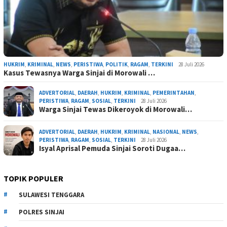
HUKRIM
,
KRIMINAL
,
NEWS
,
PERISTIWA
,
POLITIK
,
RAGAM
,
TERKINI
28 Juli 2026
Kasus Tewasnya Warga Sinjai di Morowali …
ADVERTORIAL
,
DAERAH
,
HUKRIM
,
KRIMINAL
,
PEMERINTAHAN
,
PERISTIWA
,
RAGAM
,
SOSIAL
,
TERKINI
28 Juli 2026
Warga Sinjai Tewas Dikeroyok di Morowali…
ADVERTORIAL
,
DAERAH
,
HUKRIM
,
KRIMINAL
,
NASIONAL
,
NEWS
,
PERISTIWA
,
RAGAM
,
SOSIAL
,
TERKINI
28 Juli 2026
Isyal Aprisal Pemuda Sinjai Soroti Dugaa…
TOPIK POPULER
SULAWESI TENGGARA
POLRES SINJAI