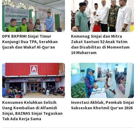
DPK BKPRMI Sinjai Timur
Kemenag Sinjai dan Mitra
Kunjungi Dua TPA, Serahkan
Zakat Santuni 52 Anak Yatim
Ijazah dan Wakaf Al-Qur’an
dan Disabilitas di Momentum
10 Muharram
Konsumen Keluhkan Selisih
Investasi Akhlak, Pemkab Sinjai
Uang Kembalian di Alfamidi
Sukseskan Khotmil Qur’an 2026
Sinjai, BAZNAS Sinjai Tegaskan
Tak Ada Kerja Sama