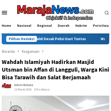
Loncat
ke
Menu
konten
Mobile
Home
Nasional
Regional
Daerah
Hukrim
Peristiwa
di Desak Polisi Usut Tuntas
Pilihan Redaksi
Warga Sinjai Tewas Dikeroyo
Beranda
Keagamaan
Wahdah Islamiyah Hadirkan Masjid
Utsman bin Affan di Langguli, Warga Kini
Bisa Tarawih dan Salat Berjamaah
Admin Redaksi
11 Maret 2026
230 x dibaca