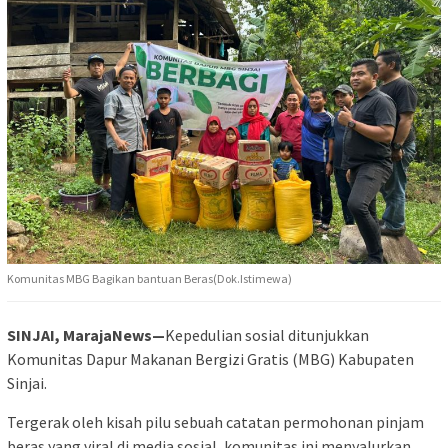
Komunitas MBG Bagikan bantuan Beras(Dok.Istimewa)
SINJAI, MarajaNews—
Kepedulian sosial ditunjukkan
Komunitas Dapur Makanan Bergizi Gratis (MBG) Kabupaten
Sinjai.
‎‎Tergerak oleh kisah pilu sebuah catatan permohonan pinjam
beras yang viral di media sosial, komunitas ini menyalurkan