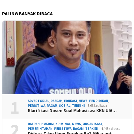
PALING BANYAK DIBACA
1
ADVERTORIAL
,
DAERAH
,
EDUKASI
,
NEWS
,
PENDIDIKAN
,
PERISTIWA
,
RAGAM
,
SOSIAL
,
TERKINI
8,663 x dibaca
Klarifikasi Dosen Soal Mahasiswa KKN UIA…
2
DAERAH
,
HUKRIM
,
KRIMINAL
,
NEWS
,
ORGANISASI
,
PEMERINTAHAN
,
PERISTIWA
,
RAGAM
,
TERKINI
4,443 x dibaca
Diduga Tilap Uang Brankas Rp3 Miliar unt…