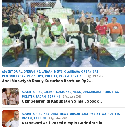
ADVERTORIAL
,
DAERAH
,
KEJUARAAN
,
NEWS
,
OLAHRAGA
,
ORGANISASI
,
PEMERINTAHAN
,
PERISTIWA
,
POLITIK
,
RAGAM
,
TERKINI
6 Agustus 2026
Andi Muawiyah Ramly Kucurkan Bantuan Rp2…
ADVERTORIAL
,
DAERAH
,
NASIONAL
,
NEWS
,
ORGANISASI
,
PERISTIWA
,
POLITIK
,
RAGAM
,
TERKINI
5 Agustus 2026
Ukir Sejarah di Kabupaten Sinjai, Sosok …
ADVERTORIAL
,
NASIONAL
,
NEWS
,
ORGANISASI
,
PERISTIWA
,
POLITIK
,
RAGAM
,
TERKINI
4 Agustus 2026
Ratnawati Arif Resmi Pimpin Gerindra Sin…