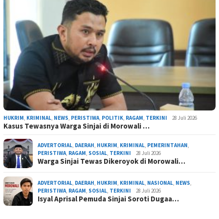
HUKRIM
,
KRIMINAL
,
NEWS
,
PERISTIWA
,
POLITIK
,
RAGAM
,
TERKINI
28 Juli 2026
Kasus Tewasnya Warga Sinjai di Morowali …
ADVERTORIAL
,
DAERAH
,
HUKRIM
,
KRIMINAL
,
PEMERINTAHAN
,
PERISTIWA
,
RAGAM
,
SOSIAL
,
TERKINI
28 Juli 2026
Warga Sinjai Tewas Dikeroyok di Morowali…
ADVERTORIAL
,
DAERAH
,
HUKRIM
,
KRIMINAL
,
NASIONAL
,
NEWS
,
PERISTIWA
,
RAGAM
,
SOSIAL
,
TERKINI
28 Juli 2026
Isyal Aprisal Pemuda Sinjai Soroti Dugaa…