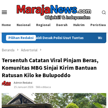
Loncat
ke
Menu
konten
Mobile
Home
Nasional
Regional
Daerah
Hukrim
Peristiwa
i Desak Polisi Usut Tuntas
Pilihan Redaksi
Warga Sinjai Tewas Dikeroyok
Beranda
Advertorial
Tersentuh Catatan Viral Pinjam Beras,
Komunitas MBG Sinjai Kirim Bantuan
Ratusan Kilo ke Bulupoddo
Admin Redaksi
15 Januari 2026
566 x dibaca