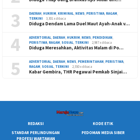
3
DAERAH
,
HUKRIM
,
KRIMINAL
,
NEWS
,
PERISTIWA
,
RAGAM
,
TERKINI
3,301 x dibaca
Diduga Dendam Lama Duel Maut Ayah-Anak v…
4
ADVERTORIAL
,
DAERAH
,
HUKRIM
,
NEWS
,
PENDIDIKAN
,
PERISTIWA
,
RAGAM
,
SOSIAL
,
TERKINI
2,987 x dibaca
Diduga Meresahkan, Aktivitas Malam di Po…
5
ADVERTORIAL
,
DAERAH
,
NEWS
,
PEMERINTAHAN
,
PERISTIWA
,
RAGAM
,
SOSIAL
,
TERKINI
2,550 x dibaca
Kabar Gembira, THR Pegawai Pemkab Sinjai…
REDAKSI
KODE ETIK
STANDAR PERLINDUNGAN
PEDOMAN MEDIA SIBER
PROFESI WARTAWAN