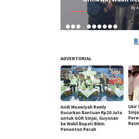
By A
B
ADVERTORIAL
Ukir
Andi Muawiyah Ramly
Sinja
Kucurkan Bantuan Rp20 Juta
Pere
untuk GOR Sinjai, Guyonan
Resm
ke Wakil Bupati Bikin
Penonton Pecah