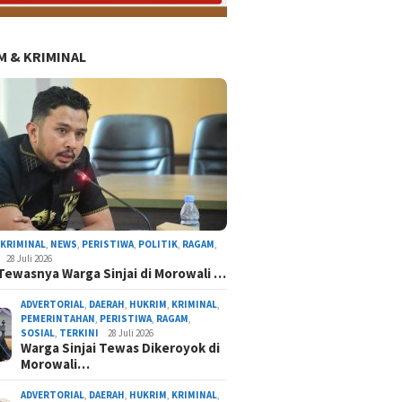
 & KRIMINAL
,
KRIMINAL
,
NEWS
,
PERISTIWA
,
POLITIK
,
RAGAM
,
28 Juli 2026
Tewasnya Warga Sinjai di Morowali …
ADVERTORIAL
,
DAERAH
,
HUKRIM
,
KRIMINAL
,
PEMERINTAHAN
,
PERISTIWA
,
RAGAM
,
SOSIAL
,
TERKINI
28 Juli 2026
Warga Sinjai Tewas Dikeroyok di
Morowali…
Tinggalkan Sejenak Panen Padi, Warga Dusun 
Kompak Kerja Bakti Bersihkan Lingkung
ADVERTORIAL
,
DAERAH
,
HUKRIM
,
KRIMINAL
,