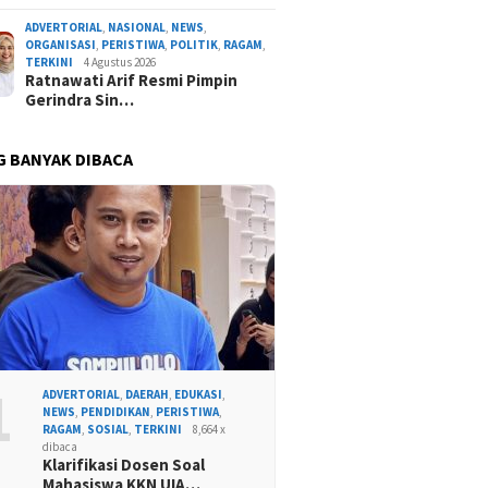
ADVERTORIAL
,
NASIONAL
,
NEWS
,
ORGANISASI
,
PERISTIWA
,
POLITIK
,
RAGAM
,
TERKINI
4 Agustus 2026
Ratnawati Arif Resmi Pimpin
Gerindra Sin…
G BANYAK DIBACA
1
ADVERTORIAL
,
DAERAH
,
EDUKASI
,
NEWS
,
PENDIDIKAN
,
PERISTIWA
,
RAGAM
,
SOSIAL
,
TERKINI
8,664 x
dibaca
Klarifikasi Dosen Soal
Mahasiswa KKN UIA…