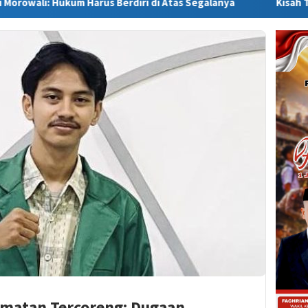
 Harus Berdiri di Atas Segalanya
Kisah Tragis Setiawan: 
matan Tercoreng: Dugaan