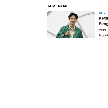
TAG:
TNI AU
OPINI
A
Keti
R
Peng
OPINI
tiga 