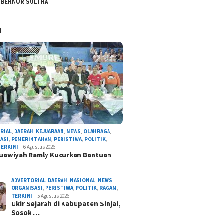
BERNUR SULTRA
M
RIAL
,
DAERAH
,
KEJUARAAN
,
NEWS
,
OLAHRAGA
,
ASI
,
PEMERINTAHAN
,
PERISTIWA
,
POLITIK
,
TERKINI
6 Agustus 2026
uawiyah Ramly Kucurkan Bantuan
ADVERTORIAL
,
DAERAH
,
NASIONAL
,
NEWS
,
ORGANISASI
,
PERISTIWA
,
POLITIK
,
RAGAM
,
TERKINI
5 Agustus 2026
Ukir Sejarah di Kabupaten Sinjai,
Sosok …