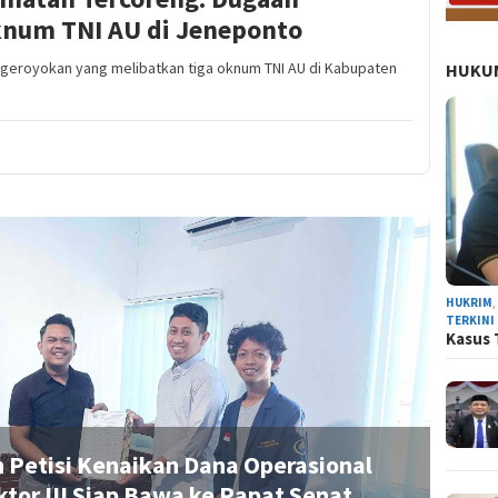
num TNI AU di Jeneponto
geroyokan yang melibatkan tiga oknum TNI AU di Kabupaten
HUKUM
NEWS
HUKRIM
TERKINI
Kasus 
kolah Rakyat di Sinjai Diduga Curi
res Sinjai Bergerak Cepat Ringkus