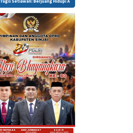
Berjuang Hidupi Adik-Adik, Pulang Tinggal Nama Usai Dikeroyok M