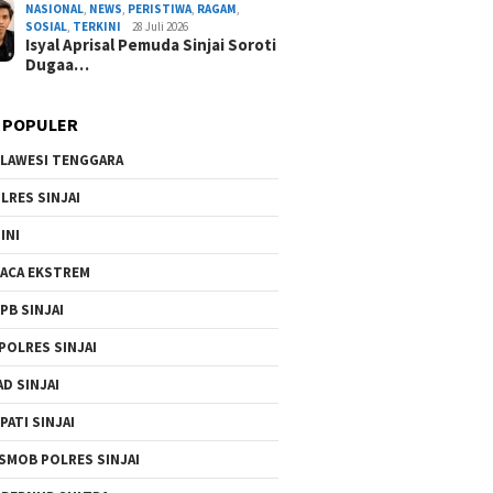
NASIONAL
,
NEWS
,
PERISTIWA
,
RAGAM
,
By Admin Redaksi
/ 2 Agustus 2026
SOSIAL
,
TERKINI
28 Juli 2026
Isyal Aprisal Pemuda Sinjai Soroti
Dugaa…
 POPULER
LAWESI TENGGARA
LRES SINJAI
INI
ACA EKSTREM
PB SINJAI
POLRES SINJAI
AD SINJAI
PATI SINJAI
SMOB POLRES SINJAI