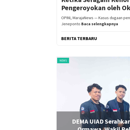
Pengeroyokan oleh Ok
OPINI, MarajaNews — Kasus dugaan pen
Jeneponto
Baca selengkapnya
BERITA TERBARU
NEWS
na Operasional
Konsultan Proyek Se
e Rapat Senat
Laptop, Resmob Pol