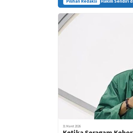
Pemuda Sinjai Soroti Dugaan Main Hakim Sendiri di Morowali: Hukum
Pilihan Redaksi
31 Maret 2026
Ketika Seragam Kehor