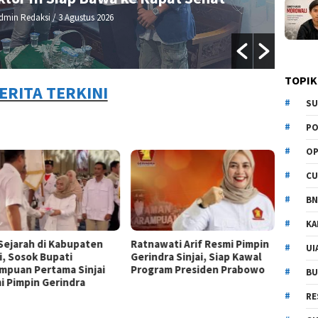
Pelaku
dmin Redaksi
/ 2 Agustus 2026
TOPIK
ERITA TERKINI
SU
PO
OP
CU
BN
KA
 Sejarah di Kabupaten
Ratnawati Arif Resmi Pimpin
UI
i, Sosok Bupati
Gerindra Sinjai, Siap Kawal
mpuan Pertama Sinjai
Program Presiden Prabowo
BU
i Pimpin Gerindra
RE