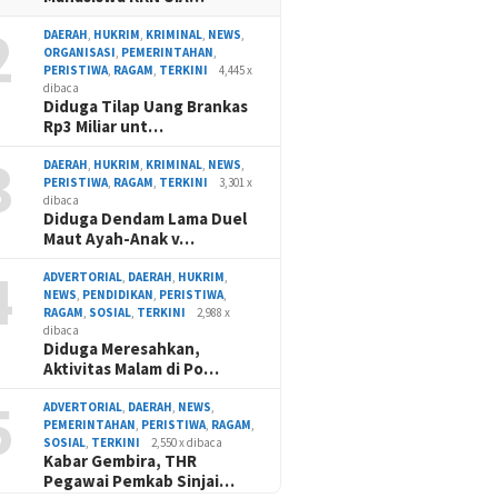
2
DAERAH
,
HUKRIM
,
KRIMINAL
,
NEWS
,
ORGANISASI
,
PEMERINTAHAN
,
PERISTIWA
,
RAGAM
,
TERKINI
4,445 x
dibaca
Diduga Tilap Uang Brankas
Rp3 Miliar unt…
3
DAERAH
,
HUKRIM
,
KRIMINAL
,
NEWS
,
PERISTIWA
,
RAGAM
,
TERKINI
3,301 x
dibaca
Diduga Dendam Lama Duel
Maut Ayah-Anak v…
4
ADVERTORIAL
,
DAERAH
,
HUKRIM
,
NEWS
,
PENDIDIKAN
,
PERISTIWA
,
RAGAM
,
SOSIAL
,
TERKINI
2,988 x
dibaca
Diduga Meresahkan,
Aktivitas Malam di Po…
5
ADVERTORIAL
,
DAERAH
,
NEWS
,
PEMERINTAHAN
,
PERISTIWA
,
RAGAM
,
SOSIAL
,
TERKINI
2,550 x dibaca
Kabar Gembira, THR
Pegawai Pemkab Sinjai…