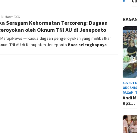
GU
dmin
31 Maret 2026
RAGA
ka Seragam Kehormatan Tercoreng: Dugaan
edaksi
eroyokan oleh Oknum TNI AU di Jeneponto
, MarajaNews — Kasus dugaan pengeroyokan yang melibatkan
oknum TNI AU di Kabupaten Jeneponto
Baca selengkapnya
ADVERTO
ORGANIS
RAGAM
,
Andi M
Rp2…