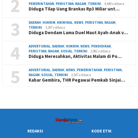
2
PEMERINTAHAN
,
PERISTIWA
,
RAGAM
,
TERKINI
4,440 x dibaca
Diduga Tilap Uang Brankas Rp3 Miliar unt…
3
DAERAH
,
HUKRIM
,
KRIMINAL
,
NEWS
,
PERISTIWA
,
RAGAM
,
TERKINI
3,297 x dibaca
Diduga Dendam Lama Duel Maut Ayah-Anak v…
4
ADVERTORIAL
,
DAERAH
,
HUKRIM
,
NEWS
,
PENDIDIKAN
,
PERISTIWA
,
RAGAM
,
SOSIAL
,
TERKINI
2,981 x dibaca
Diduga Meresahkan, Aktivitas Malam di Po…
5
ADVERTORIAL
,
DAERAH
,
NEWS
,
PEMERINTAHAN
,
PERISTIWA
,
RAGAM
,
SOSIAL
,
TERKINI
2,547 x dibaca
Kabar Gembira, THR Pegawai Pemkab Sinjai…
REDAKSI
KODE ETIK