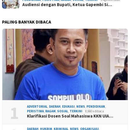
Audiensi dengan Bupati, Ketua Gapembi Si…
PALING BANYAK DIBACA
1
ADVERTORIAL
,
DAERAH
,
EDUKASI
,
NEWS
,
PENDIDIKAN
,
PERISTIWA
,
RAGAM
,
SOSIAL
,
TERKINI
8,660 x dibaca
Klarifikasi Dosen Soal Mahasiswa KKN UIA…
DAERAH
,
HUKRIM
,
KRIMINAL
,
NEWS
,
ORGANISASI
,