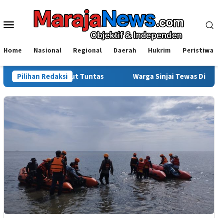
Loncat
ke
Menu
konten
Mobile
Home
Nasional
Regional
Daerah
Hukrim
Peristiwa
lisi Usut Tuntas
Pilihan Redaksi
Warga Sinjai Tewas Dikeroyok di Morowa