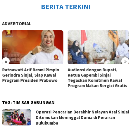
BERITA TERKINI
ADVERTORIAL
«
»
Ratnawati Arif Resmi Pimpin
Audiensi dengan Bupati,
Gerindra Sinjai, Siap Kawal
Ketua Gapembi Sinjai
Program Presiden Prabowo
Tegaskan Komitmen Kawal
Program Makan Bergizi Gratis
TAG:
TIM SAR GABUNGAN
Operasi Pencarian Berakhir Nelayan Asal Sinjai
Ditemukan Meninggal Dunia di Perairan
Bulukumba