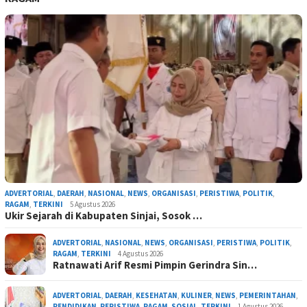
ADVERTORIAL
,
DAERAH
,
NASIONAL
,
NEWS
,
ORGANISASI
,
PERISTIWA
,
POLITIK
,
RAGAM
,
TERKINI
5 Agustus 2026
Ukir Sejarah di Kabupaten Sinjai, Sosok …
ADVERTORIAL
,
NASIONAL
,
NEWS
,
ORGANISASI
,
PERISTIWA
,
POLITIK
,
RAGAM
,
TERKINI
4 Agustus 2026
Ratnawati Arif Resmi Pimpin Gerindra Sin…
ADVERTORIAL
,
DAERAH
,
KESEHATAN
,
KULINER
,
NEWS
,
PEMERINTAHAN
,
PENDIDIKAN
,
PERISTIWA
,
RAGAM
,
SOSIAL
,
TERKINI
1 Agustus 2026