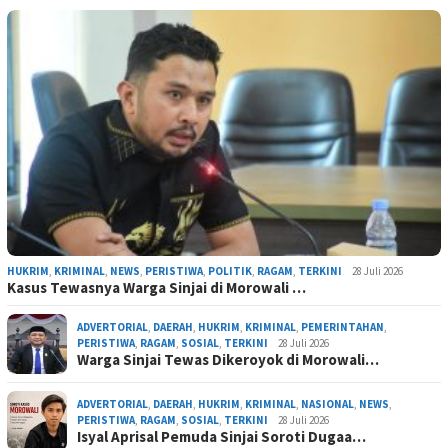
HUKRIM
,
KRIMINAL
,
NEWS
,
PERISTIWA
,
POLITIK
,
RAGAM
,
TERKINI
28 Juli 2026
Kasus Tewasnya Warga Sinjai di Morowali …
ADVERTORIAL
,
DAERAH
,
HUKRIM
,
KRIMINAL
,
PEMERINTAHAN
,
PERISTIWA
,
RAGAM
,
SOSIAL
,
TERKINI
28 Juli 2026
Warga Sinjai Tewas Dikeroyok di Morowali…
ADVERTORIAL
,
DAERAH
,
HUKRIM
,
KRIMINAL
,
NASIONAL
,
NEWS
,
PERISTIWA
,
RAGAM
,
SOSIAL
,
TERKINI
28 Juli 2026
Isyal Aprisal Pemuda Sinjai Soroti Dugaa…