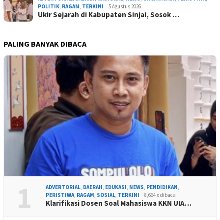
POLITIK
,
RAGAM
,
TERKINI
5 Agustus 2026
Ukir Sejarah di Kabupaten Sinjai, Sosok …
PALING BANYAK DIBACA
1
ADVERTORIAL
,
DAERAH
,
EDUKASI
,
NEWS
,
PENDIDIKAN
,
PERISTIWA
,
RAGAM
,
SOSIAL
,
TERKINI
8,664 x dibaca
Klarifikasi Dosen Soal Mahasiswa KKN UIA…