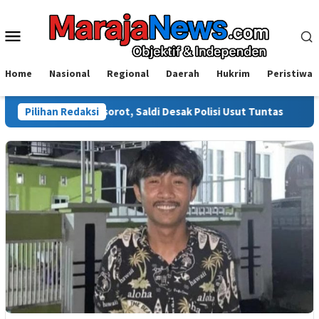
Loncat
ke
Menu
konten
Mobile
Home
Nasional
Regional
Daerah
Hukrim
Peristiwa
wali Disorot, Saldi Desak Polisi Usut Tuntas
Pilihan Redaksi
Warga Sinja