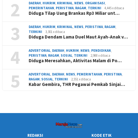
2
DAERAH
,
HUKRIM
,
KRIMINAL
,
NEWS
,
ORGANISASI
,
PEMERINTAHAN
,
PERISTIWA
,
RAGAM
,
TERKINI
4,445 x dibaca
Diduga Tilap Uang Brankas Rp3 Miliar unt…
3
DAERAH
,
HUKRIM
,
KRIMINAL
,
NEWS
,
PERISTIWA
,
RAGAM
,
TERKINI
3,301 x dibaca
Diduga Dendam Lama Duel Maut Ayah-Anak v…
4
ADVERTORIAL
,
DAERAH
,
HUKRIM
,
NEWS
,
PENDIDIKAN
,
PERISTIWA
,
RAGAM
,
SOSIAL
,
TERKINI
2,988 x dibaca
Diduga Meresahkan, Aktivitas Malam di Po…
5
ADVERTORIAL
,
DAERAH
,
NEWS
,
PEMERINTAHAN
,
PERISTIWA
,
RAGAM
,
SOSIAL
,
TERKINI
2,551 x dibaca
Kabar Gembira, THR Pegawai Pemkab Sinjai…
REDAKSI
KODE ETIK