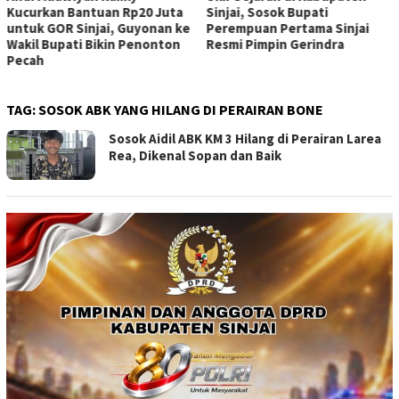
Kucurkan Bantuan Rp20 Juta
Sinjai, Sosok Bupati
untuk GOR Sinjai, Guyonan ke
Perempuan Pertama Sinjai
Wakil Bupati Bikin Penonton
Resmi Pimpin Gerindra
Pecah
TAG:
SOSOK ABK YANG HILANG DI PERAIRAN BONE
Sosok Aidil ABK KM 3 Hilang di Perairan Larea
Rea, Dikenal Sopan dan Baik