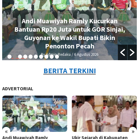
Andi Muawiyah Ramly Kucurkan
Bantuan Rp20 Juta untuk GOR Sinjai,
Guyonan ke Wakil Bupati Bikin
Penonton Pecah
By Admin Redaksi
/ 6 Agustus 2026
BERITA TERKINI
ADVERTORIAL
«
»
Andi Muawiyah Ramly
Ukir Sejarah di Kabupaten