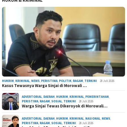
HUKUM & KRIMINAL
HUKRIM
,
KRIMINAL
,
NEWS
,
PERISTIWA
,
POLITIK
,
RAGAM
,
TERKINI
28 Juli 2026
Kasus Tewasnya Warga Sinjai di Morowali …
ADVERTORIAL
,
DAERAH
,
HUKRIM
,
KRIMINAL
,
PEMERINTAHAN
,
PERISTIWA
,
RAGAM
,
SOSIAL
,
TERKINI
28 Juli 2026
Warga Sinjai Tewas Dikeroyok di Morowali…
ADVERTORIAL
,
DAERAH
,
HUKRIM
,
KRIMINAL
,
NASIONAL
,
NEWS
,
PERISTIWA
,
RAGAM
,
SOSIAL
,
TERKINI
28 Juli 2026