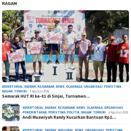
RAGAM
ADVERTORIAL
,
DAERAH
,
KEJUARAAN
,
NEWS
,
OLAHRAGA
,
ORGANISASI
,
PERISTIWA
,
RAGAM
,
TERKINI
8 Agustus 2026
Semarak HUT RI ke-81 di Sinjai, Turnamen…
ADVERTORIAL
,
DAERAH
,
KEJUARAAN
,
NEWS
,
OLAHRAGA
,
ORGANISASI
,
PEMERINTAHAN
,
PERISTIWA
,
POLITIK
,
RAGAM
,
TERKINI
6 Agustus 2026
Andi Muawiyah Ramly Kucurkan Bantuan Rp2…
ADVERTORIAL
,
DAERAH
,
NASIONAL
,
NEWS
,
ORGANISASI
,
PERISTIWA
,