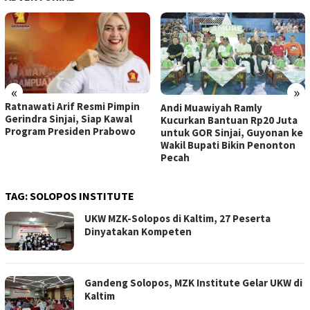
«
»
Ratnawati Arif Resmi Pimpin
Andi Muawiyah Ramly
Gerindra Sinjai, Siap Kawal
Kucurkan Bantuan Rp20 Juta
Program Presiden Prabowo
untuk GOR Sinjai, Guyonan ke
Wakil Bupati Bikin Penonton
Pecah
TAG:
SOLOPOS INSTITUTE
UKW MZK-Solopos di Kaltim, 27 Peserta
Dinyatakan Kompeten
Gandeng Solopos, MZK Institute Gelar UKW di
Kaltim