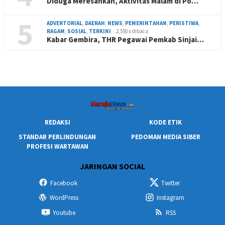
Diduga Meresahkan, Aktivitas Malam di Po…
5
ADVERTORIAL
,
DAERAH
,
NEWS
,
PEMERINTAHAN
,
PERISTIWA
,
RAGAM
,
SOSIAL
,
TERKINI
2,550 x dibaca
Kabar Gembira, THR Pegawai Pemkab Sinjai…
REDAKSI
KODE ETIK
STANDAR PERLINDUNGAN
PEDOMAN MEDIA SIBER
PROFESI WARTAWAN
JARINGAN SOCIAL
Facebook
Twitter
WordPress
Instagram
Youtube
RSS