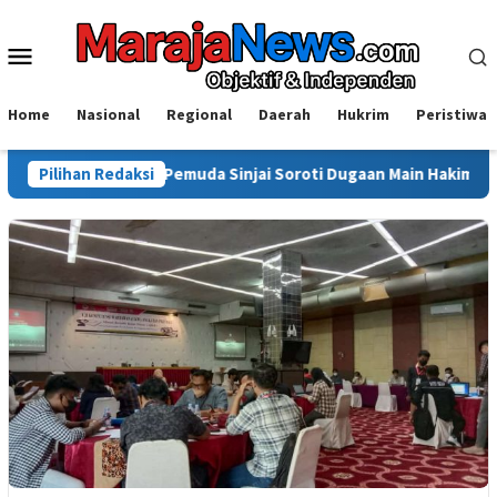
Loncat
ke
Menu
konten
Mobile
Home
Nasional
Regional
Daerah
Hukrim
Peristiwa
 Aprisal Pemuda Sinjai Soroti Dugaan Main Hakim Sendiri di Morow
Pilihan Redaksi