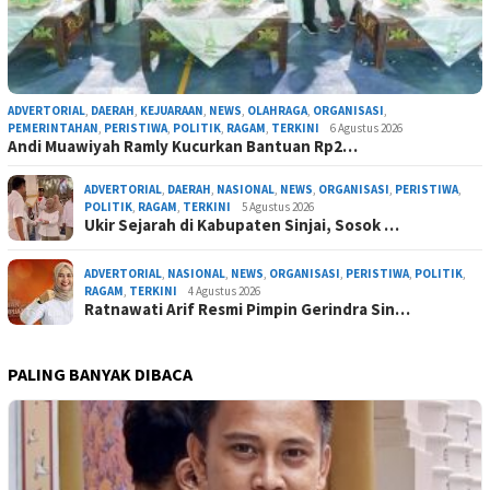
ADVERTORIAL
,
DAERAH
,
KEJUARAAN
,
NEWS
,
OLAHRAGA
,
ORGANISASI
,
PEMERINTAHAN
,
PERISTIWA
,
POLITIK
,
RAGAM
,
TERKINI
6 Agustus 2026
Andi Muawiyah Ramly Kucurkan Bantuan Rp2…
ADVERTORIAL
,
DAERAH
,
NASIONAL
,
NEWS
,
ORGANISASI
,
PERISTIWA
,
POLITIK
,
RAGAM
,
TERKINI
5 Agustus 2026
Ukir Sejarah di Kabupaten Sinjai, Sosok …
ADVERTORIAL
,
NASIONAL
,
NEWS
,
ORGANISASI
,
PERISTIWA
,
POLITIK
,
RAGAM
,
TERKINI
4 Agustus 2026
Ratnawati Arif Resmi Pimpin Gerindra Sin…
PALING BANYAK DIBACA