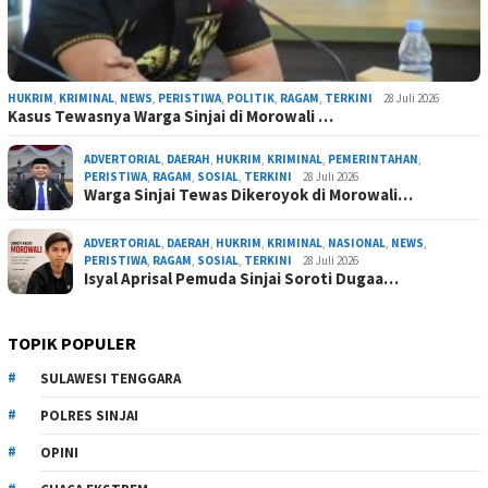
HUKRIM
,
KRIMINAL
,
NEWS
,
PERISTIWA
,
POLITIK
,
RAGAM
,
TERKINI
28 Juli 2026
Kasus Tewasnya Warga Sinjai di Morowali …
ADVERTORIAL
,
DAERAH
,
HUKRIM
,
KRIMINAL
,
PEMERINTAHAN
,
PERISTIWA
,
RAGAM
,
SOSIAL
,
TERKINI
28 Juli 2026
Warga Sinjai Tewas Dikeroyok di Morowali…
ADVERTORIAL
,
DAERAH
,
HUKRIM
,
KRIMINAL
,
NASIONAL
,
NEWS
,
PERISTIWA
,
RAGAM
,
SOSIAL
,
TERKINI
28 Juli 2026
Isyal Aprisal Pemuda Sinjai Soroti Dugaa…
TOPIK POPULER
SULAWESI TENGGARA
POLRES SINJAI
OPINI