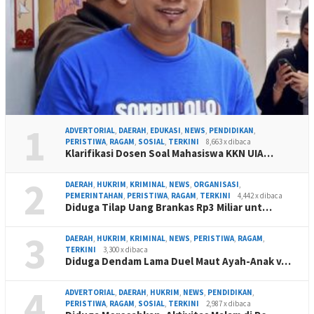
1
ADVERTORIAL
,
DAERAH
,
EDUKASI
,
NEWS
,
PENDIDIKAN
,
PERISTIWA
,
RAGAM
,
SOSIAL
,
TERKINI
8,663 x dibaca
Klarifikasi Dosen Soal Mahasiswa KKN UIA…
2
DAERAH
,
HUKRIM
,
KRIMINAL
,
NEWS
,
ORGANISASI
,
PEMERINTAHAN
,
PERISTIWA
,
RAGAM
,
TERKINI
4,442 x dibaca
Diduga Tilap Uang Brankas Rp3 Miliar unt…
3
DAERAH
,
HUKRIM
,
KRIMINAL
,
NEWS
,
PERISTIWA
,
RAGAM
,
TERKINI
3,300 x dibaca
Diduga Dendam Lama Duel Maut Ayah-Anak v…
4
ADVERTORIAL
,
DAERAH
,
HUKRIM
,
NEWS
,
PENDIDIKAN
,
PERISTIWA
,
RAGAM
,
SOSIAL
,
TERKINI
2,987 x dibaca