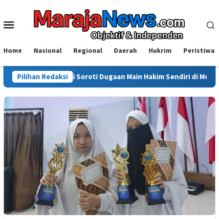
Loncat
ke
Menu
konten
Mobile
Home
Nasional
Regional
Daerah
Hukrim
Peristiwa
uda Sinjai Soroti Dugaan Main Hakim Sendiri di Morowali: Hukum H
Pilihan Redaksi