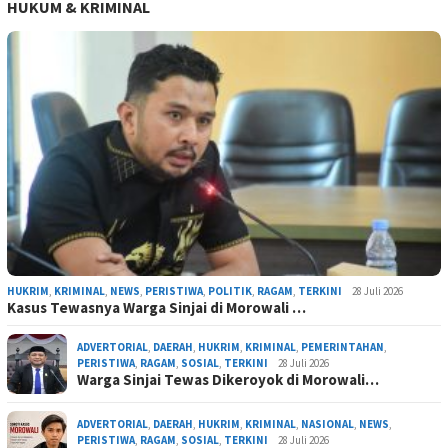
HUKUM & KRIMINAL
HUKRIM
,
KRIMINAL
,
NEWS
,
PERISTIWA
,
POLITIK
,
RAGAM
,
TERKINI
28 Juli 2026
Kasus Tewasnya Warga Sinjai di Morowali …
ADVERTORIAL
,
DAERAH
,
HUKRIM
,
KRIMINAL
,
PEMERINTAHAN
,
PERISTIWA
,
RAGAM
,
SOSIAL
,
TERKINI
28 Juli 2026
Warga Sinjai Tewas Dikeroyok di Morowali…
ADVERTORIAL
,
DAERAH
,
HUKRIM
,
KRIMINAL
,
NASIONAL
,
NEWS
,
PERISTIWA
,
RAGAM
,
SOSIAL
,
TERKINI
28 Juli 2026