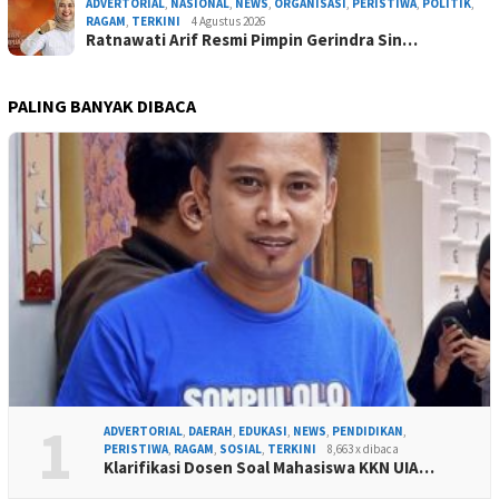
ADVERTORIAL
,
NASIONAL
,
NEWS
,
ORGANISASI
,
PERISTIWA
,
POLITIK
,
RAGAM
,
TERKINI
4 Agustus 2026
Ratnawati Arif Resmi Pimpin Gerindra Sin…
PALING BANYAK DIBACA
1
ADVERTORIAL
,
DAERAH
,
EDUKASI
,
NEWS
,
PENDIDIKAN
,
PERISTIWA
,
RAGAM
,
SOSIAL
,
TERKINI
8,663 x dibaca
Klarifikasi Dosen Soal Mahasiswa KKN UIA…