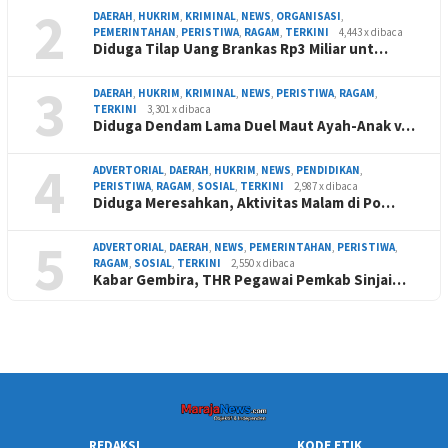
2
DAERAH
,
HUKRIM
,
KRIMINAL
,
NEWS
,
ORGANISASI
,
PEMERINTAHAN
,
PERISTIWA
,
RAGAM
,
TERKINI
4,443 x dibaca
Diduga Tilap Uang Brankas Rp3 Miliar unt…
3
DAERAH
,
HUKRIM
,
KRIMINAL
,
NEWS
,
PERISTIWA
,
RAGAM
,
TERKINI
3,301 x dibaca
Diduga Dendam Lama Duel Maut Ayah-Anak v…
4
ADVERTORIAL
,
DAERAH
,
HUKRIM
,
NEWS
,
PENDIDIKAN
,
PERISTIWA
,
RAGAM
,
SOSIAL
,
TERKINI
2,987 x dibaca
Diduga Meresahkan, Aktivitas Malam di Po…
5
ADVERTORIAL
,
DAERAH
,
NEWS
,
PEMERINTAHAN
,
PERISTIWA
,
RAGAM
,
SOSIAL
,
TERKINI
2,550 x dibaca
Kabar Gembira, THR Pegawai Pemkab Sinjai…
REDAKSI
KODE ETIK