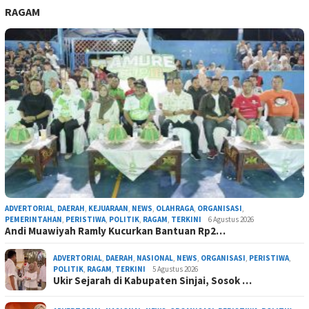
RAGAM
ADVERTORIAL
,
DAERAH
,
KEJUARAAN
,
NEWS
,
OLAHRAGA
,
ORGANISASI
,
PEMERINTAHAN
,
PERISTIWA
,
POLITIK
,
RAGAM
,
TERKINI
6 Agustus 2026
Andi Muawiyah Ramly Kucurkan Bantuan Rp2…
ADVERTORIAL
,
DAERAH
,
NASIONAL
,
NEWS
,
ORGANISASI
,
PERISTIWA
,
POLITIK
,
RAGAM
,
TERKINI
5 Agustus 2026
Ukir Sejarah di Kabupaten Sinjai, Sosok …