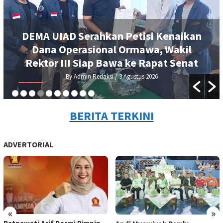
Konsultan Proyek Sekolah Rakyat di
Sinjai Diduga Curi Laptop, Resmob
Polres Sinjai Bergerak Cepat Ringkus
Pelaku
By Admin Redaksi
/ 2 Agustus 2026
BERITA TERKINI
ADVERTORIAL
«
»