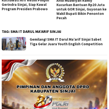
Ratnawati Arif Resmi Pimpin
Andi Muawiyah Ramly
Gerindra Sinjai, Siap Kawal
Kucurkan Bantuan Rp20 Juta
Program Presiden Prabowo
untuk GOR Sinjai, Guyonan ke
Wakil Bupati Bikin Penonton
Pecah
TAG:
SMA IT DARUL MA’ARIF SINJAI
Gemilang! SMA IT Darul Ma’arif Sinjai Sabet
Tiga Gelar Juara Youth English Competition