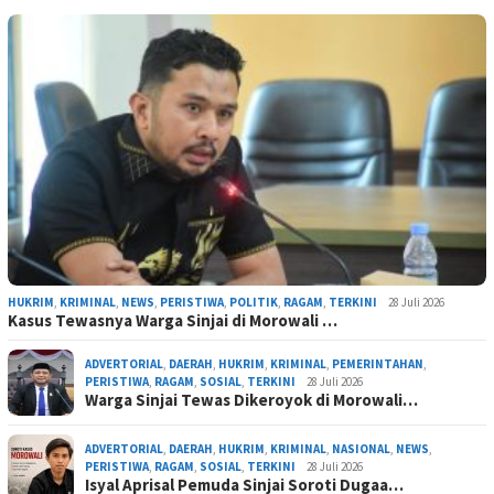
HUKRIM
,
KRIMINAL
,
NEWS
,
PERISTIWA
,
POLITIK
,
RAGAM
,
TERKINI
28 Juli 2026
Kasus Tewasnya Warga Sinjai di Morowali …
ADVERTORIAL
,
DAERAH
,
HUKRIM
,
KRIMINAL
,
PEMERINTAHAN
,
PERISTIWA
,
RAGAM
,
SOSIAL
,
TERKINI
28 Juli 2026
Warga Sinjai Tewas Dikeroyok di Morowali…
ADVERTORIAL
,
DAERAH
,
HUKRIM
,
KRIMINAL
,
NASIONAL
,
NEWS
,
PERISTIWA
,
RAGAM
,
SOSIAL
,
TERKINI
28 Juli 2026
Isyal Aprisal Pemuda Sinjai Soroti Dugaa…