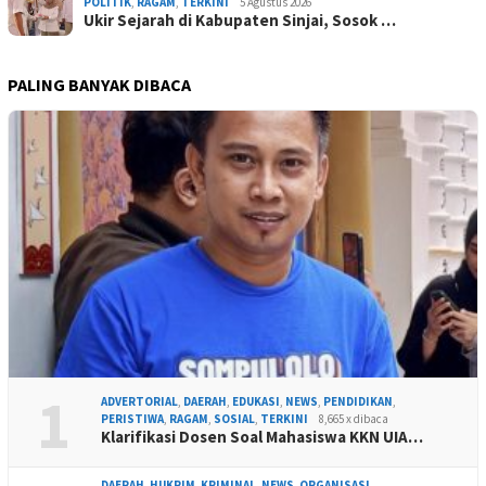
POLITIK
,
RAGAM
,
TERKINI
5 Agustus 2026
Ukir Sejarah di Kabupaten Sinjai, Sosok …
PALING BANYAK DIBACA
1
ADVERTORIAL
,
DAERAH
,
EDUKASI
,
NEWS
,
PENDIDIKAN
,
PERISTIWA
,
RAGAM
,
SOSIAL
,
TERKINI
8,665 x dibaca
Klarifikasi Dosen Soal Mahasiswa KKN UIA…
DAERAH
,
HUKRIM
,
KRIMINAL
,
NEWS
,
ORGANISASI
,