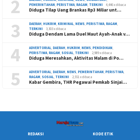
2
PEMERINTAHAN
,
PERISTIWA
,
RAGAM
,
TERKINI
4,446 x dibaca
Diduga Tilap Uang Brankas Rp3 Miliar unt…
3
DAERAH
,
HUKRIM
,
KRIMINAL
,
NEWS
,
PERISTIWA
,
RAGAM
,
TERKINI
3,303 x dibaca
Diduga Dendam Lama Duel Maut Ayah-Anak v…
4
ADVERTORIAL
,
DAERAH
,
HUKRIM
,
NEWS
,
PENDIDIKAN
,
PERISTIWA
,
RAGAM
,
SOSIAL
,
TERKINI
2,989 x dibaca
Diduga Meresahkan, Aktivitas Malam di Po…
5
ADVERTORIAL
,
DAERAH
,
NEWS
,
PEMERINTAHAN
,
PERISTIWA
,
RAGAM
,
SOSIAL
,
TERKINI
2,551 x dibaca
Kabar Gembira, THR Pegawai Pemkab Sinjai…
REDAKSI
KODE ETIK