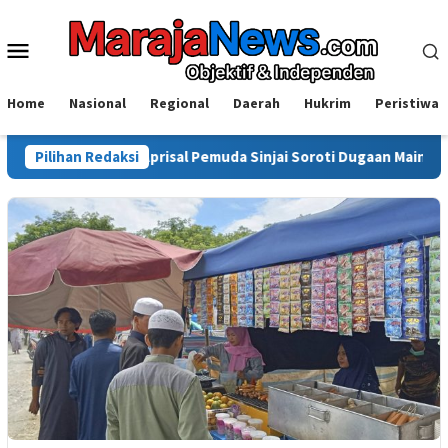
Loncat
ke
Menu
konten
Mobile
Home
Nasional
Regional
Daerah
Hukrim
Peristiwa
Isyal Aprisal Pemuda Sinjai Soroti Dugaan Main Hakim Sendiri di
Pilihan Redaksi