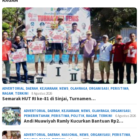
RAGAM
ADVERTORIAL
,
DAERAH
,
KEJUARAAN
,
NEWS
,
OLAHRAGA
,
ORGANISASI
,
PERISTIWA
,
RAGAM
,
TERKINI
8 Agustus 2026
Semarak HUT RI ke-81 di Sinjai, Turnamen…
ADVERTORIAL
,
DAERAH
,
KEJUARAAN
,
NEWS
,
OLAHRAGA
,
ORGANISASI
,
PEMERINTAHAN
,
PERISTIWA
,
POLITIK
,
RAGAM
,
TERKINI
6 Agustus 2026
Andi Muawiyah Ramly Kucurkan Bantuan Rp2…
ADVERTORIAL
,
DAERAH
,
NASIONAL
,
NEWS
,
ORGANISASI
,
PERISTIWA
,