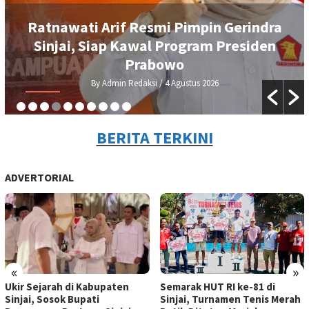
Ratnawati Arif Resmi Pimpin Gerindra
Sinjai, Siap Kawal Program Presiden
Prabowo
By Admin Redaksi
/ 4 Agustus 2026
BERITA TERKINI
ADVERTORIAL
«
»
Ukir Sejarah di Kabupaten
Semarak HUT RI ke-81 di
Sinjai, Sosok Bupati
Sinjai, Turnamen Tenis Merah