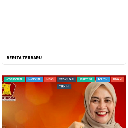
BERITA TERBARU
ADVERTORIAL
NASIONAL
NEWS
ORGANISASI
PERISTIWA
POLITIK
RAGAM
TERKINI