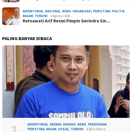
ADVERTORIAL
,
NASIONAL
,
NEWS
,
ORGANISASI
,
PERISTIWA
,
POLITIK
,
RAGAM
,
TERKINI
4 Agustus 2026
Ratnawati Arif Resmi Pimpin Gerindra Sin…
PALING BANYAK DIBACA
1
ADVERTORIAL
,
DAERAH
,
EDUKASI
,
NEWS
,
PENDIDIKAN
,
PERISTIWA
,
RAGAM
,
SOSIAL
,
TERKINI
8,663 x dibaca