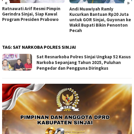
«
»
Ratnawati Arif Resmi Pimpin
Andi Muawiyah Ramly
Gerindra Sinjai, Siap Kawal
Kucurkan Bantuan Rp20 Juta
Program Presiden Prabowo
untuk GOR Sinjai, Guyonan ke
Wakil Bupati Bikin Penonton
Pecah
TAG:
SAT NARKOBA POLRES SINJAI
Sat Resnarkoba Polres Sinjai Ungkap 52 Kasus
Narkoba Sepanjang Tahun 2025, Puluhan
Pengedar dan Pengguna Diringkus