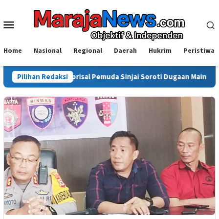
Loncat
ke
Menu
konten
Mobile
Home
Nasional
Regional
Daerah
Hukrim
Peristiwa
Isyal Aprisal Pemuda Sinjai Soroti Dugaan Main Hakim Sendiri di 
Pilihan Redaksi