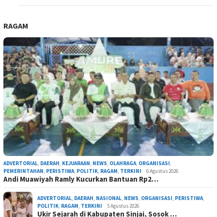
RAGAM
ADVERTORIAL
,
DAERAH
,
KEJUARAAN
,
NEWS
,
OLAHRAGA
,
ORGANISASI
,
PEMERINTAHAN
,
PERISTIWA
,
POLITIK
,
RAGAM
,
TERKINI
6 Agustus 2026
Andi Muawiyah Ramly Kucurkan Bantuan Rp2…
ADVERTORIAL
,
DAERAH
,
NASIONAL
,
NEWS
,
ORGANISASI
,
PERISTIWA
,
POLITIK
,
RAGAM
,
TERKINI
5 Agustus 2026
Ukir Sejarah di Kabupaten Sinjai, Sosok …