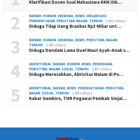
Klarifikasi Dosen Soal Mahasiswa KKN UIA…
2
DAERAH
,
HUKRIM
,
KRIMINAL
,
NEWS
,
ORGANISASI
,
PEMERINTAHAN
,
PERISTIWA
,
RAGAM
,
TERKINI
4,442 x dibaca
Diduga Tilap Uang Brankas Rp3 Miliar unt…
3
DAERAH
,
HUKRIM
,
KRIMINAL
,
NEWS
,
PERISTIWA
,
RAGAM
,
TERKINI
3,300 x dibaca
Diduga Dendam Lama Duel Maut Ayah-Anak v…
4
ADVERTORIAL
,
DAERAH
,
HUKRIM
,
NEWS
,
PENDIDIKAN
,
PERISTIWA
,
RAGAM
,
SOSIAL
,
TERKINI
2,987 x dibaca
Diduga Meresahkan, Aktivitas Malam di Po…
5
ADVERTORIAL
,
DAERAH
,
NEWS
,
PEMERINTAHAN
,
PERISTIWA
,
RAGAM
,
SOSIAL
,
TERKINI
2,550 x dibaca
Kabar Gembira, THR Pegawai Pemkab Sinjai…