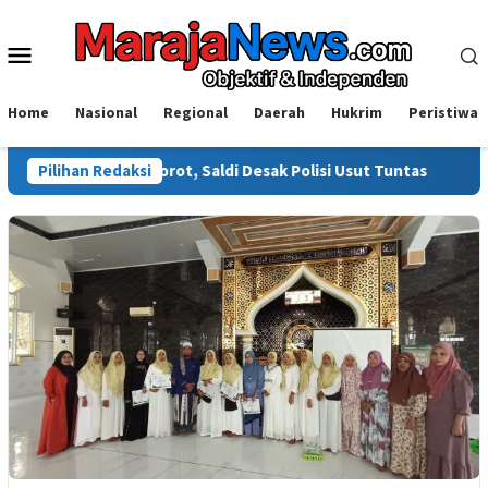
Loncat
ke
Menu
konten
Mobile
Home
Nasional
Regional
Daerah
Hukrim
Peristiwa
ali Disorot, Saldi Desak Polisi Usut Tuntas
Pilihan Redaksi
Warga Sinjai