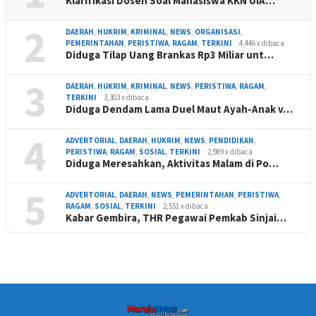
Klarifikasi Dosen Soal Mahasiswa KKN UIA…
2
DAERAH
,
HUKRIM
,
KRIMINAL
,
NEWS
,
ORGANISASI
,
PEMERINTAHAN
,
PERISTIWA
,
RAGAM
,
TERKINI
4,446 x dibaca
Diduga Tilap Uang Brankas Rp3 Miliar unt…
3
DAERAH
,
HUKRIM
,
KRIMINAL
,
NEWS
,
PERISTIWA
,
RAGAM
,
TERKINI
3,303 x dibaca
Diduga Dendam Lama Duel Maut Ayah-Anak v…
4
ADVERTORIAL
,
DAERAH
,
HUKRIM
,
NEWS
,
PENDIDIKAN
,
PERISTIWA
,
RAGAM
,
SOSIAL
,
TERKINI
2,989 x dibaca
Diduga Meresahkan, Aktivitas Malam di Po…
5
ADVERTORIAL
,
DAERAH
,
NEWS
,
PEMERINTAHAN
,
PERISTIWA
,
RAGAM
,
SOSIAL
,
TERKINI
2,551 x dibaca
Kabar Gembira, THR Pegawai Pemkab Sinjai…