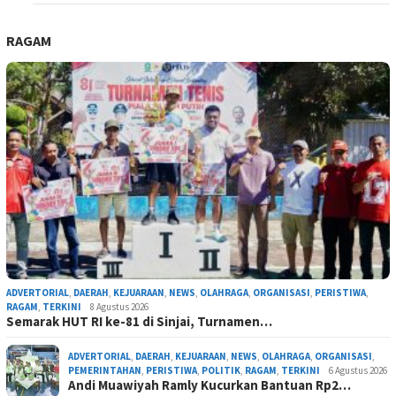
RAGAM
ADVERTORIAL
,
DAERAH
,
KEJUARAAN
,
NEWS
,
OLAHRAGA
,
ORGANISASI
,
PERISTIWA
,
RAGAM
,
TERKINI
8 Agustus 2026
Semarak HUT RI ke-81 di Sinjai, Turnamen…
ADVERTORIAL
,
DAERAH
,
KEJUARAAN
,
NEWS
,
OLAHRAGA
,
ORGANISASI
,
PEMERINTAHAN
,
PERISTIWA
,
POLITIK
,
RAGAM
,
TERKINI
6 Agustus 2026
Andi Muawiyah Ramly Kucurkan Bantuan Rp2…