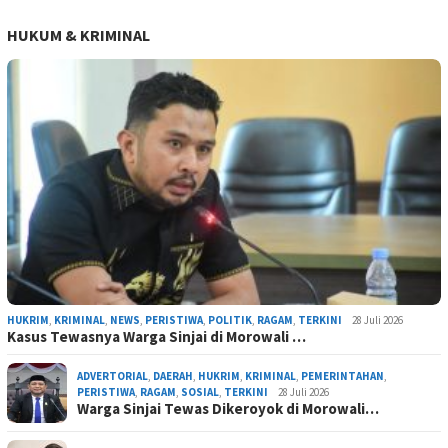
HUKUM & KRIMINAL
HUKRIM
,
KRIMINAL
,
NEWS
,
PERISTIWA
,
POLITIK
,
RAGAM
,
TERKINI
28 Juli 2026
Kasus Tewasnya Warga Sinjai di Morowali …
ADVERTORIAL
,
DAERAH
,
HUKRIM
,
KRIMINAL
,
PEMERINTAHAN
,
PERISTIWA
,
RAGAM
,
SOSIAL
,
TERKINI
28 Juli 2026
Warga Sinjai Tewas Dikeroyok di Morowali…