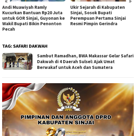
«
»
Andi Muawiyah Ramly
Ukir Sejarah di Kabupaten
Kucurkan Bantuan Rp20 Juta
Sinjai, Sosok Bupati
untuk GOR Sinjai, Guyonan ke
Perempuan Pertama Sinjai
Wakil Bupati Bikin Penonton
Resmi Pimpin Gerindra
Pecah
TAG:
SAFARI DAKWAH
Sambut Ramadhan, BWA Makassar Gelar Safari
Dakwah di 4 Daerah Sulsel: Ajak Umat
Berwakaf untuk Aceh dan Sumatera