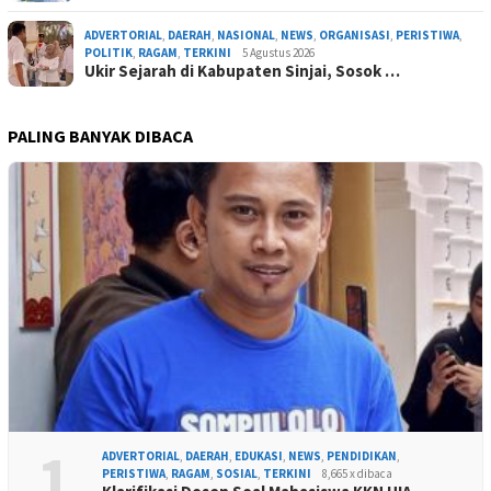
ADVERTORIAL
,
DAERAH
,
NASIONAL
,
NEWS
,
ORGANISASI
,
PERISTIWA
,
POLITIK
,
RAGAM
,
TERKINI
5 Agustus 2026
Ukir Sejarah di Kabupaten Sinjai, Sosok …
PALING BANYAK DIBACA
1
ADVERTORIAL
,
DAERAH
,
EDUKASI
,
NEWS
,
PENDIDIKAN
,
PERISTIWA
,
RAGAM
,
SOSIAL
,
TERKINI
8,665 x dibaca