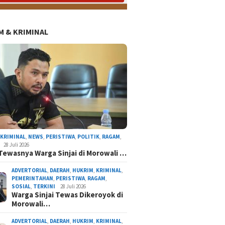
 & KRIMINAL
,
KRIMINAL
,
NEWS
,
PERISTIWA
,
POLITIK
,
RAGAM
,
28 Juli 2026
Tewasnya Warga Sinjai di Morowali …
ADVERTORIAL
,
DAERAH
,
HUKRIM
,
KRIMINAL
,
PEMERINTAHAN
,
PERISTIWA
,
RAGAM
,
SOSIAL
,
TERKINI
28 Juli 2026
Warga Sinjai Tewas Dikeroyok di
Morowali…
Konsultan Proyek Sekolah Rakyat di Sinjai Did
Laptop, Resmob Polres Sinjai Bergerak Cepat
ADVERTORIAL
,
DAERAH
,
HUKRIM
,
KRIMINAL
,