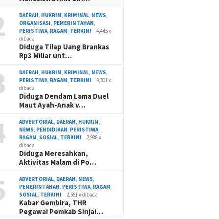
2
DAERAH
,
HUKRIM
,
KRIMINAL
,
NEWS
,
ORGANISASI
,
PEMERINTAHAN
,
PERISTIWA
,
RAGAM
,
TERKINI
4,445 x
dibaca
Diduga Tilap Uang Brankas
Rp3 Miliar unt…
3
DAERAH
,
HUKRIM
,
KRIMINAL
,
NEWS
,
PERISTIWA
,
RAGAM
,
TERKINI
3,301 x
dibaca
Diduga Dendam Lama Duel
Maut Ayah-Anak v…
4
ADVERTORIAL
,
DAERAH
,
HUKRIM
,
NEWS
,
PENDIDIKAN
,
PERISTIWA
,
RAGAM
,
SOSIAL
,
TERKINI
2,988 x
dibaca
Diduga Meresahkan,
Aktivitas Malam di Po…
5
ADVERTORIAL
,
DAERAH
,
NEWS
,
PEMERINTAHAN
,
PERISTIWA
,
RAGAM
,
SOSIAL
,
TERKINI
2,551 x dibaca
Kabar Gembira, THR
Pegawai Pemkab Sinjai…