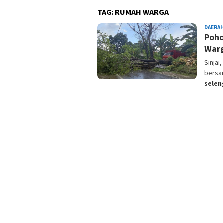
TAG:
RUMAH WARGA
DAERA
Poho
Warg
Sinja
bersam
sele