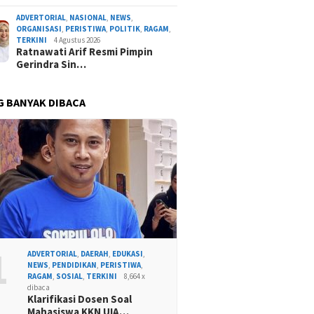
ADVERTORIAL
,
NASIONAL
,
NEWS
,
ORGANISASI
,
PERISTIWA
,
POLITIK
,
RAGAM
,
TERKINI
4 Agustus 2026
Ratnawati Arif Resmi Pimpin
Gerindra Sin…
G BANYAK DIBACA
1
ADVERTORIAL
,
DAERAH
,
EDUKASI
,
NEWS
,
PENDIDIKAN
,
PERISTIWA
,
RAGAM
,
SOSIAL
,
TERKINI
8,664 x
dibaca
Klarifikasi Dosen Soal
Mahasiswa KKN UIA…