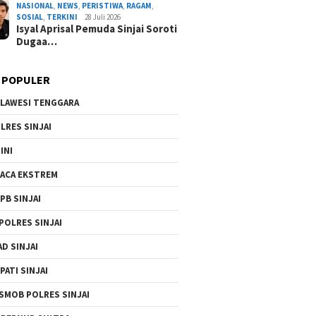
NASIONAL
,
NEWS
,
PERISTIWA
,
RAGAM
,
Pelaku
SOSIAL
,
TERKINI
28 Juli 2026
Isyal Aprisal Pemuda Sinjai Soroti
By Admin Redaksi
/ 2 Agustus 2026
Dugaa…
 POPULER
LAWESI TENGGARA
LRES SINJAI
INI
ACA EKSTREM
PB SINJAI
POLRES SINJAI
AD SINJAI
PATI SINJAI
SMOB POLRES SINJAI