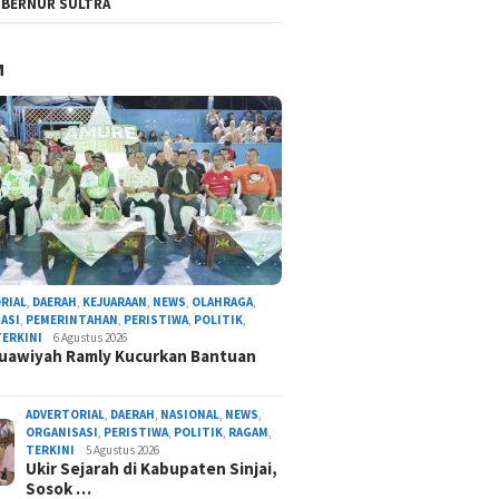
BERNUR SULTRA
M
RIAL
,
DAERAH
,
KEJUARAAN
,
NEWS
,
OLAHRAGA
,
ASI
,
PEMERINTAHAN
,
PERISTIWA
,
POLITIK
,
TERKINI
6 Agustus 2026
uawiyah Ramly Kucurkan Bantuan
ADVERTORIAL
,
DAERAH
,
NASIONAL
,
NEWS
,
ORGANISASI
,
PERISTIWA
,
POLITIK
,
RAGAM
,
TERKINI
5 Agustus 2026
Ukir Sejarah di Kabupaten Sinjai,
Sosok …