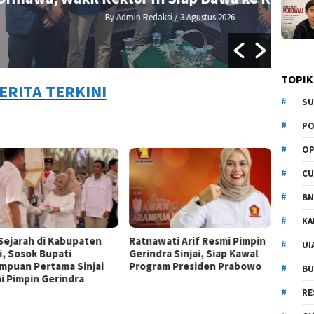
dmin Redaksi
/ 3 Agustus 2026
TOPIK
ERITA TERKINI
SU
PO
OP
CU
BN
KA
 Sejarah di Kabupaten
Ratnawati Arif Resmi Pimpin
UI
i, Sosok Bupati
Gerindra Sinjai, Siap Kawal
mpuan Pertama Sinjai
Program Presiden Prabowo
BU
i Pimpin Gerindra
RE