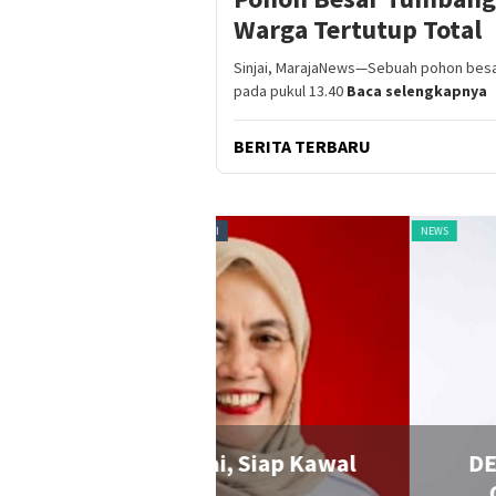
Warga Tertutup Total
Sinjai, MarajaNews—Sebuah pohon besa
pada pukul 13.40
Baca selengkapnya
BERITA TERBARU
RKINI
NEWS
jai, Siap Kawal
DEMA UIAD Serahkan 
o
Ormawa, Wakil Rek