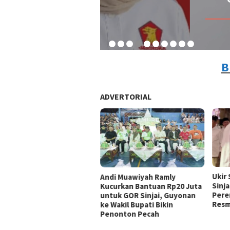
By A
B
ADVERTORIAL
Ukir
Andi Muawiyah Ramly
Sinja
Kucurkan Bantuan Rp20 Juta
Pere
untuk GOR Sinjai, Guyonan
Resm
ke Wakil Bupati Bikin
Penonton Pecah