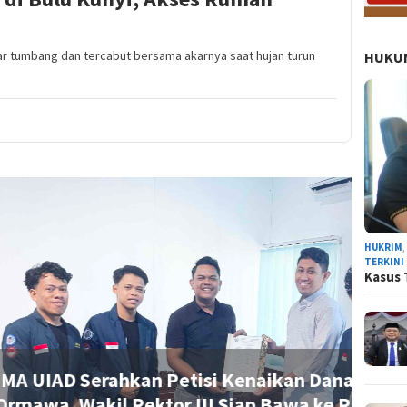
r tumbang dan tercabut bersama akarnya saat hujan turun
HUKUM
NEWS
HUKRIM
TERKINI
Kasus 
Petisi Kenaikan Dana Operasional
tor III Siap Bawa ke Rapat Senat