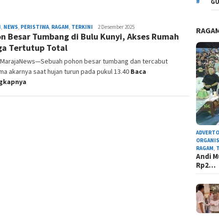
GU
H
,
NEWS
,
PERISTIWA
,
RAGAM
,
TERKINI
Admin
2 Desember 2025
RAGA
n Besar Tumbang di Bulu Kunyi, Akses Rumah
Redaksi
a Tertutup Total
i, MarajaNews—Sebuah pohon besar tumbang dan tercabut
a akarnya saat hujan turun pada pukul 13.40
Baca
ngkapnya
ADVERTO
ORGANIS
RAGAM
,
Andi M
Rp2…